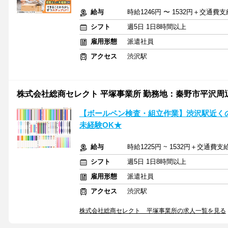
給与
時給1246円 〜 1532円＋交通費支
シフト
週5日 1日8時間以上
雇用形態
派遣社員
アクセス
渋沢駅
株式会社総商セレクト 平塚事業所 勤務地：秦野市平沢周辺(7
【ボールペン検査・組立作業】渋沢駅近く
未経験OK★
給与
時給1225円 ~ 1532円＋交通費支
シフト
週5日 1日8時間以上
雇用形態
派遣社員
アクセス
渋沢駅
株式会社総商セレクト 平塚事業所の求人一覧を見る