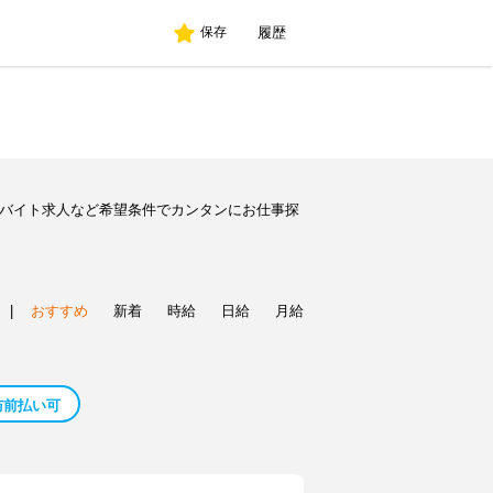
履歴
保存
のバイト求人など希望条件でカンタンにお仕事探
|
おすすめ
新着
時給
日給
月給
与前払い可