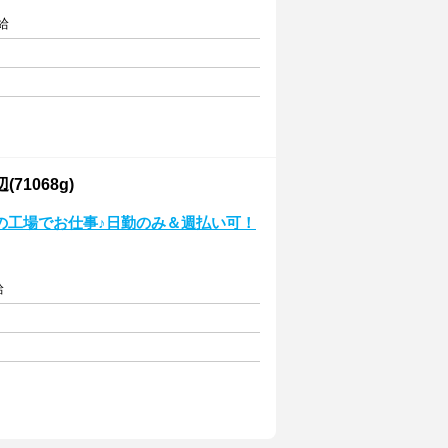
給
1068g)
の工場でお仕事♪日勤のみ＆週払い可！
給