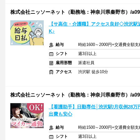
株式会社ニッソーネット（勤務地：神奈川県秦野市）/a095F00
【サ高住・介護職】アクセス良好◇渋沢駅
K♪
給与
時給1600～2000円+交通費全額支
シフト
週3日以上
雇用形態
派遣社員
アクセス
渋沢駅 徒歩10分
株式会社ニッソーネット（勤務地：神奈川県秦野市）/a095F0
【看護助手】日勤専任│渋沢駅/月収例28
出費も安心
給与
時給1500～2000円+交通費全額支
シフト
週3日以上