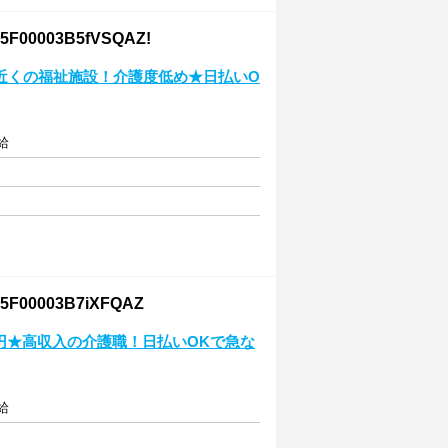
003B5fVSQAZ!
近くの福祉施設！介護度低め★日払いO
給
0003B7iXFQAZ
万円★高収入の介護職！日払いOKで急な
給