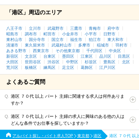
「港区」周辺のエリア
八王子市
立川市
武蔵野市
三鷹市
青梅市
府中市
昭島市
調布市
町田市
小金井市
小平市
日野市
東村山市
国分寺市
国立市
福生市
狛江市
東大和市
清瀬市
東久留米市
武蔵村山市
多摩市
稲城市
羽村市
あきる野市
西東京市
その他東京都
千代田区
中央区
新宿区
文京区
台東区
墨田区
江東区
品川区
目黒区
大田区
世田谷区
渋谷区
中野区
杉並区
豊島区
北区
荒川区
板橋区
練馬区
足立区
葛飾区
江戸川区
よくあるご質問
港区 ７０代 以上 パート 主婦に関連する求人は何件ありま
すか？
港区 ７０代 以上 パート 主婦の求人に興味のある他の人は
どんな条件でお仕事を探していますか？
アルバイト探し・バイト求人TOP
東京都
港区
港区 ７０代 以