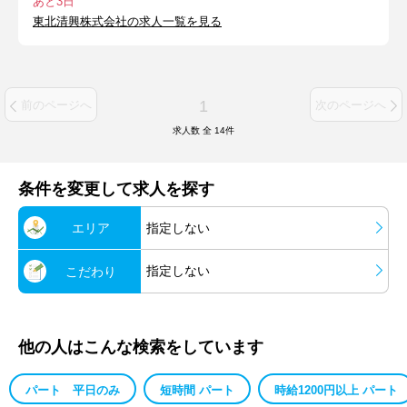
あと3日
東北清興株式会社の求人一覧を見る
1
前のページへ
次のページへ
求人数 全
14
件
条件を変更して求人を探す
エリア
指定しない
指定しない
こだわり
他の人はこんな検索をしています
パート 平日のみ
短時間 パート
時給1200円以上 パート