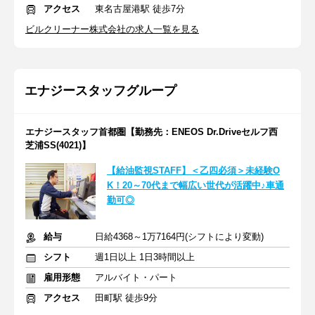
アクセス
東名古屋港駅 徒歩7分
ビルクリーナー株式会社の求人一覧を見る
エナジースタッフグループ
エナジースタッフ首都圏【勤務先：ENEOS Dr.Driveセルフ西
芝浦SS(4021)】
【給油監視STAFF】＜乙四必須＞未経験O
K！20～70代まで幅広い世代が活躍中♪車通
勤可◎
給与
日給4368～1万7164円(シフトにより変動)
シフト
週1日以上 1日3時間以上
雇用形態
アルバイト・パート
アクセス
田町駅 徒歩9分