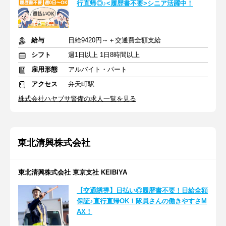
行直帰◎♪<履歴書不要>シニア活躍中！
給与
日給9420円～＋交通費全額支給
シフト
週1日以上 1日8時間以上
雇用形態
アルバイト・パート
アクセス
弁天町駅
株式会社ハヤブサ警備の求人一覧を見る
東北清興株式会社
東北清興株式会社 東京支社 KEIBIYA
【交通誘導】日払い◎履歴書不要！日給全額
保証♪直行直帰OK！隊員さんの働きやすさM
AX！