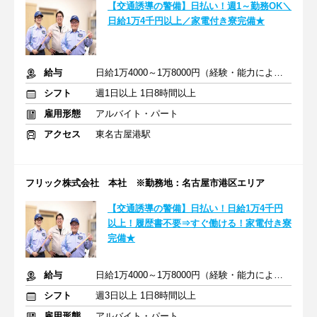
【交通誘導の警備】日払い！週1～勤務OK＼
日給1万4千円以上／家電付き寮完備★
給与
日給1万4000～1万8000円（経験・能力による）
シフト
週1日以上 1日8時間以上
雇用形態
アルバイト・パート
アクセス
東名古屋港駅
フリック株式会社 本社 ※勤務地：名古屋市港区エリア
【交通誘導の警備】日払い！日給1万4千円
以上！履歴書不要⇒すぐ働ける！家電付き寮
完備★
給与
日給1万4000～1万8000円（経験・能力による）
シフト
週3日以上 1日8時間以上
雇用形態
アルバイト・パート