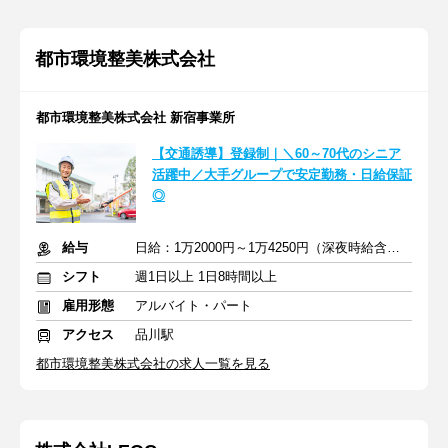
都市環境整美株式会社
都市環境整美株式会社 新宿事業所
【交通誘導】登録制｜＼60～70代のシニア
活躍中／大手グループで安定勤務・日給保証
◎
給与
日給：1万2000円～1万4250円（深夜時給含む）＋交通費全額支給
シフト
週1日以上 1日8時間以上
雇用形態
アルバイト・パート
アクセス
品川駅
都市環境整美株式会社の求人一覧を見る