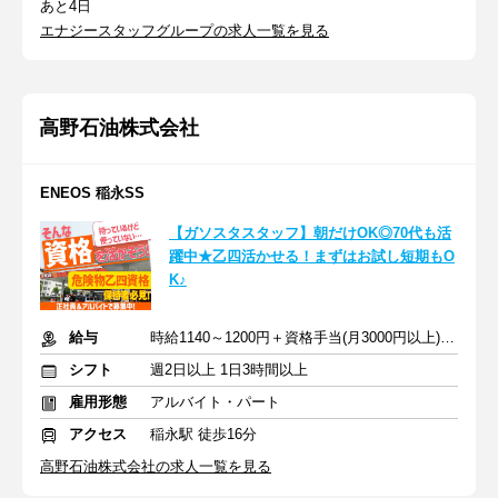
あと4日
エナジースタッフグループの求人一覧を見る
高野石油株式会社
ENEOS 稲永SS
【ガソスタスタッフ】朝だけOK◎70代も活
躍中★乙四活かせる！まずはお試し短期もO
K♪
給与
時給1140～1200円＋資格手当(月3000円以上)＋交通費
シフト
週2日以上 1日3時間以上
雇用形態
アルバイト・パート
アクセス
稲永駅 徒歩16分
高野石油株式会社の求人一覧を見る