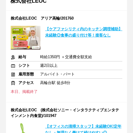
株式会社LEOC
株式会社LEOC アリア高輪/201760
【ケアファシリティ内のキッチン調理補助】
未経験◎食事の盛り付け等！接客なし
給与
時給1350円 ＋交通費全額支給
シフト
週2日以上
雇用形態
アルバイト・パート
アクセス
高輪台駅 徒歩8分
本日、掲載終了
株式会社LEOC (株式会社ソニー・インタラクティブエンタテ
インメント内食堂)/101947
【オフィスの清掃スタッフ】未経験OK!定年
なし・無理なく働けて続けやすい◎