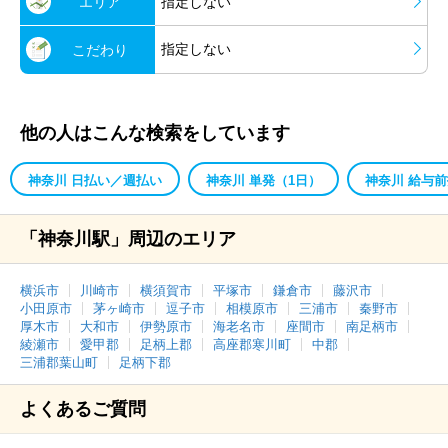
エリア
指定しない
指定しない
こだわり
他の人はこんな検索をしています
神奈川 日払い／週払い
神奈川 単発（1日）
神奈川 給与
「神奈川駅」周辺のエリア
横浜市
川崎市
横須賀市
平塚市
鎌倉市
藤沢市
小田原市
茅ヶ崎市
逗子市
相模原市
三浦市
秦野市
厚木市
大和市
伊勢原市
海老名市
座間市
南足柄市
綾瀬市
愛甲郡
足柄上郡
高座郡寒川町
中郡
三浦郡葉山町
足柄下郡
よくあるご質問