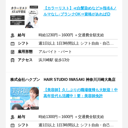
【カラーリスト】≪白髪染めなど≫指名&ノ
ルマなし♪ブランクOK⇒資格があれば◎
給与
時給1230円～1600円 ＋交通費全額支給
シフト
週1日以上 1日3時間以上 シフト自由・自己申告
雇用形態
アルバイト・パート
アクセス
浜川崎駅 徒歩13分
株式会社ハクブン HAIR STUDIO IWASAKI 神奈川川崎大島店
【美容師】久しぶりの職場復帰も大歓迎！中
高年世代も活躍中！要：美容師免許
給与
時給1300円～1600円 ＋交通費全額支給
シフト
週1日以上 1日3時間以上 シフト自由・自己申告