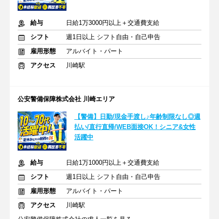
給与
日給1万3000円以上＋交通費支給
シフト
週1日以上 シフト自由・自己申告
雇用形態
アルバイト・パート
アクセス
川崎駅
公安警備保障株式会社 川崎エリア
【警備】日勤/現金手渡し♪年齢制限なし◎週
払い/直行直帰/WEB面接OK！シニア&女性
活躍中
給与
日給1万1000円以上＋交通費支給
シフト
週1日以上 シフト自由・自己申告
雇用形態
アルバイト・パート
アクセス
川崎駅