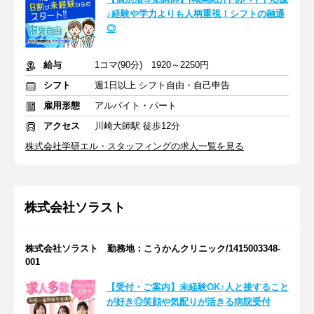
♪経験や学力よりも人柄重視！シフトの融通
◎
給与
1コマ(90分) 1920～2250円
シフト
週1日以上 シフト自由・自己申告
雇用形態
アルバイト・パート
アクセス
川崎大師駅 徒歩12分
株式会社学研エル・スタッフィングの求人一覧を見る
株式会社ソラスト
株式会社ソラスト 勤務地：こうかんクリニック/1415003348-
001
【受付・ご案内】未経験OK♪人と接すること
が好き◎笑顔や気配りが活きる病院受付