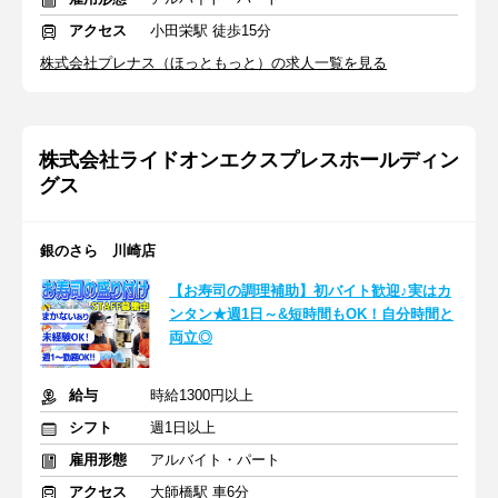
アクセス
小田栄駅 徒歩15分
株式会社プレナス（ほっともっと）の求人一覧を見る
株式会社ライドオンエクスプレスホールディン
グス
銀のさら 川崎店
【お寿司の調理補助】初バイト歓迎♪実はカ
ンタン★週1日～&短時間もOK！自分時間と
両立◎
給与
時給1300円以上
シフト
週1日以上
雇用形態
アルバイト・パート
アクセス
大師橋駅 車6分