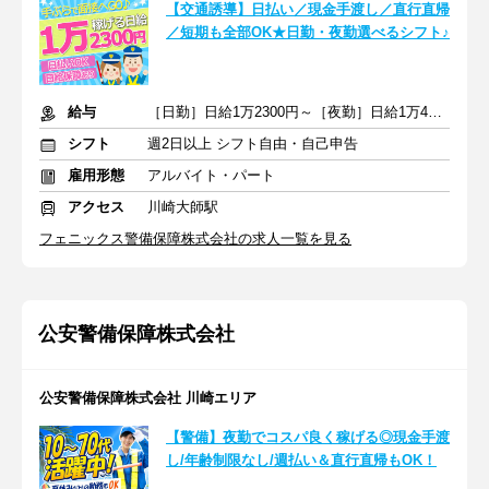
【交通誘導】日払い／現金手渡し／直行直帰
／短期も全部OK★日勤・夜勤選べるシフト♪
給与
［日勤］日給1万2300円～［夜勤］日給1万4620円～
シフト
週2日以上 シフト自由・自己申告
雇用形態
アルバイト・パート
アクセス
川崎大師駅
フェニックス警備保障株式会社の求人一覧を見る
公安警備保障株式会社
公安警備保障株式会社 川崎エリア
【警備】夜勤でコスパ良く稼げる◎現金手渡
し/年齢制限なし/週払い＆直行直帰もOK！