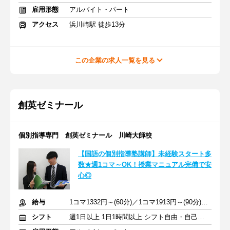
雇用形態
アルバイト・パート
アクセス
浜川崎駅 徒歩13分
この企業の求人一覧を見る
創英ゼミナール
個別指導専門 創英ゼミナール 川崎大師校
【国語の個別指導塾講師】未経験スタート多
数★週1コマ～OK！授業マニュアル完備で安
心◎
給与
1コマ1332円～(60分)／1コマ1913円～(90分) ※準備報告手当込み
シフト
週1日以上 1日1時間以上 シフト自由・自己申告