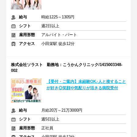
給与
時給1225～1305円
シフト
週2日以上
雇用形態
アルバイト・パート
アクセス
小田栄駅 徒歩12分
株式会社ソラスト 勤務地：こうかんクリニック/1415003348-
002
【受付・ご案内】未経験OK♪人と接すること
が好き◎笑顔や気配りが活きる病院受付
給与
月給20万～21万3000円
シフト
週5日以上
雇用形態
正社員
アクセス
小田栄駅 徒歩12分