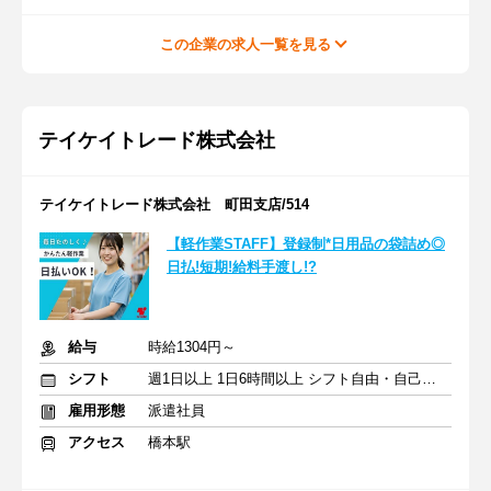
この企業の求人一覧を見る
テイケイトレード株式会社
テイケイトレード株式会社 町田支店/514
【軽作業STAFF】登録制*日用品の袋詰め◎
日払!短期!給料手渡し!?
給与
時給1304円～
シフト
週1日以上 1日6時間以上 シフト自由・自己申告
雇用形態
派遣社員
アクセス
橋本駅