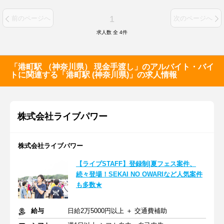
1
前のページへ
次のページへ
求人数 全
4
件
「港町駅 （神奈川県） 現金手渡し」のアルバイト・バイ
トに関連する「港町駅 (神奈川県)」の求人情報
株式会社ライブパワー
株式会社ライブパワー
【ライブSTAFF】登録制|夏フェス案件、
続々登場！SEKAI NO OWARIなど人気案件
も多数★
給与
日給2万5000円以上 ＋ 交通費補助