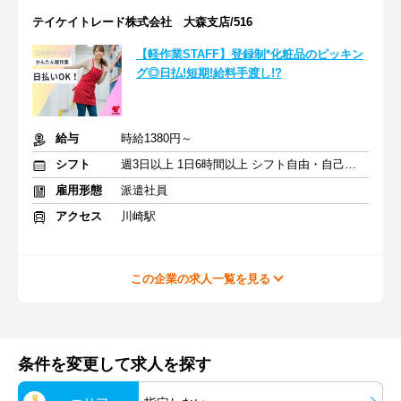
テイケイトレード株式会社 大森支店/516
【軽作業STAFF】登録制*化粧品のピッキン
グ◎日払!短期!給料手渡し!?
給与
時給1380円～
シフト
週3日以上 1日6時間以上 シフト自由・自己申告
雇用形態
派遣社員
アクセス
川崎駅
この企業の求人一覧を見る
条件を変更して求人を探す