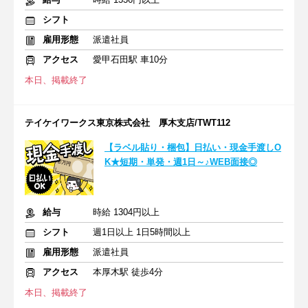
シフト
雇用形態
派遣社員
アクセス
愛甲石田駅 車10分
本日、掲載終了
テイケイワークス東京株式会社 厚木支店/TWT112
【ラベル貼り・梱包】日払い・現金手渡しO
K★短期・単発・週1日～♪WEB面接◎
給与
時給 1304円以上
シフト
週1日以上 1日5時間以上
雇用形態
派遣社員
アクセス
本厚木駅 徒歩4分
本日、掲載終了