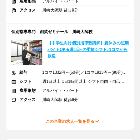
雇用形態
アルバイト・パート
アクセス
川崎大師駅 徒歩9分
個別指導専門 創英ゼミナール 川崎大師校
【中学生向け個別指導塾講師】夏休みの短期
バイトOK★週1日~の柔軟シフト♪1コマから
歓迎
給与
1コマ1332円～(60分)／1コマ1913円～(90分) ※準備報告手当込み
シフト
週1日以上 1日1時間以上 シフト自由・自己申告
雇用形態
アルバイト・パート
アクセス
川崎大師駅 徒歩9分
この企業の求人一覧を見る