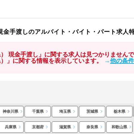
 現金手渡しのアルバイト・バイト・パート求人
県） 現金手渡し」に関する求人は見つかりません
県）」に関する情報を表示しています。
→
他の条件
神奈川県
千葉県
埼玉県
茨城県
栃木県
兵庫県
京都府
滋賀県
奈良県
和歌山県