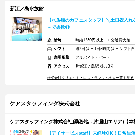
新江ノ島水族館
【水族館のカフェスタッフ】＼土日祝入れ
～で柔軟◎
給与
時給1230円以上 + 交通費支給
シフト
週2日以上 1日5時間以上 シフト
雇用形態
アルバイト・パート
アクセス
片瀬江ノ島駅 徒歩3分
株式会社クリエイト・レストランツの求人一覧を見る
ケアスタッフィング株式会社
ケアスタッフィング株式会社(勤務地：片瀬山エリア)【本
【デイサービスstaff】未経験OK！日常