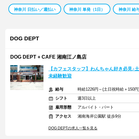
神奈川 日払い／週払い
神奈川 単発（1日）
神奈川 給
DOG DEPT
DOG DEPT + CAFE 湘南江ノ島店
【カフェスタッフ】わんちゃん好き必見♪土
未経験歓迎
給与
時給1226円～(土日祝時給＋150
シフト
週3日以上
雇用形態
アルバイト・パート
アクセス
湘南海岸公園駅 徒歩9分
DOG DEPTの求人一覧を見る