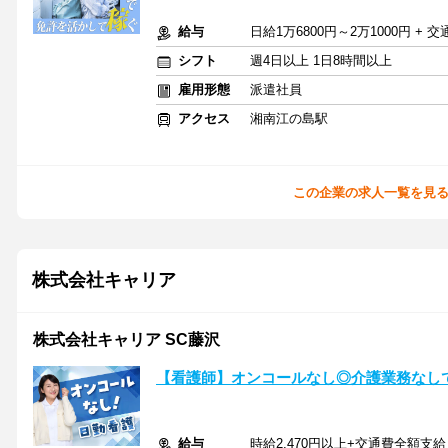
給与
日給1万6800円～2万1000円 + 
シフト
週4日以上 1日8時間以上
雇用形態
派遣社員
アクセス
湘南江の島駅
この企業の求人一覧を見
株式会社キャリア
株式会社キャリア SC藤沢
【看護師】オンコールなし◎介護業務なし
給与
時給2,470円以上+交通費全額支給