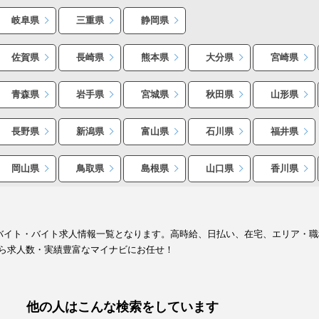
岐阜県
三重県
静岡県
佐賀県
長崎県
熊本県
大分県
宮崎県
青森県
岩手県
宮城県
秋田県
山形県
長野県
新潟県
富山県
石川県
福井県
岡山県
鳥取県
島根県
山口県
香川県
ルバイト・バイト求人情報一覧となります。高時給、日払い、在宅、エリア・
ら求人数・実績豊富なマイナビにお任せ！
他の人はこんな検索をしています