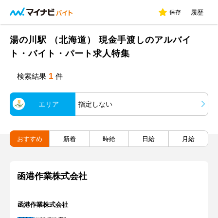
保存
履歴
湯の川駅 （北海道） 現金手渡しのアルバイ
ト・バイト・パート求人特集
1
検索結果
件
エリア
指定しない
おすすめ
新着
時給
日給
月給
函港作業株式会社
函港作業株式会社