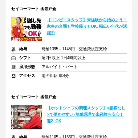
セイコーマート 函館戸倉
【コンビニスタッフ】未経験から始めよう！
家事の合間も学校帰りもOK♪幅広い年代が活
躍中
給与
時給1095～1145円＋交通費規定支給
シフト
週2日以上 1日4時間以上
雇用形態
アルバイト・パート
アクセス
湯の川駅 車4分
セイコーマート 函館戸倉
【ホットシェフの調理スタッフ】<接客なし
>で働きやすい♪簡単調理で未経験も安心！
週2~OK
給与
時給1105～1155円＋交通費規定支給