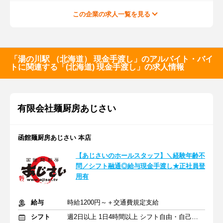
この企業の求人一覧を見る
「湯の川駅 （北海道） 現金手渡し」のアルバイト・バイ
トに関連する「(北海道) 現金手渡し」の求人情報
有限会社麺厨房あじさい
函館麺厨房あじさい 本店
【あじさいのホールスタッフ】＼経験年齢不
問／シフト融通◎給与現金手渡し★正社員登
用有
給与
時給1200円～＋交通費規定支給
シフト
週2日以上 1日4時間以上 シフト自由・自己申告