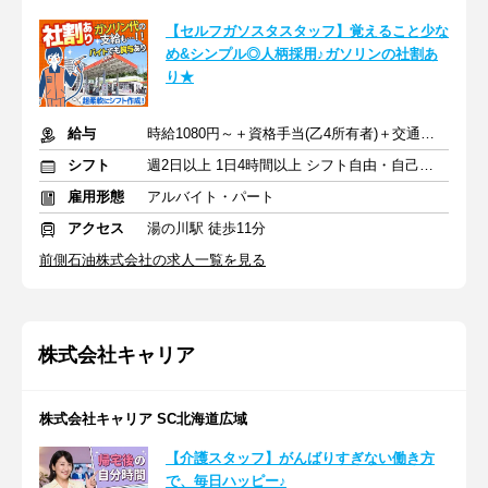
【セルフガソスタスタッフ】覚えること少な
め&シンプル◎人柄採用♪ガソリンの社割あ
り★
給与
時給1080円～＋資格手当(乙4所有者)＋交通費規定支給
シフト
週2日以上 1日4時間以上 シフト自由・自己申告
雇用形態
アルバイト・パート
アクセス
湯の川駅 徒歩11分
前側石油株式会社の求人一覧を見る
株式会社キャリア
株式会社キャリア SC北海道広域
【介護スタッフ】がんばりすぎない働き方
で、毎日ハッピー♪