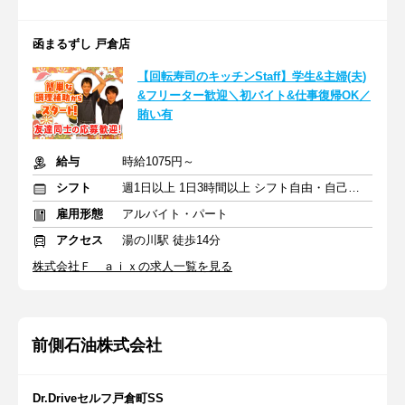
函まるずし 戸倉店
【回転寿司のキッチンStaff】学生&主婦(夫)
&フリーター歓迎＼初バイト&仕事復帰OK／
賄い有
給与
時給1075円～
シフト
週1日以上 1日3時間以上 シフト自由・自己申告
雇用形態
アルバイト・パート
アクセス
湯の川駅 徒歩14分
株式会社Ｆ ａｉｘの求人一覧を見る
前側石油株式会社
Dr.Driveセルフ戸倉町SS