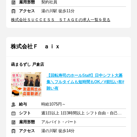
雇用形態
契約社員
アクセス
湯の川駅 徒歩11分
株式会社ＳＵＣＣＥＳＳ ＳＴＡＧＥの求人一覧を見る
株式会社Ｆ ａｉｘ
函まるずし 戸倉店
【回転寿司のホールStaff】日中シフト大募
集＼フルタイムも短時間もOK／#前払い有#
賄い有
給与
時給1075円～
シフト
週1日以上 1日3時間以上 シフト自由・自己申告
雇用形態
アルバイト・パート
アクセス
湯の川駅 徒歩14分