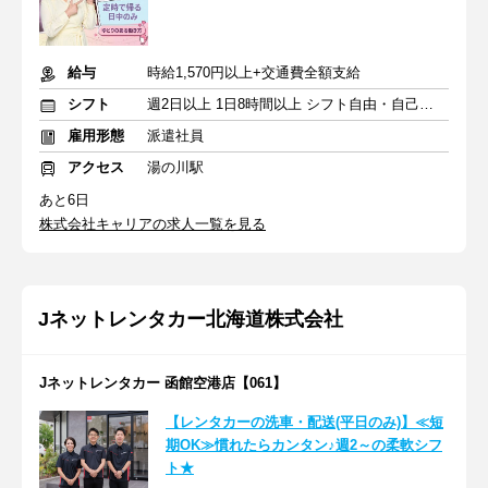
給与
時給1,570円以上+交通費全額支給
シフト
週2日以上 1日8時間以上 シフト自由・自己申告
雇用形態
派遣社員
アクセス
湯の川駅
あと6日
株式会社キャリアの求人一覧を見る
Jネットレンタカー北海道株式会社
Jネットレンタカー 函館空港店【061】
【レンタカーの洗車・配送(平日のみ)】≪短
期OK≫慣れたらカンタン♪週2～の柔軟シフ
ト★