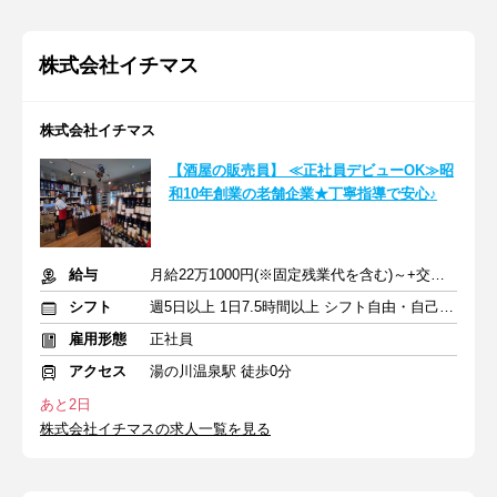
株式会社イチマス
株式会社イチマス
【酒屋の販売員】 ≪正社員デビューOK≫昭
和10年創業の老舗企業★丁寧指導で安心♪
給与
月給22万1000円(※固定残業代を含む)～+交通費+賞与年2回
シフト
週5日以上 1日7.5時間以上 シフト自由・自己申告
雇用形態
正社員
アクセス
湯の川温泉駅 徒歩0分
あと2日
株式会社イチマスの求人一覧を見る