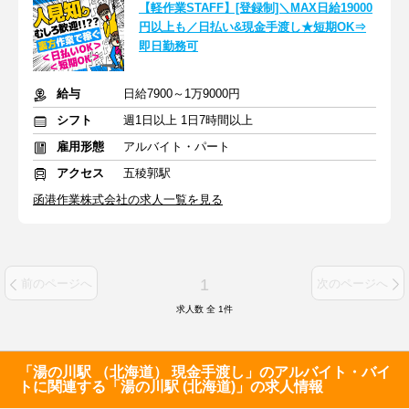
【軽作業STAFF】[登録制]＼MAX日給19000
円以上も／日払い&現金手渡し★短期OK⇒
即日勤務可
給与
日給7900～1万9000円
シフト
週1日以上 1日7時間以上
雇用形態
アルバイト・パート
アクセス
五稜郭駅
函港作業株式会社の求人一覧を見る
1
前のページへ
次のページへ
求人数 全
1
件
「湯の川駅 （北海道） 現金手渡し」のアルバイト・バイ
トに関連する「湯の川駅 (北海道)」の求人情報