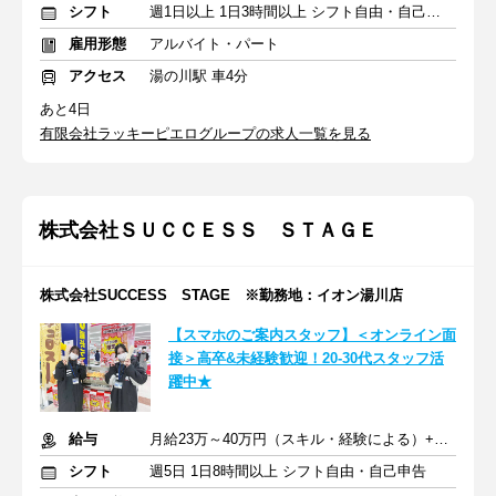
シフト
週1日以上 1日3時間以上 シフト自由・自己申告
雇用形態
アルバイト・パート
アクセス
湯の川駅 車4分
あと4日
有限会社ラッキーピエログループの求人一覧を見る
株式会社ＳＵＣＣＥＳＳ ＳＴＡＧＥ
株式会社SUCCESS STAGE ※勤務地：イオン湯川店
【スマホのご案内スタッフ】＜オンライン面
接＞高卒&未経験歓迎！20-30代スタッフ活
躍中★
給与
月給23万～40万円（スキル・経験による）+交通費全額支給
シフト
週5日 1日8時間以上 シフト自由・自己申告