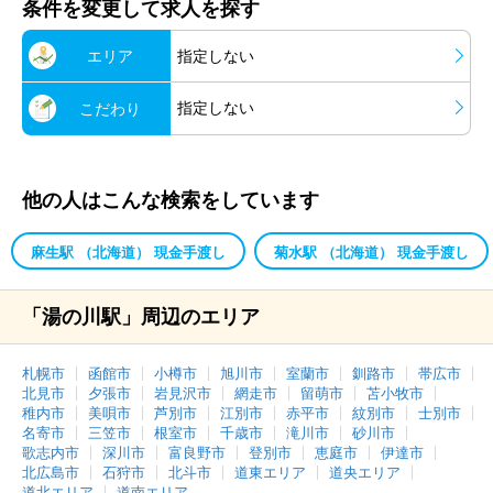
条件を変更して求人を探す
エリア
指定しない
指定しない
こだわり
他の人はこんな検索をしています
麻生駅 （北海道） 現金手渡し
菊水駅 （北海道） 現金手渡し
「湯の川駅」周辺のエリア
札幌市
函館市
小樽市
旭川市
室蘭市
釧路市
帯広市
北見市
夕張市
岩見沢市
網走市
留萌市
苫小牧市
稚内市
美唄市
芦別市
江別市
赤平市
紋別市
士別市
名寄市
三笠市
根室市
千歳市
滝川市
砂川市
歌志内市
深川市
富良野市
登別市
恵庭市
伊達市
北広島市
石狩市
北斗市
道東エリア
道央エリア
道北エリア
道南エリア