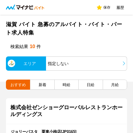
保存
履歴
滋賀 バイト 急募のアルバイト・バイト・パー
ト求人特集
10
検索結果
件
エリア
指定しない
おすすめ
新着
時給
日給
月給
株式会社ゼンショーグローバルレストランホー
ルディングス
ジョリーパスタ 栗東小柿店[JP0165]