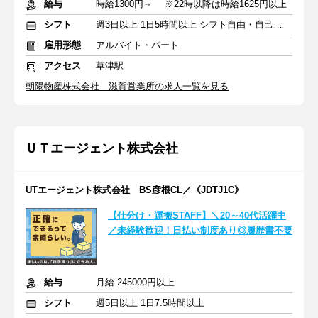
給与
時給1300円～ ※22時以降は時給1625円以上
シフト
週3日以上 1日5時間以上 シフト自由・自己申告
雇用形態
アルバイト・パート
アクセス
草津駅
朝陽物産株式会社 滋賀営業所の求人一覧を見る
ＵＴエージェント株式会社
UTエージェント株式会社 BS彦根CL／《JDTJ1C》
【仕分け・運搬STAFF】＼20～40代活躍中
／未経験歓迎！日払い制度あり◎履歴書不要
給与
月給 245000円以上
シフト
週5日以上 1日7.5時間以上