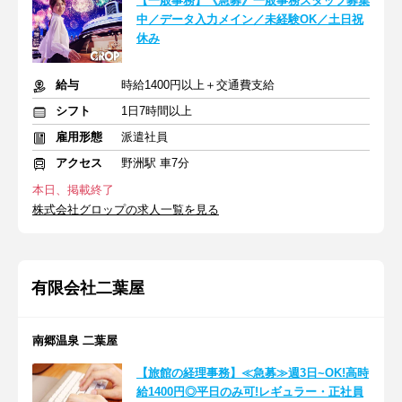
【一般事務】《急募》一般事務スタッフ募集
中／データ入力メイン／未経験OK／土日祝
休み
給与
時給1400円以上＋交通費支給
シフト
1日7時間以上
雇用形態
派遣社員
アクセス
野洲駅 車7分
本日、掲載終了
株式会社グロップの求人一覧を見る
有限会社二葉屋
南郷温泉 二葉屋
【旅館の経理事務】≪急募≫週3日~OK!高時
給1400円◎平日のみ可!レギュラー・正社員