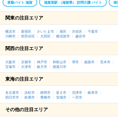
夜勤バイト 滋賀
滋賀里駅 （滋賀県） 訪問介護 バイト
南
関東の注目エリア
横浜市
新宿区
さいたま市
港区
渋谷区
千葉市
川崎市
世田谷区
大田区
横須賀市
越谷市
関西の注目エリア
大阪市
京都市
神戸市
和歌山市
堺市
姫路市
茨木市
宝塚市
大津市
枚方市
寝屋川市
東海の注目エリア
名古屋市
浜松市
静岡市
富士市
沼津市
岐阜市
四日市市
鈴鹿市
豊橋市
安城市
一宮市
その他の注目エリア