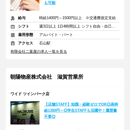
も可能
給与
時給1400円～1500円以上 ※交通費規定支給
シフト
週3日以上 1日4時間以上 シフト自由・自己申告
雇用形態
アルバイト・パート
アクセス
石山駅
有限会社二葉屋の求人一覧を見る
朝陽物産株式会社 滋賀営業所
ワイド ツインパーク店
【店舗STAFF】知識・経験ゼロでOK◎高時
給1300円～◎学生STAFFも活躍中！履歴書
不要◎