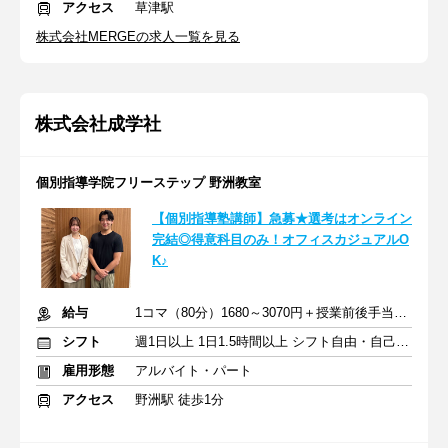
アクセス
草津駅
株式会社MERGEの求人一覧を見る
株式会社成学社
個別指導学院フリーステップ 野洲教室
【個別指導塾講師】急募★選考はオンライン
完結◎得意科目のみ！オフィスカジュアルO
K♪
給与
1コマ（80分）1680～3070円＋授業前後手当500円＋交通費全額支給
シフト
週1日以上 1日1.5時間以上 シフト自由・自己申告
雇用形態
アルバイト・パート
アクセス
野洲駅 徒歩1分