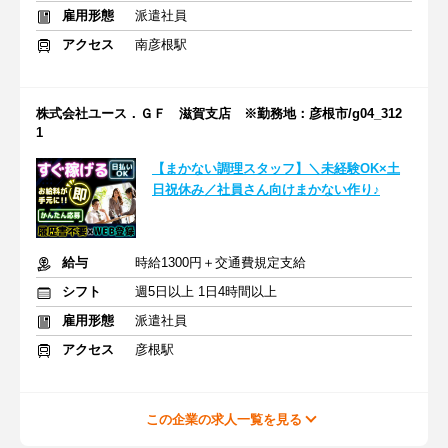
雇用形態
派遣社員
アクセス
南彦根駅
株式会社ユース．ＧＦ 滋賀支店 ※勤務地：彦根市/g04_312
1
【まかない調理スタッフ】＼未経験OK×土
日祝休み／社員さん向けまかない作り♪
給与
時給1300円＋交通費規定支給
シフト
週5日以上 1日4時間以上
雇用形態
派遣社員
アクセス
彦根駅
この企業の求人一覧を見る