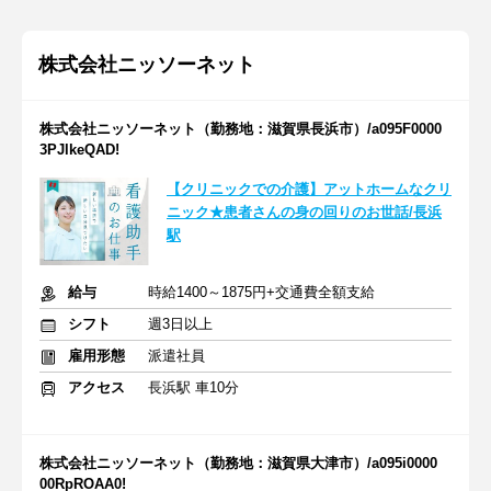
株式会社ニッソーネット
株式会社ニッソーネット（勤務地：滋賀県長浜市）/a095F0000
3PJlkeQAD!
【クリニックでの介護】アットホームなクリ
ニック★患者さんの身の回りのお世話/長浜
駅
給与
時給1400～1875円+交通費全額支給
シフト
週3日以上
雇用形態
派遣社員
アクセス
長浜駅 車10分
株式会社ニッソーネット（勤務地：滋賀県大津市）/a095i0000
00RpROAA0!