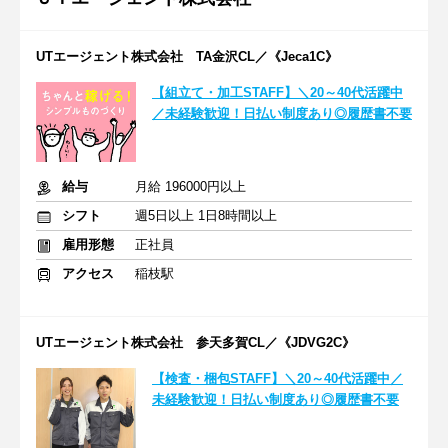
UTエージェント株式会社 TA金沢CL／《Jeca1C》
【組立て・加工STAFF】＼20～40代活躍中
／未経験歓迎！日払い制度あり◎履歴書不要
給与
月給 196000円以上
シフト
週5日以上 1日8時間以上
雇用形態
正社員
アクセス
稲枝駅
UTエージェント株式会社 参天多賀CL／《JDVG2C》
【検査・梱包STAFF】＼20～40代活躍中／
未経験歓迎！日払い制度あり◎履歴書不要