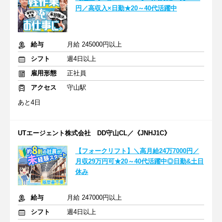
円／高収入×日勤★20～40代活躍中
給与
月給 245000円以上
シフト
週4日以上
雇用形態
正社員
アクセス
守山駅
あと4日
UTエージェント株式会社 DD守山CL／《JNHJ1C》
【フォークリフト】＼高月給24万7000円／
月収29万円可★20～40代活躍中◎日勤&土日
休み
給与
月給 247000円以上
シフト
週4日以上