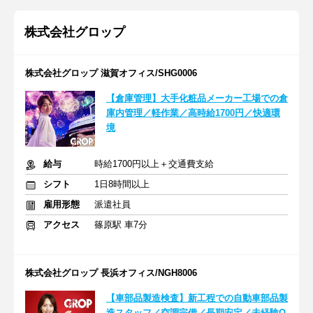
株式会社グロップ
株式会社グロップ 滋賀オフィス/SHG0006
【倉庫管理】大手化粧品メーカー工場での倉
庫内管理／軽作業／高時給1700円／快適環
境
給与
時給1700円以上＋交通費支給
シフト
1日8時間以上
雇用形態
派遣社員
アクセス
篠原駅 車7分
株式会社グロップ 長浜オフィス/NGH8006
【車部品製造検査】新工程での自動車部品製
造スタッフ／空調完備／長期安定／未経験O