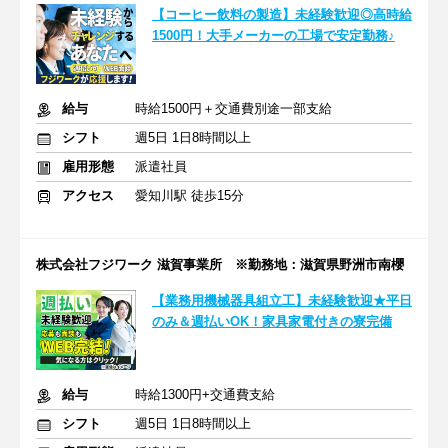
【コーヒー飲料の製造】未経験歓迎◎高時給
1500円！大手メーカーの工場で安定勤務♪
給与
時給1500円＋交通費別途一部支給
シフト
週5日 1日8時間以上
雇用形態
派遣社員
アクセス
愛知川駅 徒歩15分
株式会社フジワーク 滋賀事業所 ※勤務地：滋賀県野洲市南櫻
【業務用機械器具組立工】未経験歓迎★平日
のみ＆週払いOK！家具家電付きの寮完備
給与
時給1300円+交通費支給
シフト
週5日 1日8時間以上