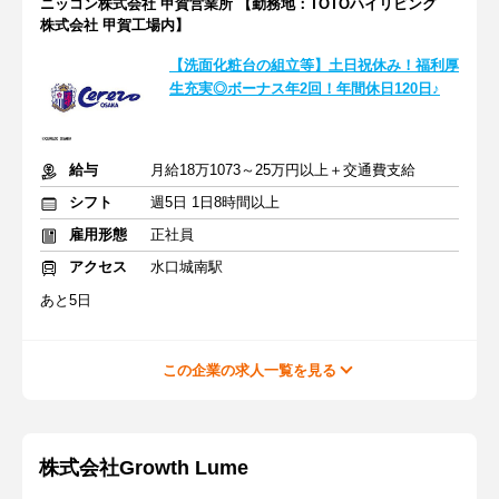
ニッコン株式会社 甲賀営業所 【勤務地：TOTOハイリビング
株式会社 甲賀工場内】
【洗面化粧台の組立等】土日祝休み！福利厚
生充実◎ボーナス年2回！年間休日120日♪
給与
月給18万1073～25万円以上＋交通費支給
シフト
週5日 1日8時間以上
雇用形態
正社員
アクセス
水口城南駅
あと5日
この企業の求人一覧を見る
株式会社Growth Lume