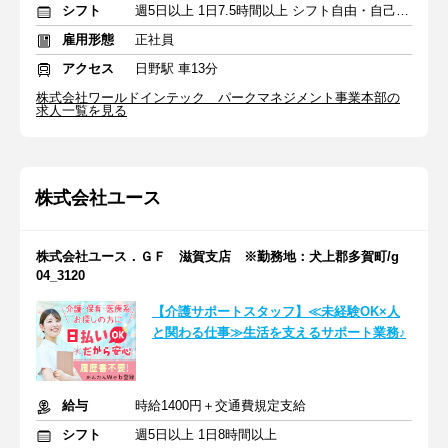
シフト
週5日以上 1日7.5時間以上 シフト自由・自己申告
雇用形態
正社員
アクセス
日野駅 車13分
株式会社ワールドインテック パークマネジメント事業本部の
求人一覧を見る
株式会社ユース
株式会社ユース．ＧＦ 滋賀支店 ※勤務地：犬上郡多賀町/g
04_3120
【介護サポートスタッフ】≪未経験OK×人
と関わる仕事≫生活を支えるサポート業務♪
給与
時給1400円＋交通費規定支給
シフト
週5日以上 1日8時間以上