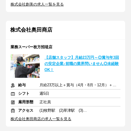
株式会社創美の求人一覧を見る
株式会社奥田商店
業務スーパー枚方招堤店
【店舗スタッフ】月給23万円～◎賞与年3回
の安定企業♪前職の業界問いません◎未経験
OK！
給与
月給23万以上＋賞与（4月・8月・12月）＋交通費
シフト
週5日
雇用形態
正社員
アクセス
(1)牧野駅 (2)草津駅 (3)京都河原町駅
株式会社奥田商店の求人一覧を見る