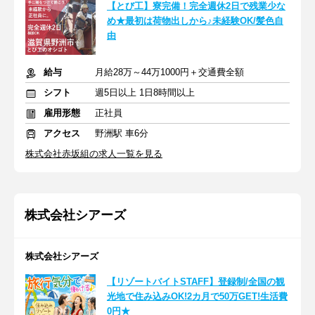
【とび工】寮完備！完全週休2日で残業少な
め★最初は荷物出しから♪未経験OK/髪色自
由
給与
月給28万～44万1000円＋交通費全額
シフト
週5日以上 1日8時間以上
雇用形態
正社員
アクセス
野洲駅 車6分
株式会社赤坂組の求人一覧を見る
株式会社シアーズ
株式会社シアーズ
【リゾートバイトSTAFF】登録制/全国の観
光地で住み込みOK!2カ月で50万GET!生活費
0円★