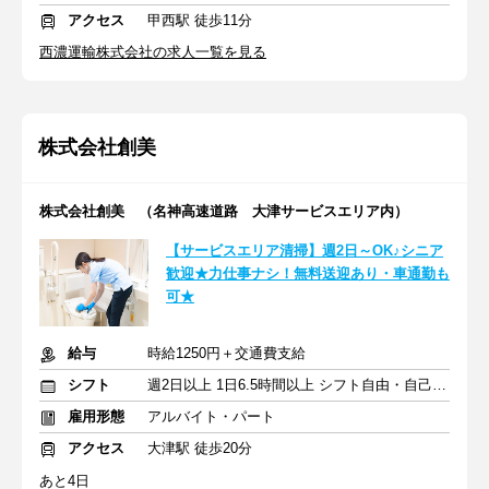
アクセス
甲西駅 徒歩11分
西濃運輸株式会社の求人一覧を見る
株式会社創美
株式会社創美 （名神高速道路 大津サービスエリア内）
【サービスエリア清掃】週2日～OK♪シニア
歓迎★力仕事ナシ！無料送迎あり・車通勤も
可★
給与
時給1250円＋交通費支給
シフト
週2日以上 1日6.5時間以上 シフト自由・自己申告
雇用形態
アルバイト・パート
アクセス
大津駅 徒歩20分
あと4日