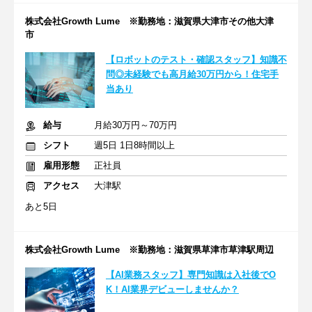
株式会社Growth Lume ※勤務地：滋賀県大津市その他大津
市
【ロボットのテスト・確認スタッフ】知識不
問◎未経験でも高月給30万円から！住宅手
当あり
給与
月給30万円～70万円
シフト
週5日 1日8時間以上
雇用形態
正社員
アクセス
大津駅
あと5日
株式会社Growth Lume ※勤務地：滋賀県草津市草津駅周辺
【AI業務スタッフ】専門知識は入社後でO
K！AI業界デビューしませんか？