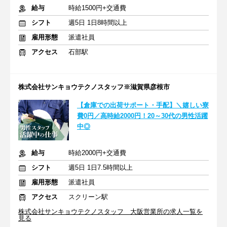
給与
時給1500円+交通費
シフト
週5日 1日8時間以上
雇用形態
派遣社員
アクセス
石部駅
株式会社サンキョウテクノスタッフ※滋賀県彦根市
【倉庫での出荷サポート・手配】＼嬉しい寮
費0円／高時給2000円！20～30代の男性活躍
中◎
給与
時給2000円+交通費
シフト
週5日 1日7.5時間以上
雇用形態
派遣社員
アクセス
スクリーン駅
株式会社サンキョウテクノスタッフ 大阪営業所の求人一覧を
見る