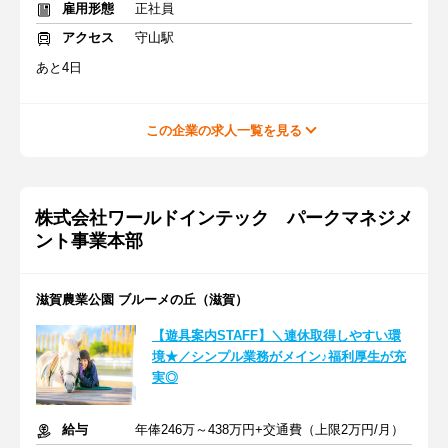
雇用形態
正社員
アクセス
守山駅
あと4日
この企業の求人一覧を見る
株式会社ワールドインテック パークマネジメ
ント事業本部
滋賀農業公園 ブルーメの丘（滋賀）
【遊具案内STAFF】＼連休取得しやすい環
境★／シンプル業務がメイン♪福利厚生が充
実◎
給与
年俸246万～438万円+交通費（上限2万円/月）