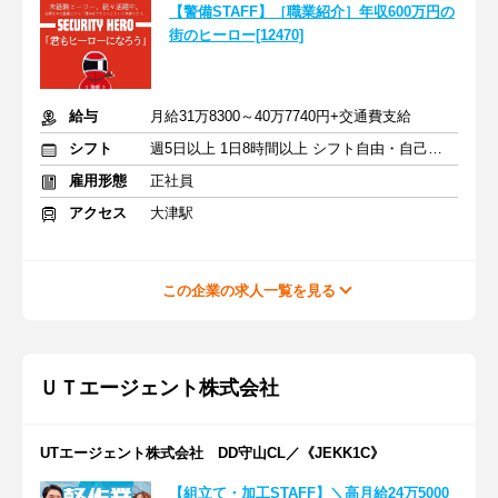
【警備STAFF】［職業紹介］年収600万円の
街のヒーロー[12470]
給与
月給31万8300～40万7740円+交通費支給
シフト
週5日以上 1日8時間以上 シフト自由・自己申告
雇用形態
正社員
アクセス
大津駅
この企業の求人一覧を見る
ＵＴエージェント株式会社
UTエージェント株式会社 DD守山CL／《JEKK1C》
【組立て・加工STAFF】＼高月給24万5000