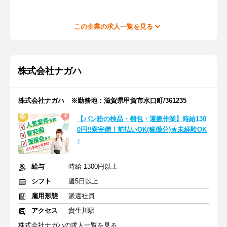
この企業の求人一覧を見る
株式会社ナガハ
株式会社ナガハ ※勤務地：滋賀県甲賀市水口町/361235
【パン粉の検品・梱包・運搬作業】時給130
0円!!寮完備！前払いOK(稼働分)★未経験OK
♪
給与
時給 1300円以上
シフト
週5日以上
雇用形態
派遣社員
アクセス
貴生川駅
株式会社ナガハの求人一覧を見る