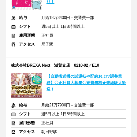
り！
給与
月給18万3400円＋交通費一部
シフト
週5日以上 1日8時間以上
雇用形態
正社員
アクセス
尼子駅
株式会社BREXA Next 滋賀支店 8210-02／E10
【自動搬送機の試運転や配線および調整業
務】◇正社員大募集◇寮費無料★未経験大歓
迎！
給与
月給21万7900円＋交通費一部
シフト
週5日以上 1日8時間以上
雇用形態
正社員
アクセス
朝日野駅