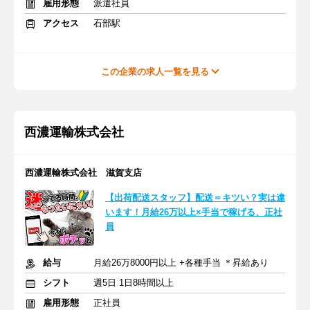
雇用形態
派遣社員
アクセス
石部駅
この企業の求人一覧を見る
西濃運輸株式会社
西濃運輸株式会社 滋賀支店
【出荷配送スタッフ】配送＝キツい？実は違
います！月給26万以上×手当で稼げる、正社
員
給与
月給26万8000円以上 +各種手当 ＊昇給あり
シフト
週5日 1日8時間以上
雇用形態
正社員