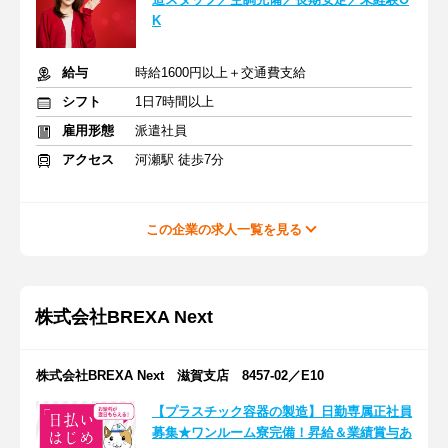
K
給与
時給1600円以上＋交通費支給
シフト
1日7時間以上
雇用形態
派遣社員
アクセス
河瀬駅 徒歩7分
この企業の求人一覧を見る
株式会社BREXA Next
株式会社BREXA Next 滋賀支店 8457-02／E10
【プラスチック容器の製造】日勤専属正社員
募集★ワンルーム寮完備！昇給＆業績賞与あ