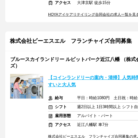
アクセス
大津京駅 徒歩15分
HOYAアイケアリテイリング合同会社の求人一覧を見
株式会社ビーエスエル フランチャイズ合同募集
ブルースカイランドリー ルビットパーク近江八幡 （株式
ズ）
【コインランドリーの案内・清掃】人気時間
すいと大人気
給与
平日：時給1080円 土日祝：時給1
シフト
週2日以上 1日3時間以上 シフト
雇用形態
アルバイト・パート
アクセス
近江八幡駅 車7分
株式会社ビーエスエル フランチャイズ合同募集の求