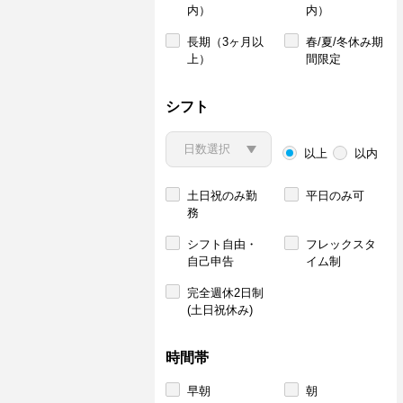
内）
内）
長期（3ヶ月以
春/夏/冬休み期
上）
間限定
シフト
以上
以内
土日祝のみ勤
平日のみ可
務
シフト自由・
フレックスタ
自己申告
イム制
完全週休2日制
(土日祝休み)
時間帯
早朝
朝