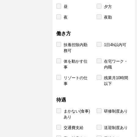
昼
夕方
夜
夜勤
働き方
扶養控除内勤
1日4h以内可
務可
体を動かす仕
在宅ワーク・
事
内職
リゾートの仕
残業月10時間
事
以下
待遇
まかない(食事)
研修制度あり
あり
交通費支給
送迎制度あり