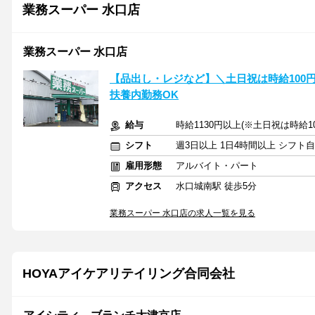
業務スーパー 水口店
業務スーパー 水口店
【品出し・レジなど】＼土日祝は時給100円
扶養内勤務OK
給与
時給1130円以上(※土日祝は時給10
シフト
週3日以上 1日4時間以上 シフト
雇用形態
アルバイト・パート
アクセス
水口城南駅 徒歩5分
業務スーパー 水口店の求人一覧を見る
HOYAアイケアリテイリング合同会社