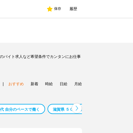
履歴
保存
別のバイト求人など希望条件でカンタンにお仕事
|
おすすめ
新着
時給
日給
月給
０代 自分のペースで働く
滋賀県 ５０代 自分のペースで働く
滋