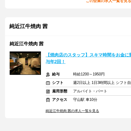
この企業の求人一覧を見
純近江牛焼肉 茜
純近江牛焼肉 茜
【焼肉店のスタッフ】スキマ時間をお金に変
与年2回！
給与
時給1200～1950円
シフト
週2日以上 1日3時間以上 シフト
雇用形態
アルバイト・パート
アクセス
守山駅 車10分
純近江牛焼肉 茜の求人一覧を見る