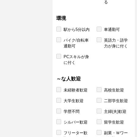
る
環境
駅から5分以内
車通勤可
バイク/自転車
英語力・語学
通勤可
力が身に付く
PCスキルが身
に付く
～な人歓迎
未経験者歓迎
高校生歓迎
大学生歓迎
二部学生歓迎
学歴不問
主婦(夫)歓迎
シルバー歓迎
留学生歓迎
フリーター歓
副業・Ｗワー