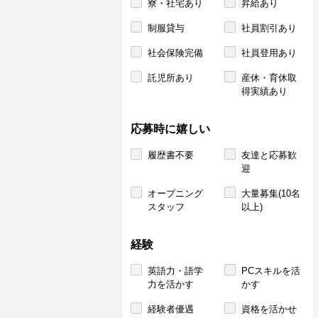
寮・社宅あり
昇給あり
制服貸与
社員割引あり
社会保険完備
社員登用あり
託児所あり
産休・育休取
得実績あり
応募時に嬉しい
履歴書不要
友達と応募歓
迎
オープニング
大量募集(10名
スタッフ
以上)
経験
英語力・語学
PCスキルを活
力を活かす
かす
経験者優遇
資格を活かせ