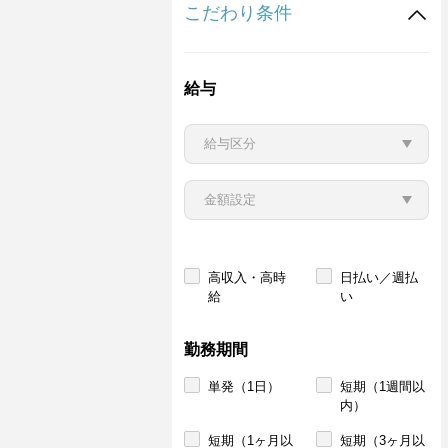
こだわり条件
給与
高収入・高時
日払い／週払
給
い
勤務期間
単発（1日）
短期（1週間以
内）
短期（1ヶ月以
短期（3ヶ月以