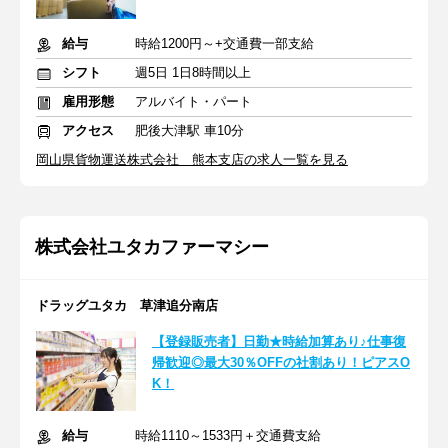
給与
時給1200円～+交通費一部支給
シフト
週5日 1日8時間以上
雇用形態
アルバイト・パート
アクセス
肥後大津駅 車10分
岡山県貨物運送株式会社 熊本支店の求人一覧を見る
株式会社ユタカファーマシー
ドラッグユタカ 草津追分南店
【登録販売者】日勤★時給加算あり♪仕事復
帰歓迎◎最大30％OFFの社割あり！ピアスO
K！
給与
時給1110～1533円＋交通費支給