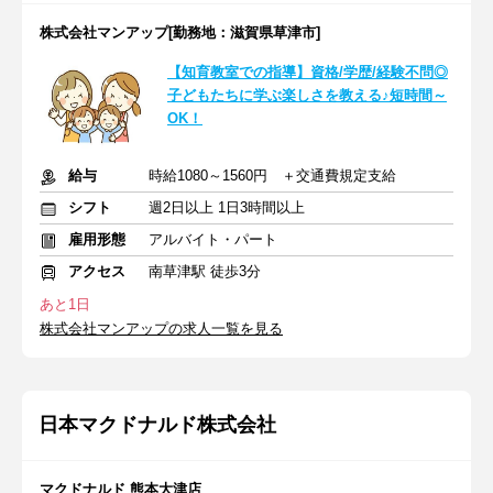
株式会社マンアップ[勤務地：滋賀県草津市]
【知育教室での指導】資格/学歴/経験不問◎
子どもたちに学ぶ楽しさを教える♪短時間～
OK！
給与
時給1080～1560円 ＋交通費規定支給
シフト
週2日以上 1日3時間以上
雇用形態
アルバイト・パート
アクセス
南草津駅 徒歩3分
あと1日
株式会社マンアップの求人一覧を見る
日本マクドナルド株式会社
マクドナルド 熊本大津店