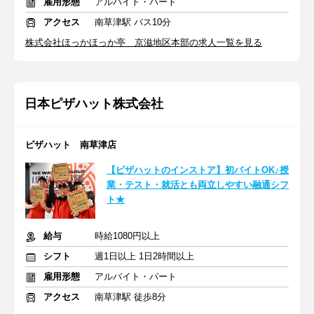
雇用形態
アルバイト・パート
アクセス
南草津駅 バス10分
株式会社ほっかほっか亭 京滋地区本部の求人一覧を見る
日本ピザハット株式会社
ピザハット 南草津店
【ピザハットのインストア】初バイトOK♪授
業・テスト・就活とも両立しやすい融通シフ
ト★
給与
時給1080円以上
シフト
週1日以上 1日2時間以上
雇用形態
アルバイト・パート
アクセス
南草津駅 徒歩8分