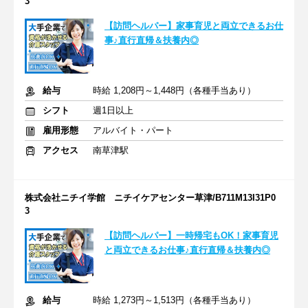
3
【訪問ヘルパー】家事育児と両立できるお仕
事♪直行直帰＆扶養内◎
給与
時給 1,208円～1,448円（各種手当あり）
シフト
週1日以上
雇用形態
アルバイト・パート
アクセス
南草津駅
株式会社ニチイ学館 ニチイケアセンター草津/B711M13I31P0
3
【訪問ヘルパー】一時帰宅もOK！家事育児
と両立できるお仕事♪直行直帰＆扶養内◎
給与
時給 1,273円～1,513円（各種手当あり）