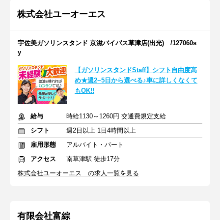
株式会社ユーオーエス
宇佐美ガソリンスタンド 京滋バイパス草津店(出光) /127060s
y
【ガソリンスタンドStaff】シフト自由度高
め★週2~5日から選べる♪車に詳しくなくて
もOK!!
給与
時給1130～1260円 交通費規定支給
シフト
週2日以上 1日4時間以上
雇用形態
アルバイト・パート
アクセス
南草津駅 徒歩17分
株式会社ユーオーエス の求人一覧を見る
有限会社富綜