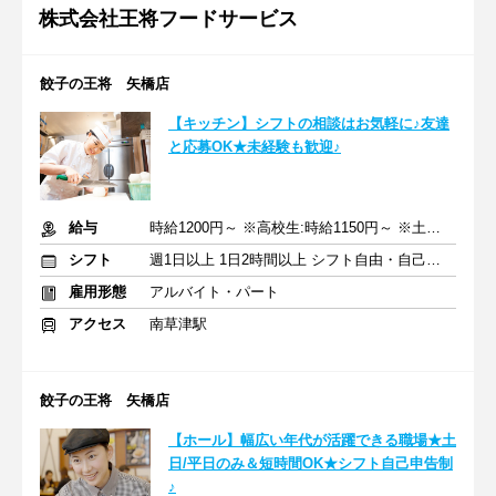
株式会社王将フードサービス
餃子の王将 矢橋店
【キッチン】シフトの相談はお気軽に♪友達
と応募OK★未経験も歓迎♪
給与
時給1200円～ ※高校生:時給1150円～ ※土日祝+100円
シフト
週1日以上 1日2時間以上 シフト自由・自己申告
雇用形態
アルバイト・パート
アクセス
南草津駅
餃子の王将 矢橋店
【ホール】幅広い年代が活躍できる職場★土
日/平日のみ＆短時間OK★シフト自己申告制
♪