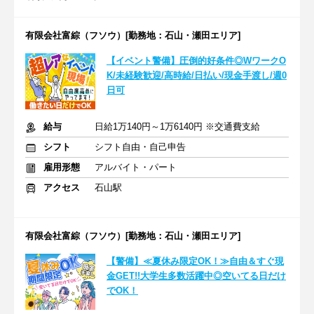
有限会社富綜（フソウ）[勤務地：石山・瀬田エリア]
【イベント警備】圧倒的好条件◎WワークO
K/未経験歓迎/高時給/日払い/現金手渡し/週0
日可
給与
日給1万140円～1万6140円 ※交通費支給
シフト
シフト自由・自己申告
雇用形態
アルバイト・パート
アクセス
石山駅
有限会社富綜（フソウ）[勤務地：石山・瀬田エリア]
【警備】≪夏休み限定OK！≫自由＆すぐ現
金GET!!大学生多数活躍中◎空いてる日だけ
でOK！