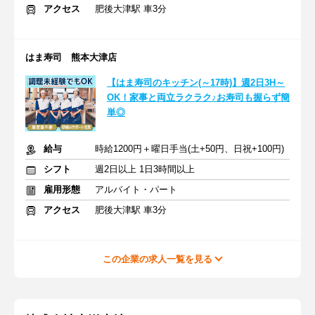
アクセス
肥後大津駅 車3分
はま寿司 熊本大津店
【はま寿司のキッチン(～17時)】週2日3H～
OK！家事と両立ラクラク♪お寿司も握らず簡
単◎
給与
時給1200円＋曜日手当(土+50円、日祝+100円)
シフト
週2日以上 1日3時間以上
雇用形態
アルバイト・パート
アクセス
肥後大津駅 車3分
この企業の求人一覧を見る