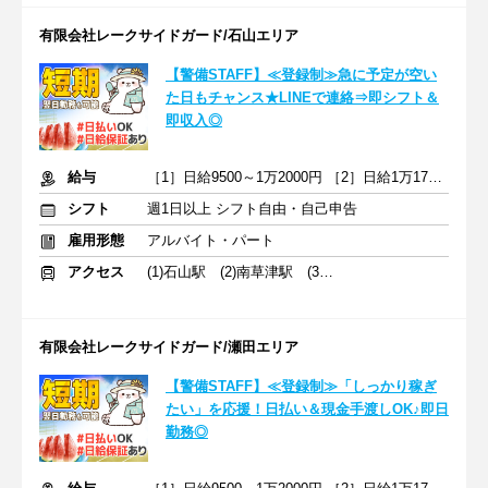
有限会社レークサイドガード/石山エリア
【警備STAFF】≪登録制≫急に予定が空い
た日もチャンス★LINEで連絡⇒即シフト＆
即収入◎
給与
［1］日給9500～1万2000円 ［2］日給1万1750～1万4375円＋交通費
シフト
週1日以上 シフト自由・自己申告
雇用形態
アルバイト・パート
アクセス
(1)石山駅 (2)南草津駅 (3)草津駅
有限会社レークサイドガード/瀬田エリア
【警備STAFF】≪登録制≫「しっかり稼ぎ
たい」を応援！日払い＆現金手渡しOK♪即日
勤務◎