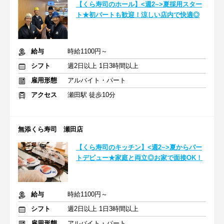
【くら寿司のホール】<週2~>夏採用スター
ト★初パートも歓迎！涼しい店内で快適◎
給与
時給1100円～
シフト
週2日以上 1日3時間以上
雇用形態
アルバイト・パート
アクセス
瀬田駅 徒歩10分
無添くら寿司 瀬田店
【くら寿司のキッチン】<週2~>夏からパー
トデビュー★家庭と両立◎お家で面接OK！
給与
時給1100円～
シフト
週2日以上 1日3時間以上
雇用形態
アルバイト・パート