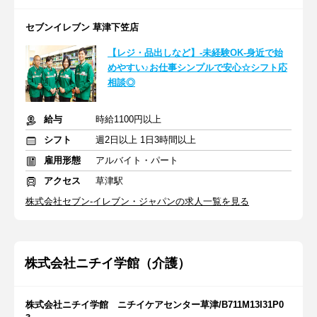
セブンイレブン 草津下笠店
【レジ・品出しなど】-未経験OK-身近で始
めやすい♪お仕事シンプルで安心☆シフト応
相談◎
給与
時給1100円以上
シフト
週2日以上 1日3時間以上
雇用形態
アルバイト・パート
アクセス
草津駅
株式会社セブン-イレブン・ジャパンの求人一覧を見る
株式会社ニチイ学館（介護）
株式会社ニチイ学館 ニチイケアセンター草津/B711M13I31P0