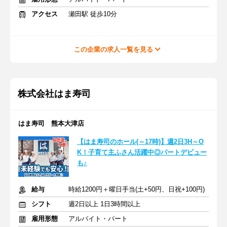
アクセス
瀬田駅 徒歩10分
この企業の求人一覧を見る
株式会社はま寿司
はま寿司 熊本大津店
【はま寿司のホール(～17時)】週2日3H～O
K！子育て主ふさん活躍中◎パートデビュー
も♪
給与
時給1200円＋曜日手当(土+50円、日祝+100円)
シフト
週2日以上 1日3時間以上
雇用形態
アルバイト・パート