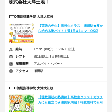
株式会社大洋土地ｉ
ITTO個別指導学院 大津大江校
【英語の先生】高校生クラス｜瀬田駅★夏か
ら始める塾バイト！週1日＆1コマ～OK◎
給与
1コマ（80分）：2160円以上
シフト
週1日以上 1日1時間以上
雇用形態
アルバイト・パート
アクセス
瀬田駅
ITTO個別指導学院 大津大江校
【理数国社の塾講師】高校生クラス｜ガクチ
カにも役立つ★瀬田駅周辺！得意教科でも可