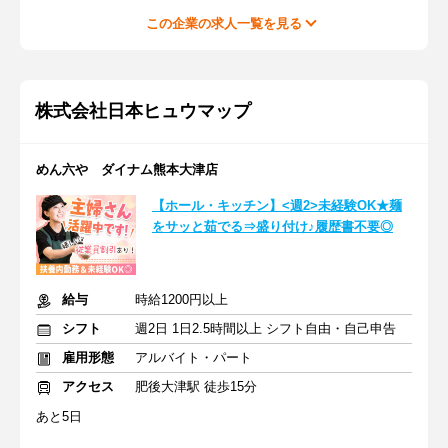
この企業の求人一覧を見る
株式会社日本ヒュウマップ
めん六や ダイナム熊本大津店
【ホール・キッチン】<週2>未経験OK★麺
をサッと茹でる⇒盛り付け♪履歴書不要◎
給与
時給1200円以上
シフト
週2日 1日2.5時間以上 シフト自由・自己申告
雇用形態
アルバイト・パート
アクセス
肥後大津駅 徒歩15分
あと5日