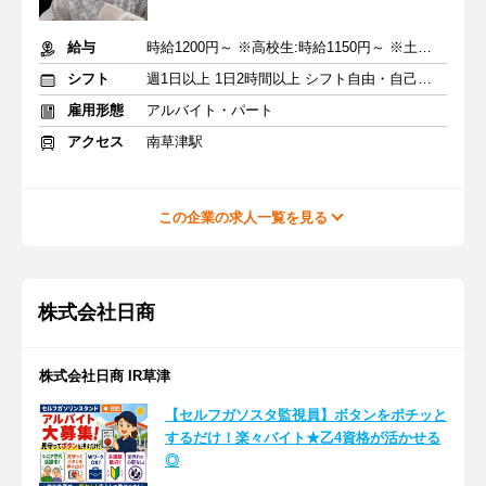
給与
時給1200円～ ※高校生:時給1150円～ ※土日祝+100円
シフト
週1日以上 1日2時間以上 シフト自由・自己申告
雇用形態
アルバイト・パート
アクセス
南草津駅
この企業の求人一覧を見る
株式会社日商
株式会社日商 IR草津
【セルフガソスタ監視員】ボタンをポチッと
するだけ！楽々バイト★乙4資格が活かせる
◎