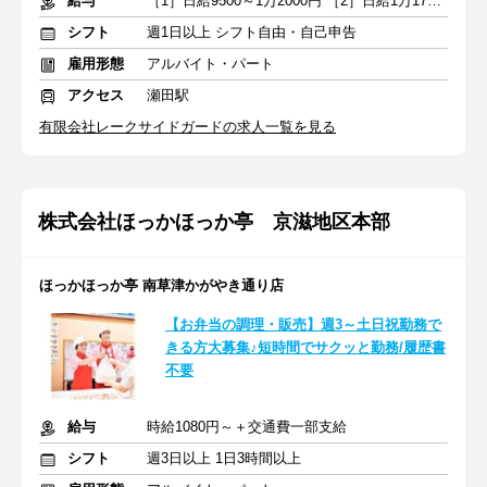
給与
［1］日給9500～1万2000円 ［2］日給1万1750～1万4375円＋交通費
シフト
週1日以上 シフト自由・自己申告
雇用形態
アルバイト・パート
アクセス
瀬田駅
有限会社レークサイドガードの求人一覧を見る
株式会社ほっかほっか亭 京滋地区本部
ほっかほっか亭 南草津かがやき通り店
【お弁当の調理・販売】週3～土日祝勤務で
きる方大募集♪短時間でサクッと勤務/履歴書
不要
給与
時給1080円～＋交通費一部支給
シフト
週3日以上 1日3時間以上