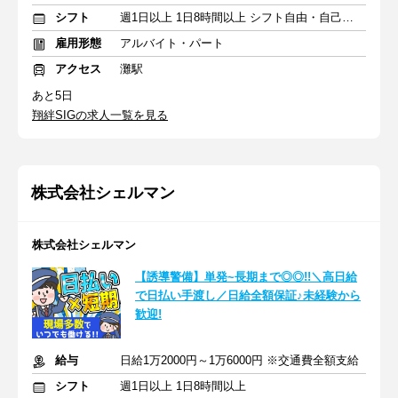
シフト
週1日以上 1日8時間以上 シフト自由・自己申告
雇用形態
アルバイト・パート
アクセス
灘駅
あと5日
翔絆SIGの求人一覧を見る
株式会社シェルマン
株式会社シェルマン
【誘導警備】単発~長期まで◎◎!!＼高日給
で日払い手渡し／日給全額保証♪未経験から
歓迎!
給与
日給1万2000円～1万6000円 ※交通費全額支給
シフト
週1日以上 1日8時間以上