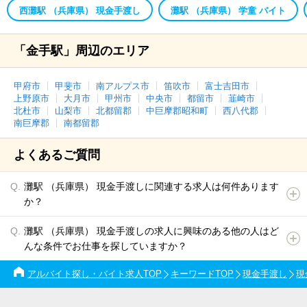
西灘駅 （兵庫県） 現金手渡し
灘駅 （兵庫県） 学童 バイト
「金手駅」周辺のエリア
甲府市
甲斐市
南アルプス市
笛吹市
富士吉田市
上野原市
大月市
甲州市
中央市
都留市
韮崎市
北杜市
山梨市
北都留郡
中巨摩郡昭和町
西八代郡
南巨摩郡
南都留郡
よくあるご質問
灘駅 （兵庫県） 現金手渡しに関連する求人は何件あります
か？
灘駅 （兵庫県） 現金手渡しの求人に興味のある他の人はど
んな条件でお仕事を探していますか？
アルバイト探し・バイト求人TOP
キーワードTOP
現金手渡し
現