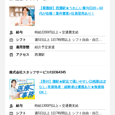
【看護師】西灘駅★うれしい賞与◎20～60
代が在籍！案件豊富×社員登用あり！
給与
時給2200円以上＋交通費支給
シフト
週5日以上 1日7時間以上 シフト自由・自己申告
雇用形態
紹介予定派遣
アクセス
西灘駅
株式会社スタッフサービス/I10364345
【受付】灘駅★駅近で通いやすい◎残業ほぼ
なし♪有資格者・経験者は優遇あり★無資格
OK！
給与
時給1300円以上＋交通費支給
シフト
週5日以上 1日7時間以上 シフト自由・自己申告