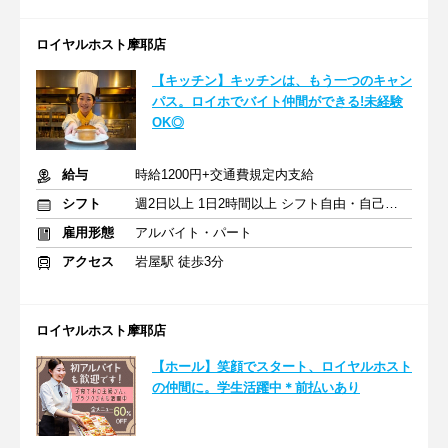
ロイヤルホスト摩耶店
【キッチン】キッチンは、もう一つのキャン
パス。ロイホでバイト仲間ができる!未経験
OK◎
給与
時給1200円+交通費規定内支給
シフト
週2日以上 1日2時間以上 シフト自由・自己申告
雇用形態
アルバイト・パート
アクセス
岩屋駅 徒歩3分
ロイヤルホスト摩耶店
【ホール】笑顔でスタート、ロイヤルホスト
の仲間に。学生活躍中＊前払いあり