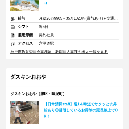
り
給与
月給26万9905～35万1020円(賞与あり)＋交通費支給
シフト
週5日
雇用形態
契約社員
アクセス
六甲道駅
神戸市教育委員会事務局 教職員人事課の求人一覧を見る
ダスキンおおや
ダスキンおおや（灘区・味泥町）
【日常清掃staff】週1＆時短でサクッと☆昇
給あり◎普段しているお掃除の延長線上でO
K！