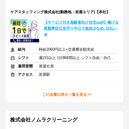
ケアスタッフィング株式会社(勤務地：岩屋エリア)【本社】
【サービス付き高齢者向け住宅staff】稼げる
夜勤専従◎見守り中心で負担少なめ♪日払い
★
給与
時給2060円以上+交通費全額支給
シフト
週2日以上 1日8時間以上 シフト自由・自己申告
雇用形態
派遣社員
アクセス
岩屋駅
この企業の求人一覧を見る
株式会社ノムラクリーニング