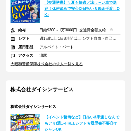
【交通誘導】＼夏も快適／涼し～い車で送
迎！休憩多めで安心◎日払い＆現金手渡しO
K♪
給与
日給9300～1万3000円+交通費全額支給 ※深夜手当含む
シフト
週1日以上 1日8時間以上 シフト自由・自己申告
雇用形態
アルバイト・パート
アクセス
灘駅
大昭和警備保障株式会社の求人一覧を見る
株式会社ダイシンサービス
株式会社ダイシンサービス
【イベント警備など】日払い&手渡しなんで
もアリ!週1~FREEシフト★履歴書不要◎オ
シャレOK