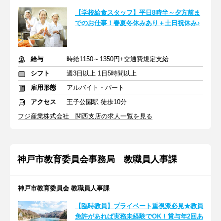
【学校給食スタッフ】平日8時半～夕方前ま
でのお仕事！春夏冬休みあり＋土日祝休み♪
給与
時給1150～1350円+交通費規定支給
シフト
週3日以上 1日5時間以上
雇用形態
アルバイト・パート
アクセス
王子公園駅 徒歩10分
フジ産業株式会社 関西支店の求人一覧を見る
神戸市教育委員会事務局 教職員人事課
神戸市教育委員会 教職員人事課
【臨時教員】プライベート重視派必見★教員
免許があれば実務未経験でOK！賞与年2回あ