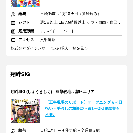
給与
日給9500～1万1875円（加給込み）
シフト
週1日以上 1日7.5時間以上 シフト自由・自己申告
雇用形態
アルバイト・パート
アクセス
六甲道駅
株式会社ダイシンサービスの求人一覧を見る
翔絆SIG
翔絆SIG (しょうきしぐ) ※勤務地：灘区エリア
【工事現場のサポート】オープニング★＜日
払い・手渡しの相談◎＞週1～OK!履歴書も
不要♪
給与
日給1万円～＋能力給＋交通費支給