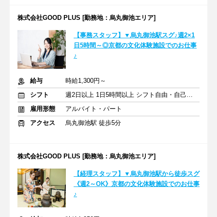
株式会社GOOD PLUS [勤務地：烏丸御池エリア]
【事務スタッフ】▼烏丸御池駅スグ♪週2×1
日5時間～◎京都の文化体験施設でのお仕事
♪
給与
時給1,300円～
シフト
週2日以上 1日5時間以上 シフト自由・自己申告
雇用形態
アルバイト・パート
アクセス
烏丸御池駅 徒歩5分
株式会社GOOD PLUS [勤務地：烏丸御池エリア]
【経理スタッフ】▼烏丸御池駅から徒歩スグ
《週2～OK》京都の文化体験施設でのお仕事
♪