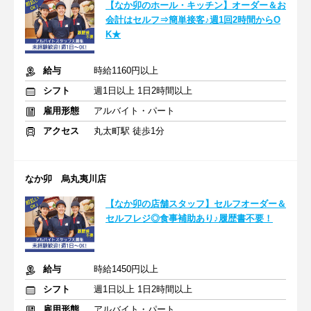
【なか卯のホール・キッチン】オーダー＆お
会計はセルフ⇒簡単接客♪週1回2時間からO
K★
給与
時給1160円以上
シフト
週1日以上 1日2時間以上
雇用形態
アルバイト・パート
アクセス
丸太町駅 徒歩1分
なか卯 烏丸夷川店
【なか卯の店舗スタッフ】セルフオーダー＆
セルフレジ◎食事補助あり♪履歴書不要！
給与
時給1450円以上
シフト
週1日以上 1日2時間以上
雇用形態
アルバイト・パート