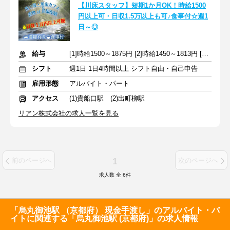
【川床スタッフ】短期1か月OK！時給1500
円以上可・日収1.5万以上も可♪食事付☆週1
日～◎
給与
[1]時給1500～1875円 [2]時給1450～1813円 [3]時給1300～1625円
シフト
週1日 1日4時間以上 シフト自由・自己申告
雇用形態
アルバイト・パート
アクセス
(1)貴船口駅 (2)出町柳駅
リアン株式会社の求人一覧を見る
1
前のページへ
次のページへ
求人数 全
6
件
「烏丸御池駅 （京都府） 現金手渡し」のアルバイト・バ
イトに関連する「烏丸御池駅 (京都府)」の求人情報