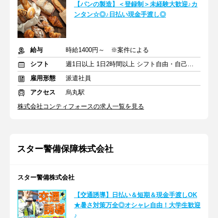
【パンの製造】＜登録制＞未経験大歓迎♪カ
ンタン☆◎♪日払い現金手渡し◎
給与
時給1400円～ ※案件による
シフト
週1日以上 1日2時間以上 シフト自由・自己申告
雇用形態
派遣社員
アクセス
烏丸駅
株式会社コンティフォースの求人一覧を見る
スター警備保障株式会社
スター警備株式会社
【交通誘導】日払い＆短期＆現金手渡しOK
★暑さ対策万全◎オシャレ自由！大学生歓迎
♪