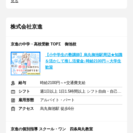
見る
株式会社京進
京進の中学・高校受験 TOPΣ 御池校
【小中学生の塾講師】烏丸御池駅周辺★知識
を活かして推し活資金♪時給2100円～大学生
歓迎
給与
時給2100円～+交通費支給
シフト
週1日以上 1日1.5時間以上 シフト自由・自己申告
雇用形態
アルバイト・パート
アクセス
烏丸御池駅 徒歩6分
京進の個別指導 スクール・ワン 四条烏丸教室