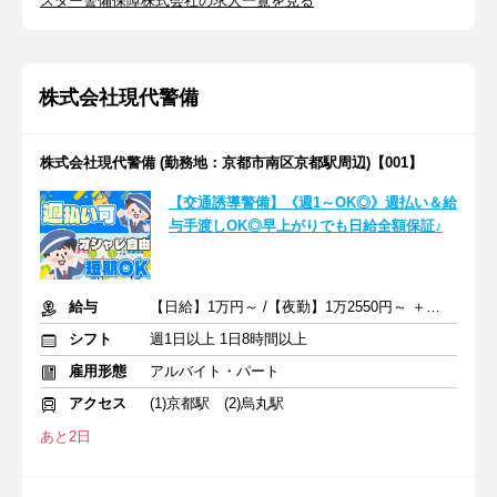
スター警備保障株式会社の求人一覧を見る
株式会社現代警備
株式会社現代警備 (勤務地：京都市南区京都駅周辺)【001】
【交通誘導警備】《週1～OK◎》週払い＆給
与手渡しOK◎早上がりでも日給全額保証♪
給与
【日給】1万円～ /【夜勤】1万2550円～ ＋交通費一部支給
シフト
週1日以上 1日8時間以上
雇用形態
アルバイト・パート
アクセス
(1)京都駅 (2)烏丸駅
あと2日