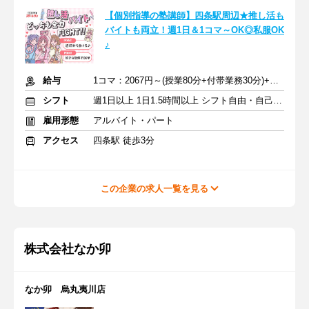
【個別指導の塾講師】四条駅周辺★推し活も
バイトも両立！週1日＆1コマ～OK◎私服OK
♪
給与
1コマ：2067円～(授業80分+付帯業務30分)+交通費支給
シフト
週1日以上 1日1.5時間以上 シフト自由・自己申告
雇用形態
アルバイト・パート
アクセス
四条駅 徒歩3分
この企業の求人一覧を見る
株式会社なか卯
なか卯 烏丸夷川店