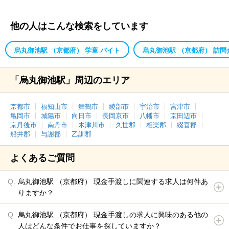
他の人はこんな検索をしています
烏丸御池駅 （京都府） 学童 バイト
烏丸御池駅 （京都府） 訪問
「烏丸御池駅」周辺のエリア
京都市
福知山市
舞鶴市
綾部市
宇治市
宮津市
亀岡市
城陽市
向日市
長岡京市
八幡市
京田辺市
京丹後市
南丹市
木津川市
久世郡
相楽郡
綴喜郡
船井郡
与謝郡
乙訓郡
よくあるご質問
烏丸御池駅 （京都府） 現金手渡しに関連する求人は何件あ
りますか？
烏丸御池駅 （京都府） 現金手渡しの求人に興味のある他の
人はどんな条件でお仕事を探していますか？