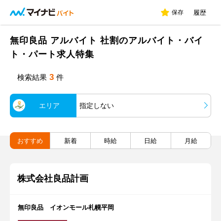
保存
履歴
無印良品 アルバイト 社割のアルバイト・バイ
ト・パート求人特集
3
検索結果
件
エリア
指定しない
おすすめ
新着
時給
日給
月給
株式会社良品計画
無印良品 イオンモール札幌平岡