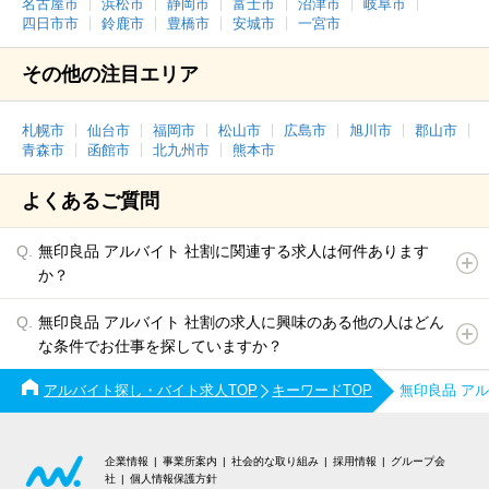
名古屋市
浜松市
静岡市
富士市
沼津市
岐阜市
四日市市
鈴鹿市
豊橋市
安城市
一宮市
その他の注目エリア
札幌市
仙台市
福岡市
松山市
広島市
旭川市
郡山市
青森市
函館市
北九州市
熊本市
よくあるご質問
無印良品 アルバイト 社割に関連する求人は何件あります
か？
無印良品 アルバイト 社割の求人に興味のある他の人はどん
な条件でお仕事を探していますか？
アルバイト探し・バイト求人TOP
キーワードTOP
無印良品 ア
企業情報
事業所案内
社会的な取り組み
採用情報
グループ会
社
個人情報保護方針