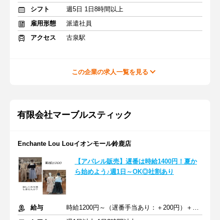
シフト
週5日 1日8時間以上
雇用形態
派遣社員
アクセス
古泉駅
この企業の求人一覧を見る
有限会社マーブルスティック
Enchante Lou Louイオンモール鈴鹿店
【アパレル販売】遅番は時給1400円！夏か
ら始めよう♪週1日～OK◎社割あり
給与
時給1200円～（遅番手当あり：＋200円）＋交通費全額支給