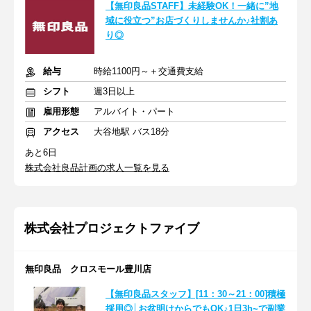
【無印良品STAFF】未経験OK！一緒に”地
域に役立つ”お店づくりしませんか♪社割あ
り◎
給与
時給1100円～＋交通費支給
シフト
週3日以上
雇用形態
アルバイト・パート
アクセス
大谷地駅 バス18分
あと6日
株式会社良品計画の求人一覧を見る
株式会社プロジェクトファイブ
無印良品 クロスモール豊川店
【無印良品スタッフ】[11：30～21：00]積極
採用◎│お盆明けからでもOK♪1日3h~で副業