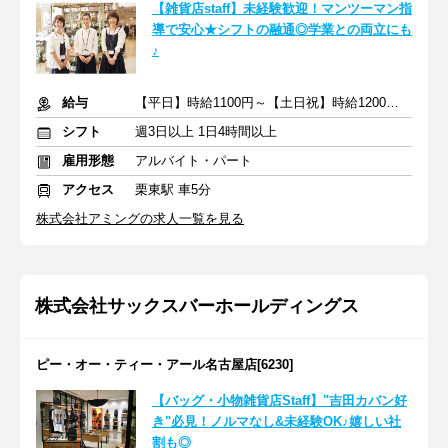
【雑貨店staff】未経験歓迎！マンツーマン指
導で安心★シフトの融通◎学業との両立にも
♪
給与
【平日】時給1100円～【土日祝】時給1200円～＋交通費一部支給
シフト
週3日以上 1日4時間以上
雇用形態
アルバイト・パート
アクセス
栗東駅 車5分
株式会社アミングの求人一覧を見る
株式会社サックスバーホールディングス
ピー・オー・ティー・アール名古屋店[6230]
【バッグ・小物雑貨店Staff】"吉田カバン好
き"必見！ノルマなし&未経験OK♪嬉しい社
割も◎