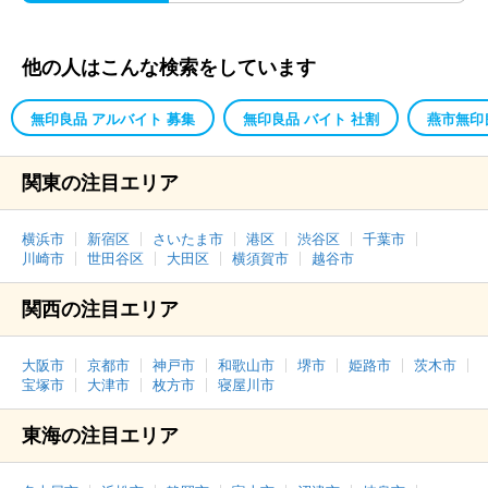
他の人はこんな検索をしています
無印良品 アルバイト 募集
無印良品 バイト 社割
燕市無印
関東の注目エリア
横浜市
新宿区
さいたま市
港区
渋谷区
千葉市
川崎市
世田谷区
大田区
横須賀市
越谷市
関西の注目エリア
大阪市
京都市
神戸市
和歌山市
堺市
姫路市
茨木市
宝塚市
大津市
枚方市
寝屋川市
東海の注目エリア