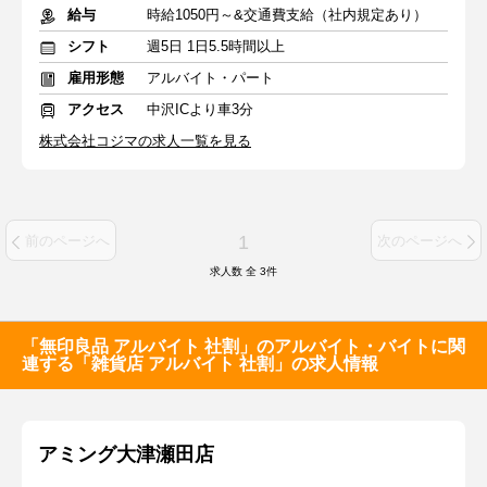
給与
時給1050円～&交通費支給（社内規定あり）
シフト
週5日 1日5.5時間以上
雇用形態
アルバイト・パート
アクセス
中沢ICより車3分
株式会社コジマの求人一覧を見る
1
前のページへ
次のページへ
求人数 全
3
件
「無印良品 アルバイト 社割」のアルバイト・バイトに関
連する「雑貨店 アルバイト 社割」の求人情報
アミング大津瀬田店