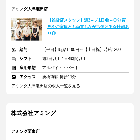
アミング大津瀬田店
【雑貨店スタッフ】週3～／1日4h～OK♪育
児やご家庭とも両立しながら働ける☆社割あ
り◎
給与
【平日】時給1100円～【土日祝】時給1200円～＋交通費一部支給
シフト
週3日以上 1日4時間以上
雇用形態
アルバイト・パート
アクセス
唐橋前駅 徒歩11分
アミング大津瀬田店の求人一覧を見る
株式会社アミング
アミング栗東店