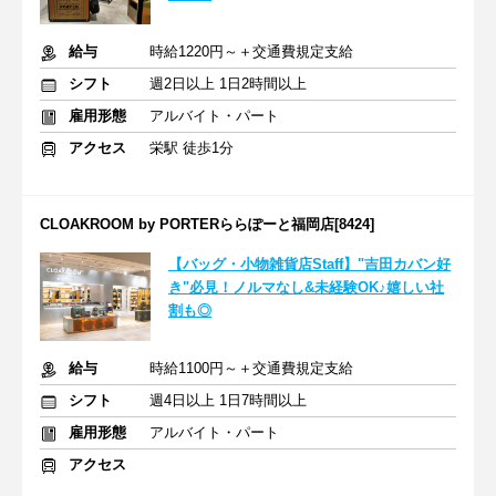
給与
時給1220円～＋交通費規定支給
シフト
週2日以上 1日2時間以上
雇用形態
アルバイト・パート
アクセス
栄駅 徒歩1分
CLOAKROOM by PORTERららぽーと福岡店[8424]
【バッグ・小物雑貨店Staff】"吉田カバン好
き"必見！ノルマなし&未経験OK♪嬉しい社
割も◎
給与
時給1100円～＋交通費規定支給
シフト
週4日以上 1日7時間以上
雇用形態
アルバイト・パート
アクセス