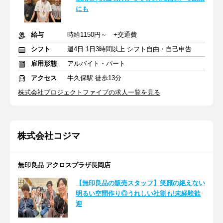
にも
給与
時給1150円～ +交通費
シフト
週4日 1日3時間以上 シフト自由・自己申告
雇用形態
アルバイト・パート
アクセス
牛久保駅 徒歩13分
株式会社プロジェクトファイブの求人一覧を見る
株式会社コジマ
無印良品 アクロスプラザ長岡店
【無印良品の販売スタッフ】笑顔の絶えない
明るい空間作り◎うれしい社割も!未経験歓
迎