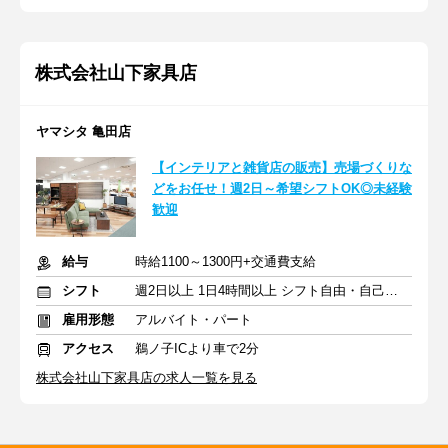
株式会社山下家具店
ヤマシタ 亀田店
【インテリアと雑貨店の販売】売場づくりな
どをお任せ！週2日～希望シフトOK◎未経験
歓迎
給与
時給1100～1300円+交通費支給
シフト
週2日以上 1日4時間以上 シフト自由・自己申告
雇用形態
アルバイト・パート
アクセス
鵜ノ子ICより車で2分
株式会社山下家具店の求人一覧を見る