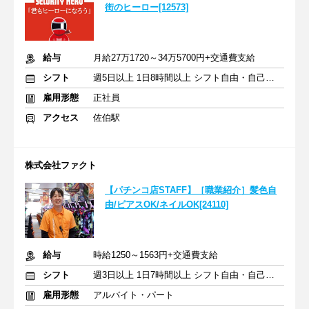
街のヒーロー[12573]
給与
月給27万1720～34万5700円+交通費支給
シフト
週5日以上 1日8時間以上 シフト自由・自己申告
雇用形態
正社員
アクセス
佐伯駅
株式会社ファクト
【パチンコ店STAFF】［職業紹介］髪色自
由/ピアスOK/ネイルOK[24110]
給与
時給1250～1563円+交通費支給
シフト
週3日以上 1日7時間以上 シフト自由・自己申告
雇用形態
アルバイト・パート