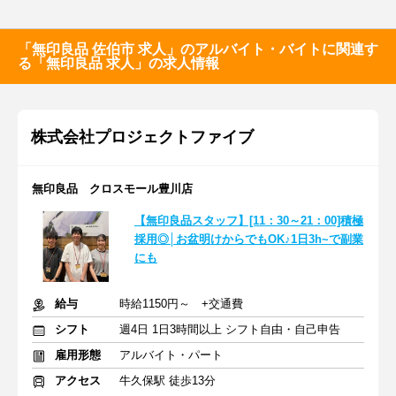
「無印良品 佐伯市 求人」のアルバイト・バイトに関連す
る「無印良品 求人」の求人情報
株式会社プロジェクトファイブ
無印良品 クロスモール豊川店
【無印良品スタッフ】[11：30～21：00]積極
採用◎│お盆明けからでもOK♪1日3h~で副業
にも
給与
時給1150円～ +交通費
シフト
週4日 1日3時間以上 シフト自由・自己申告
雇用形態
アルバイト・パート
アクセス
牛久保駅 徒歩13分