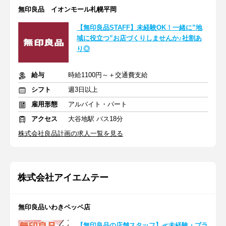
無印良品 イオンモール札幌平岡
【無印良品STAFF】未経験OK！一緒に”地
域に役立つ”お店づくりしませんか♪社割あ
り◎
給与
時給1100円～＋交通費支給
シフト
週3日以上
雇用形態
アルバイト・パート
アクセス
大谷地駅 バス18分
株式会社良品計画の求人一覧を見る
株式会社アイエムテー
無印良品いわきペッペ店
【無印良品の店舗スタッフ】≪未経験・ブラ