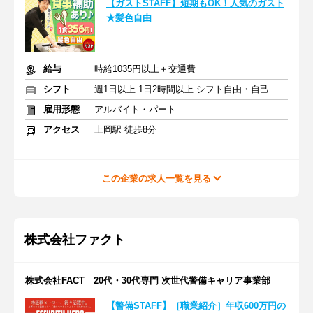
【ガストSTAFF】短期もOK！人気のガスト
★髪色自由
給与
時給1035円以上＋交通費
シフト
週1日以上 1日2時間以上 シフト自由・自己申告
雇用形態
アルバイト・パート
アクセス
上岡駅 徒歩8分
この企業の求人一覧を見る
株式会社ファクト
株式会社FACT 20代・30代専門 次世代警備キャリア事業部
【警備STAFF】［職業紹介］年収600万円の