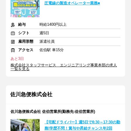
圧電線の製造オペレーター業務■
給与
時給1400円以上
シフト
週5日
雇用形態
派遣社員
アクセス
佐伯駅 車15分
あと3日
株式会社スタッフサービス エンジニアリング事業本部の求人
一覧を見る
佐川急便株式会社
佐川急便株式会社 佐伯営業所(勤務先:佐伯営業所)
【宅配ドライバー】週5日で8:30～17:30の勤
務!学歴不問！賞与や昇給チャンス年2回