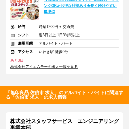
ンクOK≫お得な社割あり★長く続けやすい
環境◎
給与
時給1200円 + 交通費
シフト
週3日以上 1日3時間以上
雇用形態
アルバイト・パート
アクセス
いわき駅 徒歩9分
あと3日
株式会社アイエムテーの求人一覧を見る
「無印良品 佐伯市 求人」のアルバイト・バイトに関連す
る「佐伯市 求人」の求人情報
株式会社スタッフサービス エンジニアリング
事業本部