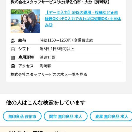
株式会社スタッフサービス/大分県佐伯市・大分【海崎駅】
【データ入力】SNSの運用・投稿など★未
経験OK⇒PC入力できれば◎短期OK♪土日休
み◎
給与
時給1150～1250円+交通費支給
シフト
週5日 1日6時間以上
雇用形態
派遣社員
アクセス
海崎駅
株式会社スタッフサービスの求人一覧を見る
他の人はこんな検索をしています
無印良品 佐伯市
関市 無印良品 求人
鹿屋 無印良品 求人