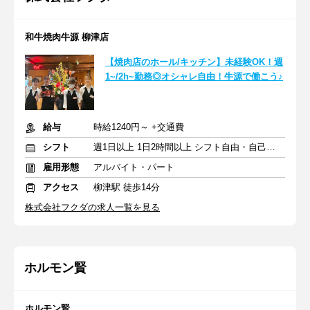
和牛焼肉牛源 柳津店
【焼肉店のホール/キッチン】未経験OK！週
1~/2h~勤務◎オシャレ自由！牛源で働こう♪
給与
時給1240円～ +交通費
シフト
週1日以上 1日2時間以上 シフト自由・自己申告
雇用形態
アルバイト・パート
アクセス
柳津駅 徒歩14分
株式会社フクダの求人一覧を見る
ホルモン賢
ホルモン賢