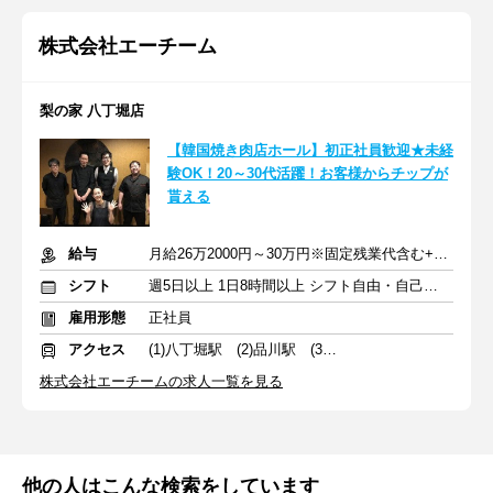
株式会社エーチーム
梨の家 八丁堀店
【韓国焼き肉店ホール】初正社員歓迎★未経
験OK！20～30代活躍！お客様からチップが
貰える
給与
月給26万2000円～30万円※固定残業代含む+賞与+交通費
シフト
週5日以上 1日8時間以上 シフト自由・自己申告
雇用形態
正社員
アクセス
(1)八丁堀駅 (2)品川駅 (3)五反田駅
株式会社エーチームの求人一覧を見る
他の人はこんな検索をしています