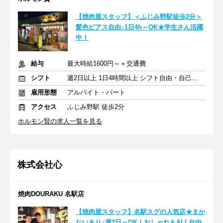
【焼肉屋スタッフ】＜ふじみ野駅徒歩2分＞
髪色ピアス自由♪1日4h～OK★学生さん活躍
中！
給与
最大時給1600円～＋交通費
シフト
週2日以上 1日4時間以上 シフト自由・自己申告
雇用形態
アルバイト・パート
アクセス
ふじみ野駅 徒歩2分
ホルモン賢の求人一覧を見る
株式会社心
焼肉DOURAKU 名駅店
【焼肉屋スタッフ】名駅スグの人気店★まか
ないあり♪週2日～OK！おしゃれもALL自由