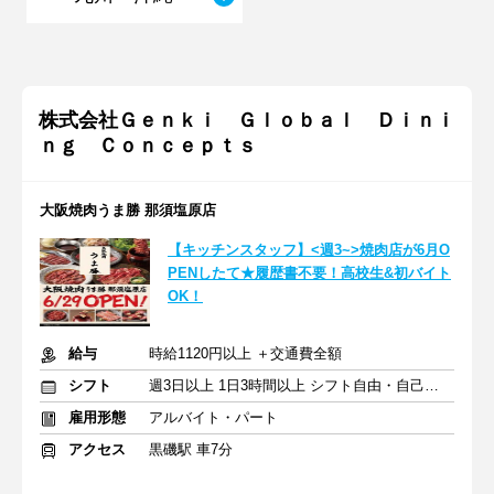
株式会社Ｇｅｎｋｉ Ｇｌｏｂａｌ Ｄｉｎｉ
ｎｇ Ｃｏｎｃｅｐｔｓ
大阪焼肉うま勝 那須塩原店
【キッチンスタッフ】<週3~>焼肉店が6月O
PENしたて★履歴書不要！高校生&初バイト
OK！
給与
時給1120円以上 ＋交通費全額
シフト
週3日以上 1日3時間以上 シフト自由・自己申告
雇用形態
アルバイト・パート
アクセス
黒磯駅 車7分