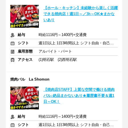
【ホール・キッチン】未経験から楽しく活躍
できる焼肉店！週1日～／3h～OK★まかな
いあり
給与
時給1116円～1400円+交通費
シフト
週1日以上 1日3時間以上 シフト自由・自己申告
雇用形態
アルバイト・パート
アクセス
(1)明石駅 (2)西明石駅
焼肉バル La Shomon
【焼肉店STAFF】上質な空間で働ける焼肉
バル♪絶品まかないあり★履歴書不要＆週1
日～OK！
給与
時給1116円～1400円+交通費
シフト
週1日以上 1日3時間以上 シフト自由・自己申告