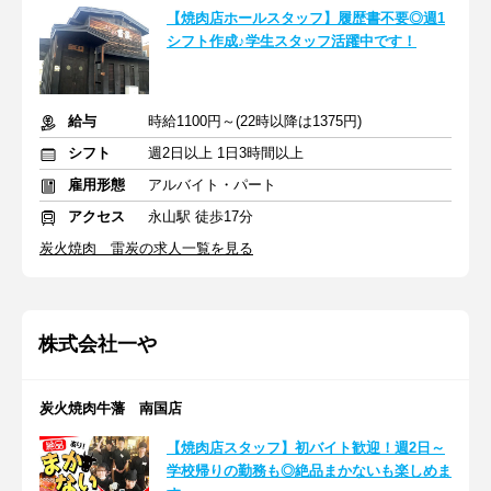
【焼肉店ホールスタッフ】履歴書不要◎週1
シフト作成♪学生スタッフ活躍中です！
給与
時給1100円～(22時以降は1375円)
シフト
週2日以上 1日3時間以上
雇用形態
アルバイト・パート
アクセス
永山駅 徒歩17分
炭火焼肉 雷炭の求人一覧を見る
株式会社一や
炭火焼肉牛藩 南国店
【焼肉店スタッフ】初バイト歓迎！週2日～
学校帰りの勤務も◎絶品まかないも楽しめま