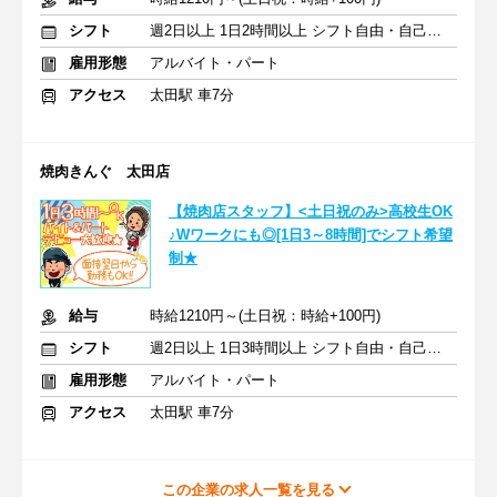
シフト
週2日以上 1日2時間以上 シフト自由・自己申告
雇用形態
アルバイト・パート
アクセス
太田駅 車7分
焼肉きんぐ 太田店
【焼肉店スタッフ】<土日祝のみ>高校生OK
♪Wワークにも◎[1日3～8時間]でシフト希望
制★
給与
時給1210円～(土日祝：時給+100円)
シフト
週2日以上 1日3時間以上 シフト自由・自己申告
雇用形態
アルバイト・パート
アクセス
太田駅 車7分
この企業の求人一覧を見る