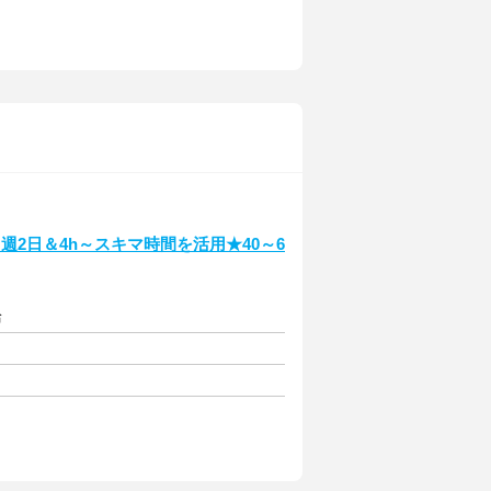
2日＆4h～スキマ時間を活用★40～6
給