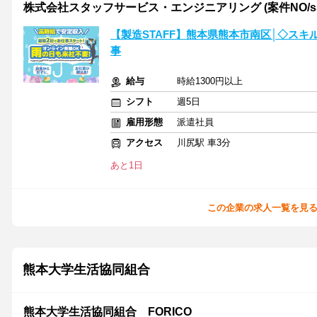
株式会社スタッフサービス・エンジニアリング (案件NO/sse8
【製造STAFF】熊本県熊本市南区│◇ス
事
給与
時給1300円以上
シフト
週5日
雇用形態
派遣社員
アクセス
川尻駅 車3分
あと1日
この企業の求人一覧を見
熊本大学生活協同組合
熊本大学生活協同組合 FORICO