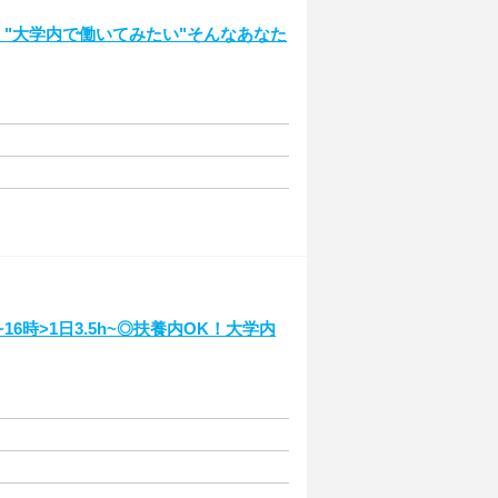
！"大学内で働いてみたい"そんなあなた
6時>1日3.5h~◎扶養内OK！大学内