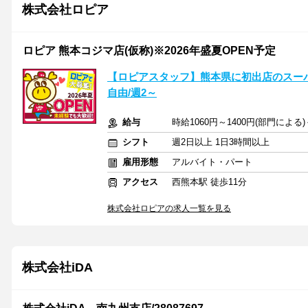
株式会社ロピア
ロピア 熊本コジマ店(仮称)※2026年盛夏OPEN予定
【ロピアスタッフ】熊本県に初出店のスー
自由/週2～
給与
時給1060円～1400円(部門によ
シフト
週2日以上 1日3時間以上
雇用形態
アルバイト・パート
アクセス
西熊本駅 徒歩11分
株式会社ロピアの求人一覧を見る
株式会社iDA