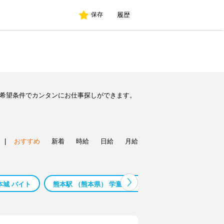
履歴
保存
ど希望条件でカンタンにお仕事探しができます。
|
おすすめ
新着
時給
日給
月給
本城 バイト
熊本駅 （熊本県） 学童 バイト
西熊本駅 （熊本県）