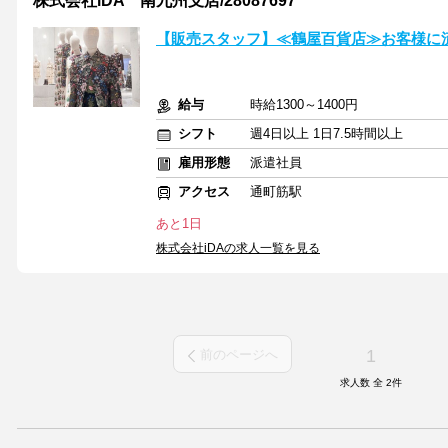
株式会社iDA 南九州支店/28087697
【販売スタッフ】≪鶴屋百貨店≫お客様に
給与
時給1300～1400円
シフト
週4日以上 1日7.5時間以上
雇用形態
派遣社員
アクセス
通町筋駅
あと1日
株式会社iDAの求人一覧を見る
1
前のページへ
求人数 全
2
件