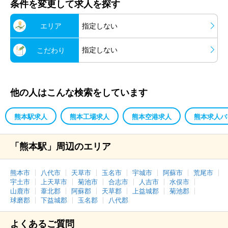
条件を変更して求人を探す
エリア
指定しない
指定しない
こだわり
他の人はこんな検索をしています
熊本駅求人
熊本工場求人
熊本空港求人
熊本求人バ
「熊本駅」周辺のエリア
熊本市
八代市
天草市
玉名市
宇城市
阿蘇市
荒尾市
宇土市
上天草市
菊池市
合志市
人吉市
水俣市
山鹿市
葦北郡
阿蘇郡
天草郡
上益城郡
菊池郡
球磨郡
下益城郡
玉名郡
八代郡
よくあるご質問