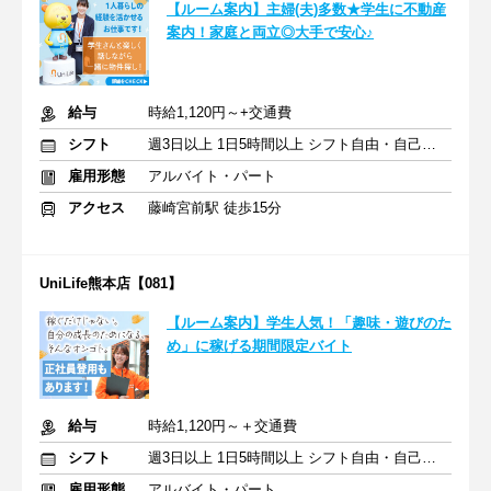
【ルーム案内】主婦(夫)多数★学生に不動産
案内！家庭と両立◎大手で安心♪
給与
時給1,120円～+交通費
シフト
週3日以上 1日5時間以上 シフト自由・自己申告
雇用形態
アルバイト・パート
アクセス
藤崎宮前駅 徒歩15分
UniLife熊本店【081】
【ルーム案内】学生人気！「趣味・遊びのた
め」に稼げる期間限定バイト
給与
時給1,120円～＋交通費
シフト
週3日以上 1日5時間以上 シフト自由・自己申告
雇用形態
アルバイト・パート