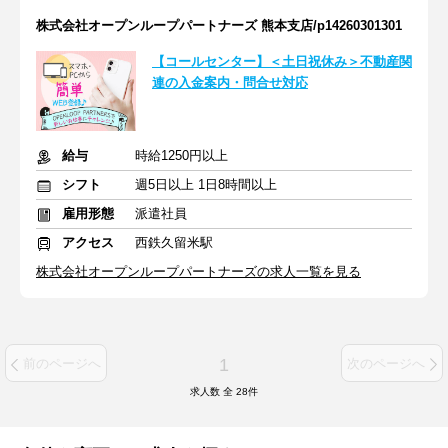
株式会社オープンループパートナーズ 熊本支店/p14260301301
【コールセンター】＜土日祝休み＞不動産関
連の入金案内・問合せ対応
給与
時給1250円以上
シフト
週5日以上 1日8時間以上
雇用形態
派遣社員
アクセス
西鉄久留米駅
株式会社オープンループパートナーズの求人一覧を見る
1
前のページへ
次のページへ
求人数 全
28
件