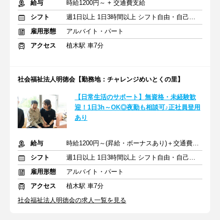
給与
時給1200円～ + 交通費支給
シフト
週1日以上 1日3時間以上 シフト自由・自己申告
雇用形態
アルバイト・パート
アクセス
植木駅 車7分
社会福祉法人明徳会【勤務地：チャレンジめいとくの里】
【日常生活のサポート】無資格・未経験歓
迎！1日3h～OK◎夜勤も相談可♪正社員登用
あり
給与
時給1200円～(昇給・ボーナスあり)＋交通費別途一部支給
シフト
週1日以上 1日3時間以上 シフト自由・自己申告
雇用形態
アルバイト・パート
アクセス
植木駅 車7分
社会福祉法人明徳会の求人一覧を見る