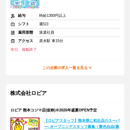
給与
時給1300円以上
シフト
週5日
雇用形態
派遣社員
アクセス
原水駅 車15分
本日、掲載終了
この企業の求人一覧を見る
株式会社ロピア
ロピア 熊本コジマ店(仮称)※2026年盛夏OPEN予定
【ロピアスタッフ】熊本県に初出店のスーパ
ー♪オープニングスタッフ募集！髪色自由/週