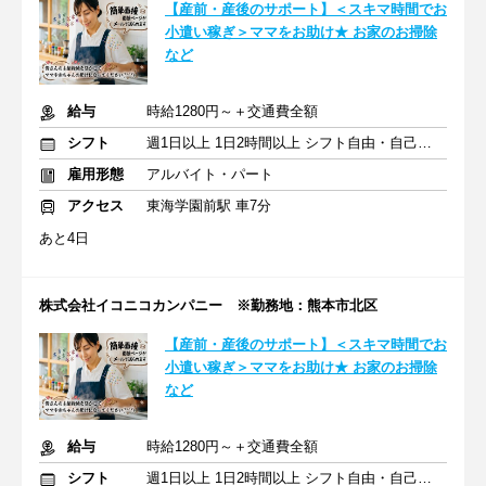
【産前・産後のサポート】＜スキマ時間でお
小遣い稼ぎ＞ママをお助け★ お家のお掃除
など
給与
時給1280円～＋交通費全額
シフト
週1日以上 1日2時間以上 シフト自由・自己申告
雇用形態
アルバイト・パート
アクセス
東海学園前駅 車7分
あと4日
株式会社イコニコカンパニー ※勤務地：熊本市北区
【産前・産後のサポート】＜スキマ時間でお
小遣い稼ぎ＞ママをお助け★ お家のお掃除
など
給与
時給1280円～＋交通費全額
シフト
週1日以上 1日2時間以上 シフト自由・自己申告