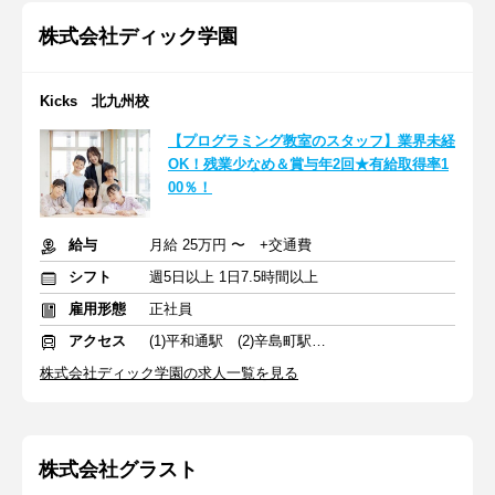
株式会社ディック学園
Kicks 北九州校
【プログラミング教室のスタッフ】業界未経
OK！残業少なめ＆賞与年2回★有給取得率1
00％！
給与
月給 25万円 〜 +交通費
シフト
週5日以上 1日7.5時間以上
雇用形態
正社員
アクセス
(1)平和通駅 (2)辛島町駅 (3)西鉄久留米駅
株式会社ディック学園の求人一覧を見る
株式会社グラスト