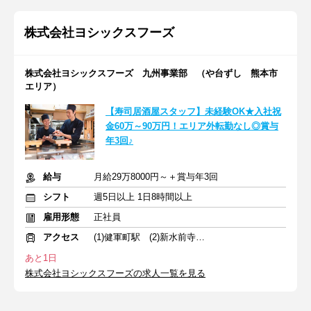
株式会社ヨシックスフーズ
株式会社ヨシックスフーズ 九州事業部 （や台ずし 熊本市
エリア）
【寿司居酒屋スタッフ】未経験OK★入社祝
金60万～90万円！エリア外転勤なし◎賞与
年3回♪
給与
月給29万8000円～＋賞与年3回
シフト
週5日以上 1日8時間以上
雇用形態
正社員
アクセス
(1)健軍町駅 (2)新水前寺駅 (3)辛島町駅
あと1日
株式会社ヨシックスフーズの求人一覧を見る