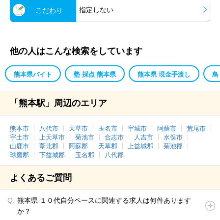
指定しない
こだわり
他の人はこんな検索をしています
熊本県バイト
塾 採点 熊本県
熊本県 現金手渡し
鳥
「熊本駅」周辺のエリア
熊本市
八代市
天草市
玉名市
宇城市
阿蘇市
荒尾市
宇土市
上天草市
菊池市
合志市
人吉市
水俣市
山鹿市
葦北郡
阿蘇郡
天草郡
上益城郡
菊池郡
球磨郡
下益城郡
玉名郡
八代郡
よくあるご質問
熊本県 １０代自分ペースに関連する求人は何件あります
か？