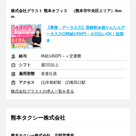
株式会社グラスト 熊本オフィス （熊本市中央区エリア）/km
m
【事務・データ入力】登録制★超かんたんデ
ータ入力◎時給1450円～＆日払いOK！短期
★
給与
時給1450円～＋交通費
シフト
週2日以上
雇用形態
派遣社員
アクセス
(1)辛島町駅 (2)竜田口駅
株式会社グラストの求人一覧を見る
熊本タクシー株式会社
熊本タクシー株式会社 北部営業所