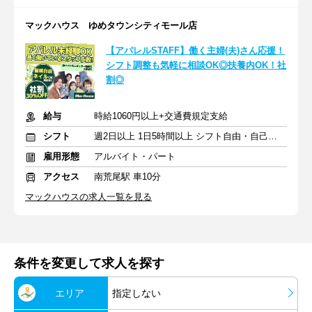
マックハウス ゆめタウンシティモール店
【アパレルSTAFF】働く主婦(夫)さん応援！
シフト調整も気軽に相談OK◎扶養内OK！社
割◎
給与
時給1060円以上+交通費規定支給
シフト
週2日以上 1日5時間以上 シフト自由・自己申告
雇用形態
アルバイト・パート
アクセス
南荒尾駅 車10分
マックハウスの求人一覧を見る
条件を変更して求人を探す
エリア
指定しない