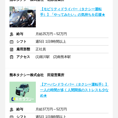
【モビリティドライバー（タクシー運転
手）】「やってみたい」の気持ちを応援★
給与
月給25万円～52万円
シフト
週5日 1日8時間以上
雇用形態
正社員
アクセス
(1)堀川駅 (2)南熊本駅
熊本タクシー株式会社 田迎営業所
【アーバンドライバー（タクシー運転手）】
一人の時間が多く人間関係のストレスも少な
め★
給与
月給37万円～52万円
シフト
週5日 1日8時間以上