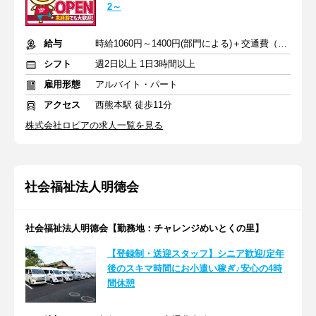
2～
給与
時給1060円～1400円(部門による)＋交通費（社内規定）
シフト
週2日以上 1日3時間以上
雇用形態
アルバイト・パート
アクセス
西熊本駅 徒歩11分
株式会社ロピアの求人一覧を見る
社会福祉法人明徳会
社会福祉法人明徳会【勤務地：チャレンジめいとくの里】
【登録制・送迎スタッフ】シニア歓迎/定年
後のスキマ時間にお小遣い稼ぎ♪安心の4時
間休憩