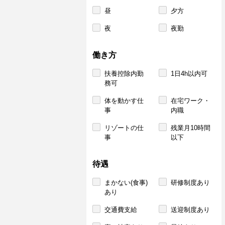
昼
夕方
夜
夜勤
働き方
扶養控除内勤
1日4h以内可
務可
体を動かす仕
在宅ワーク・
事
内職
リゾートの仕
残業月10時間
事
以下
待遇
まかない(食事)
研修制度あり
あり
交通費支給
送迎制度あり