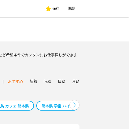
履歴
保存
など希望条件でカンタンにお仕事探しができま
|
おすすめ
新着
時給
日給
月給
鳥 カフェ 熊本県
熊本県 学童 バイト
熊本県 ６０代活躍中