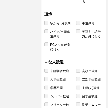
る
環境
駅から5分以内
車通勤可
バイク/自転車
英語力・語学
通勤可
力が身に付く
PCスキルが身
に付く
～な人歓迎
未経験者歓迎
高校生歓迎
大学生歓迎
二部学生歓迎
学歴不問
主婦(夫)歓迎
シルバー歓迎
留学生歓迎
フリーター歓
副業・Ｗワー