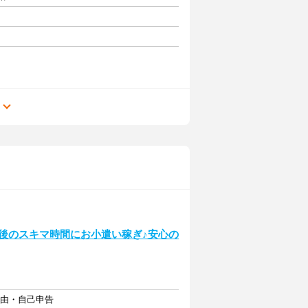
る
】
後のスキマ時間にお小遣い稼ぎ♪安心の
自由・自己申告