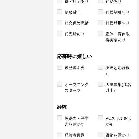
寮・社宅あり
昇給あり
制服貸与
社員割引あり
社会保険完備
社員登用あり
託児所あり
産休・育休取
得実績あり
応募時に嬉しい
履歴書不要
友達と応募歓
迎
オープニング
大量募集(10名
スタッフ
以上)
経験
英語力・語学
PCスキルを活
力を活かす
かす
経験者優遇
資格を活かせ