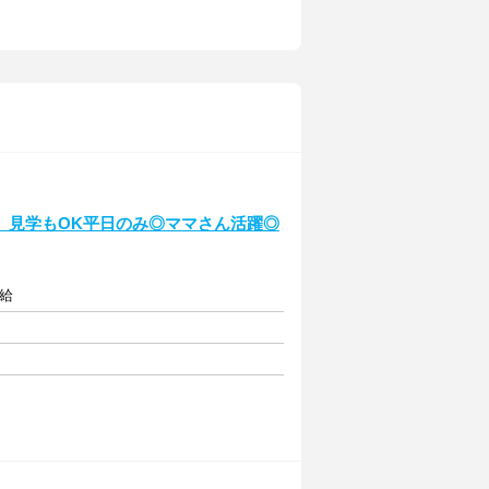
】見学もOK平日のみ◎ママさん活躍◎
支給