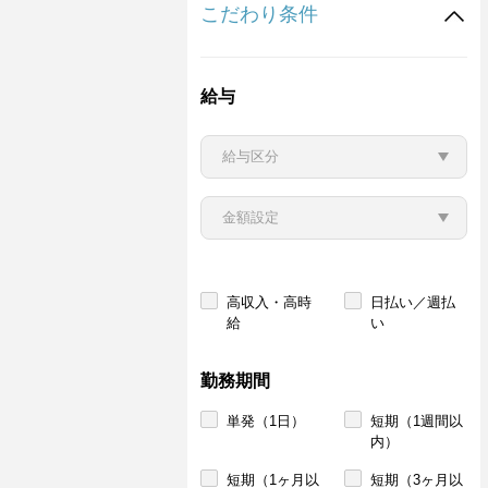
こだわり条件
給与
高収入・高時
日払い／週払
給
い
勤務期間
単発（1日）
短期（1週間以
内）
短期（1ヶ月以
短期（3ヶ月以