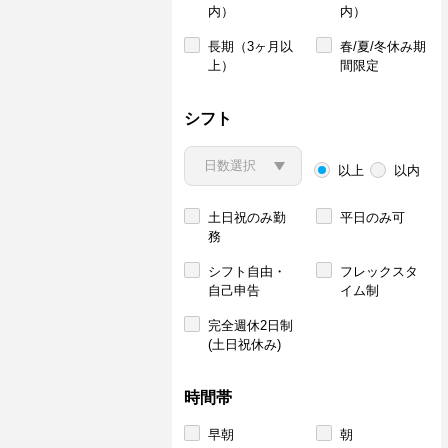
内）
内）
長期（3ヶ月以
春/夏/冬休み期
上）
間限定
シフト
以上
以内
土日祝のみ勤
平日のみ可
務
シフト自由・
フレックスタ
自己申告
イム制
完全週休2日制
(土日祝休み)
時間帯
早朝
朝