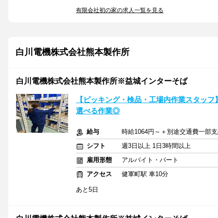
有限会社初の家の求人一覧を見る
白川電機株式会社熊本製作所
白川電機株式会社熊本製作所※益城インターそば
【ピッキング・検品・工場内作業スタッフ
選べる作業◎
給与
時給1064円～＋別途交通費一部
シフト
週3日以上 1日3時間以上
雇用形態
アルバイト・パート
アクセス
健軍町駅 車10分
あと5日