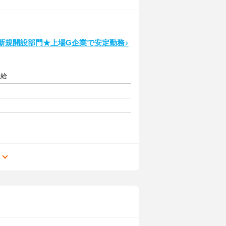
に新規開設部門★上場G企業で安定勤務♪
支給
る