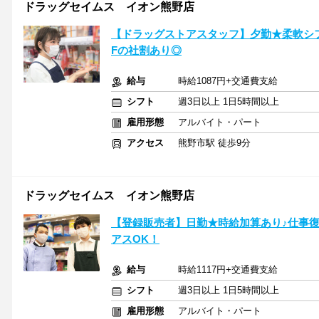
ドラッグセイムス イオン熊野店
【ドラッグストアスタッフ】夕勤★柔軟シフ
Fの社割あり◎
給与
時給1087円+交通費支給
シフト
週3日以上 1日5時間以上
雇用形態
アルバイト・パート
アクセス
熊野市駅 徒歩9分
ドラッグセイムス イオン熊野店
【登録販売者】日勤★時給加算あり♪仕事復
アスOK！
給与
時給1117円+交通費支給
シフト
週3日以上 1日5時間以上
雇用形態
アルバイト・パート