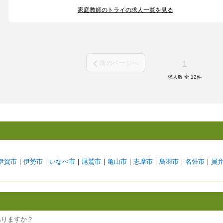
家庭教師のトライの求人一覧を見る
1
前のページへ
求人数 全
12
件
伊賀市
｜
伊勢市
｜
いなべ市
｜
尾鷲市
｜
亀山市
｜
志摩市
｜
鳥羽市
｜
名張市
｜
員
ありますか？