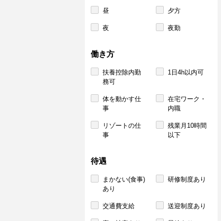
昼
夕方
夜
夜勤
働き方
扶養控除内勤
1日4h以内可
務可
体を動かす仕
在宅ワーク・
事
内職
リゾートの仕
残業月10時間
事
以下
待遇
まかない(食事)
研修制度あり
あり
交通費支給
送迎制度あり