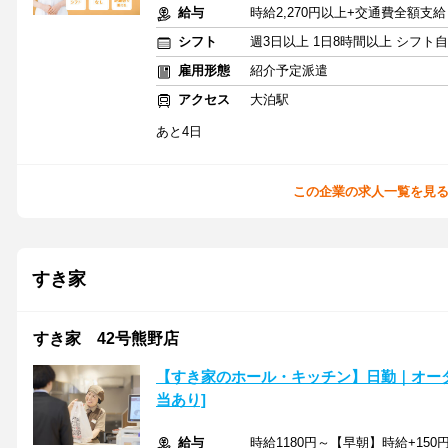
給与
時給2,270円以上+交通費全額支給
シフト
週3日以上 1日8時間以上 シフト
雇用形態
紹介予定派遣
アクセス
大泊駅
あと4日
この企業の求人一覧を見
すき家
すき家 42号熊野店
【すき家のホール・キッチン】日勤｜オー
当あり]
給与
時給1180円～【早朝】時給+150