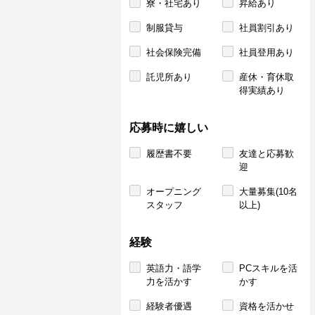
寮・社宅あり
昇給あり
制服貸与
社員割引あり
社会保険完備
社員登用あり
託児所あり
産休・育休取
得実績あり
応募時に嬉しい
履歴書不要
友達と応募歓
迎
オープニング
大量募集(10名
スタッフ
以上)
経験
英語力・語学
PCスキルを活
力を活かす
かす
経験者優遇
資格を活かせ