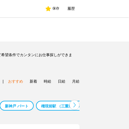
履歴
保存
ど希望条件でカンタンにお仕事探しができま
|
おすすめ
新着
時給
日給
月給
新神戸 パート
権現前駅 （三重県） 保育補助 バイト
スマホ