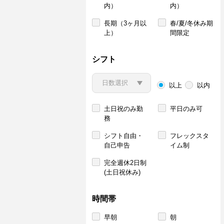
内）
内）
長期（3ヶ月以
春/夏/冬休み期
上）
間限定
シフト
以上
以内
土日祝のみ勤
平日のみ可
務
シフト自由・
フレックスタ
自己申告
イム制
完全週休2日制
(土日祝休み)
時間帯
早朝
朝