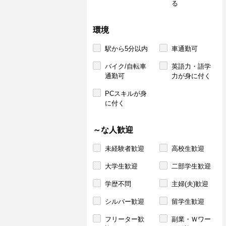
る
環境
駅から5分以内
車通勤可
バイク/自転車
英語力・語学
通勤可
力が身に付く
PCスキルが身
に付く
～な人歓迎
未経験者歓迎
高校生歓迎
大学生歓迎
二部学生歓迎
学歴不問
主婦(夫)歓迎
シルバー歓迎
留学生歓迎
フリーター歓
副業・Ｗワー