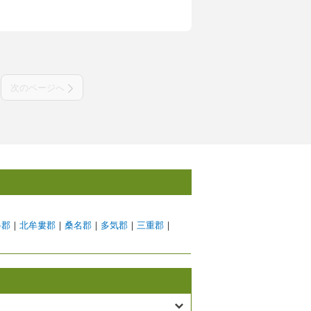
次のページへ
弁郡
｜
北牟婁郡
｜
桑名郡
｜
多気郡
｜
三重郡
｜