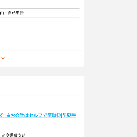
自由・自己申告
る
ダー&お会計はセルフで簡単◎[早朝手
円 ※交通費支給