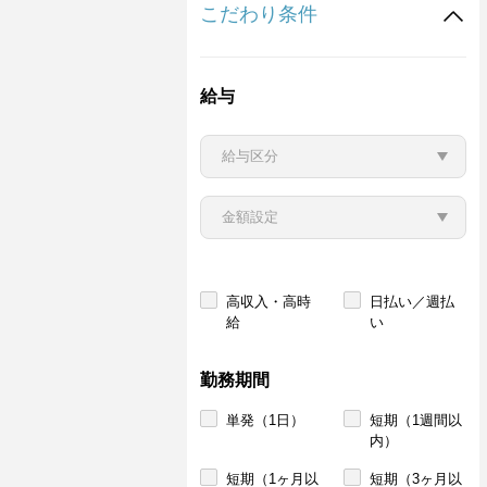
こだわり条件
給与
高収入・高時
日払い／週払
給
い
勤務期間
単発（1日）
短期（1週間以
内）
短期（1ヶ月以
短期（3ヶ月以