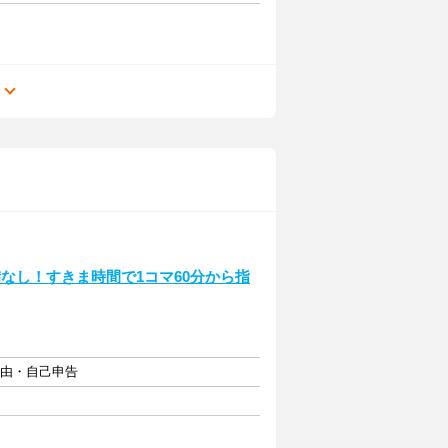
る
なし！すきま時間で1コマ60分から指
自由・自己申告