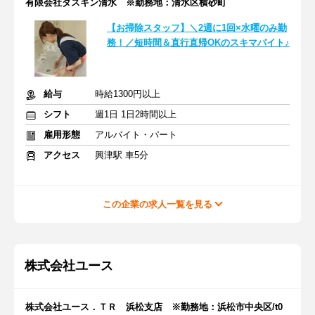
有限会社ダスキン清水 ※勤務地：清水区横砂町
【お掃除スタッフ】＼2週に1回×水曜のみ勤
務！／短時間＆直行直帰OKのスキマバイト♪
給与
時給1300円以上
シフト
週1日 1日2時間以上
雇用形態
アルバイト・パート
アクセス
興津駅 車5分
この企業の求人一覧を見る
株式会社ユース
株式会社ユース．ＴＲ 浜松支店 ※勤務地：浜松市中央区/t0