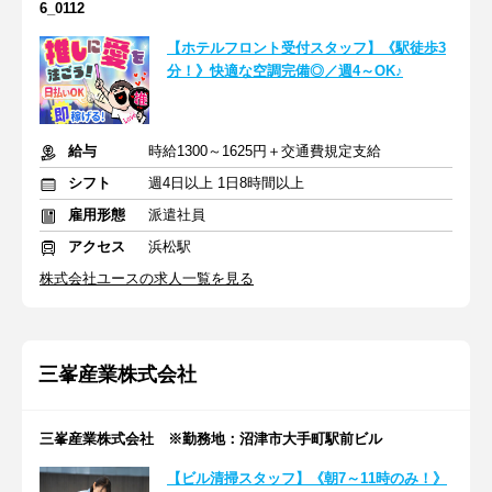
6_0112
【ホテルフロント受付スタッフ】《駅徒歩3
分！》快適な空調完備◎／週4～OK♪
給与
時給1300～1625円＋交通費規定支給
シフト
週4日以上 1日8時間以上
雇用形態
派遣社員
アクセス
浜松駅
株式会社ユースの求人一覧を見る
三峯産業株式会社
三峯産業株式会社 ※勤務地：沼津市大手町駅前ビル
【ビル清掃スタッフ】《朝7～11時のみ！》