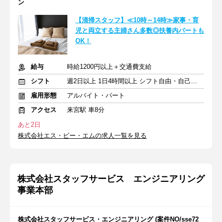
ン
【清掃スタッフ】≪10時～14時≫家事・育
児と両立する主婦さん多数◎扶養内パートも
OK！
給与
時給1200円以上＋交通費支給
シフト
週2日以上 1日4時間以上 シフト自由・自己申告
雇用形態
アルバイト・パート
アクセス
来宮駅 車8分
あと2日
株式会社エス・ビー・エムの求人一覧を見る
株式会社スタッフサービス エンジニアリング
事業本部
株式会社スタッフサービス・エンジニアリング (案件NO/sse72