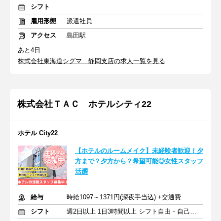
シフト
雇用形態
派遣社員
アクセス
島田駅
あと4日
株式会社東海道シグマ 静岡支店の求人一覧を見る
株式会社ＴＡＣ ホテルシティ22
ホテル City22
【ホテルのルームメイク】未経験者歓迎！夕
方まで？夕方から？希望可能◎女性スタッフ
活躍
給与
時給1097～1371円(深夜手当込) +交通費
シフト
週2日以上 1日3時間以上 シフト自由・自己申告