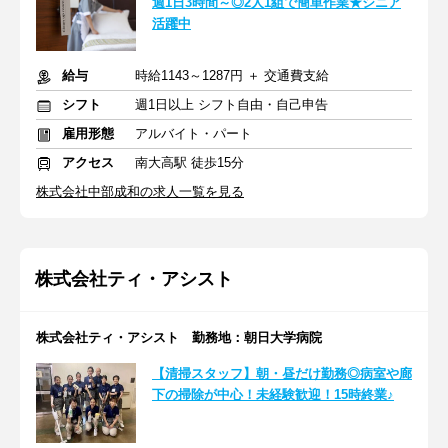
週1日3時間～◎2人1組で簡単作業★シニア
活躍中
給与
時給1143～1287円 ＋ 交通費支給
シフト
週1日以上 シフト自由・自己申告
雇用形態
アルバイト・パート
アクセス
南大高駅 徒歩15分
株式会社中部成和の求人一覧を見る
株式会社ティ・アシスト
株式会社ティ・アシスト 勤務地：朝日大学病院
【清掃スタッフ】朝・昼だけ勤務◎病室や廊
下の掃除が中心！未経験歓迎！15時終業♪