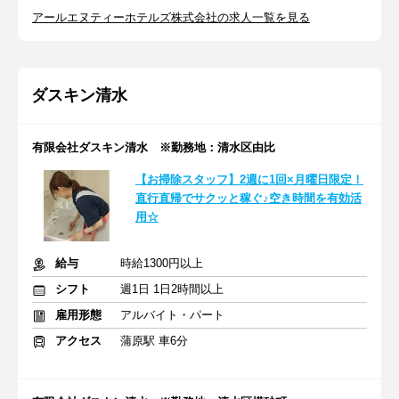
アールエヌティーホテルズ株式会社の求人一覧を見る
ダスキン清水
有限会社ダスキン清水 ※勤務地：清水区由比
【お掃除スタッフ】2週に1回×月曜日限定！
直行直帰でサクッと稼ぐ♪空き時間を有効活
用☆
給与
時給1300円以上
シフト
週1日 1日2時間以上
雇用形態
アルバイト・パート
アクセス
蒲原駅 車6分