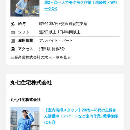
週2～◎一人でモクモク作業！未経験・Wワ
ークOK
給与
時給1097円+交通費規定支給
シフト
週2日以上 1日4時間以上
雇用形態
アルバイト・パート
アクセス
沼津駅 徒歩3分
三峯産業株式会社の求人一覧を見る
丸七住宅株式会社
丸七住宅株式会社
【室内清掃スタッフ】20代～40代の主婦さ
ん活躍中！アパートなど室内作業♪職場復帰
にも◎