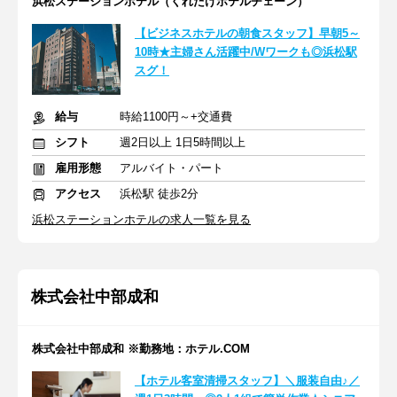
浜松ステーションホテル（くれたけホテルチェーン）
【ビジネスホテルの朝食スタッフ】早朝5～
10時★主婦さん活躍中/Wワークも◎浜松駅
スグ！
給与
時給1100円～+交通費
シフト
週2日以上 1日5時間以上
雇用形態
アルバイト・パート
アクセス
浜松駅 徒歩2分
浜松ステーションホテルの求人一覧を見る
株式会社中部成和
株式会社中部成和 ※勤務地：ホテル.COM
【ホテル客室清掃スタッフ】＼服装自由♪／