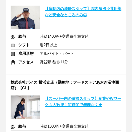
【病院内の清掃スタッフ】院内清掃⇒共用部
など安全なところのみ◎
給与
時給1400円+交通費全額支給
シフト
週2日以上
雇用形態
アルバイト・パート
アクセス
野並駅 徒歩11分
株式会社ボイス 横浜支店（勤務地：フードストアあおき沼津西
店）【CL】
【スーパー内の清掃スタッフ】副業やWワー
クも大歓迎！短時間で無理なく★
給与
時給1300円+交通費全額支給