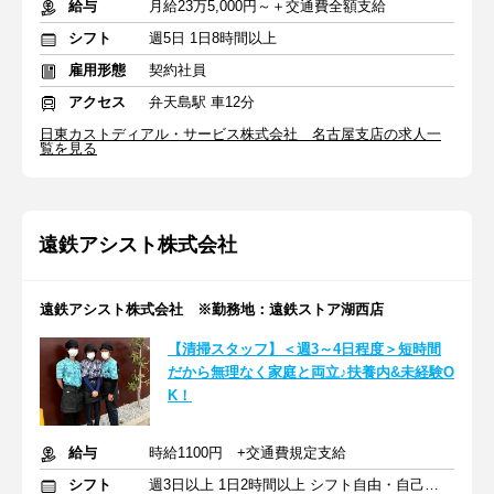
給与
月給23万5,000円～＋交通費全額支給
シフト
週5日 1日8時間以上
雇用形態
契約社員
アクセス
弁天島駅 車12分
日東カストディアル・サービス株式会社 名古屋支店の求人一
覧を見る
遠鉄アシスト株式会社
遠鉄アシスト株式会社 ※勤務地：遠鉄ストア湖西店
【清掃スタッフ】＜週3～4日程度＞短時間
だから無理なく家庭と両立♪扶養内&未経験O
K！
給与
時給1100円 +交通費規定支給
シフト
週3日以上 1日2時間以上 シフト自由・自己申告