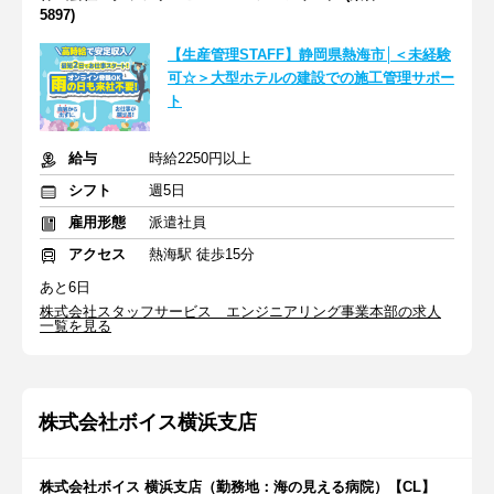
5897)
【生産管理STAFF】静岡県熱海市│＜未経験
可☆＞大型ホテルの建設での施工管理サポー
ト
給与
時給2250円以上
シフト
週5日
雇用形態
派遣社員
アクセス
熱海駅 徒歩15分
あと6日
株式会社スタッフサービス エンジニアリング事業本部の求人
一覧を見る
株式会社ボイス横浜支店
株式会社ボイス 横浜支店（勤務地：海の見える病院）【CL】