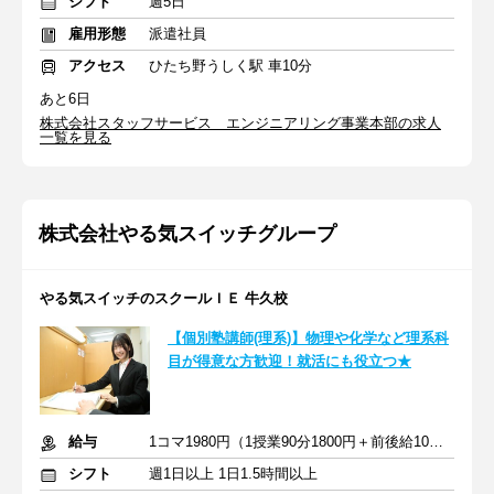
シフト
週5日
雇用形態
派遣社員
アクセス
ひたち野うしく駅 車10分
あと6日
株式会社スタッフサービス エンジニアリング事業本部の求人
一覧を見る
株式会社やる気スイッチグループ
やる気スイッチのスクールＩＥ 牛久校
【個別塾講師(理系)】物理や化学など理系科
目が得意な方歓迎！就活にも役立つ★
給与
1コマ1980円（1授業90分1800円＋前後給10分180円）
シフト
週1日以上 1日1.5時間以上