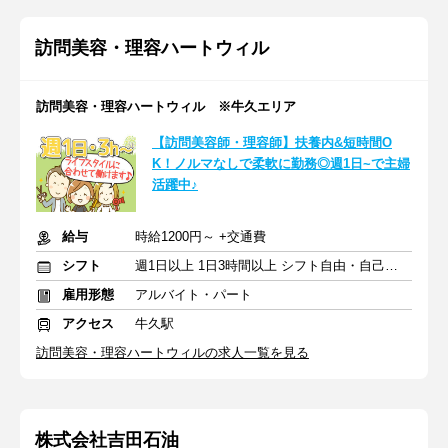
訪問美容・理容ハートウィル
訪問美容・理容ハートウィル ※牛久エリア
【訪問美容師・理容師】扶養内&短時間O
K！ノルマなしで柔軟に勤務◎週1日~で主婦
活躍中♪
給与
時給1200円～ +交通費
シフト
週1日以上 1日3時間以上 シフト自由・自己申告
雇用形態
アルバイト・パート
アクセス
牛久駅
訪問美容・理容ハートウィルの求人一覧を見る
株式会社吉田石油