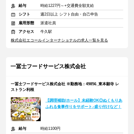
給与
時給1227円～+交通費全額支給
シフト
週2日以上 シフト自由・自己申告
雇用形態
派遣社員
アクセス
牛久駅
株式会社エコールインターナショナルの求人一覧を見る
一冨士フードサービス株式会社
一冨士フードサービス株式会社 ※勤務地：49856_東本願寺 レ
ストラン利根
【調理補助/ホール】未経験OK◎ぬくもりあ
ふれる食事作りをサポート♪盛り付けなど！
給与
時給1100円