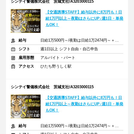
シンテイ警備株式会社 茨城支社/A3203000115
【交通誘導STAFF】給与以外に8万円も！日
給1万円以上～夜勤はさらにUP♪週1日・単発
もOK！
給与
日給1万500円～/夜勤は日給1万2474円～＋交通費※各種手当含む
シフト
週1日以上 シフト自由・自己申告
雇用形態
アルバイト・パート
アクセス
ひたち野うしく駅
シンテイ警備株式会社 茨城支社/A3203000115
【交通誘導STAFF】給与以外に8万円も！日
給1万円以上～夜勤はさらにUP♪週1日・単発
もOK！
給与
日給1万500円～/夜勤は日給1万2474円～＋交通費※各種手当含む