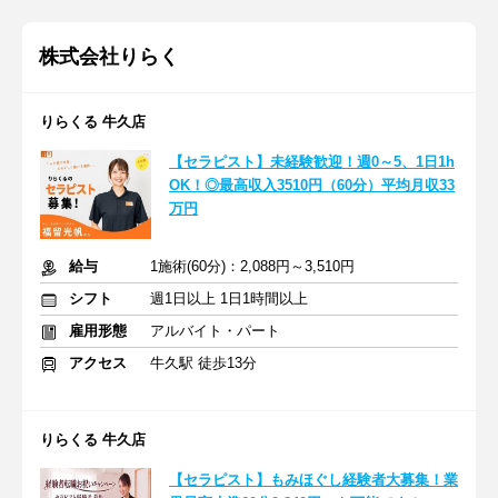
株式会社りらく
りらくる 牛久店
【セラピスト】未経験歓迎！週0～5、1日1h
OK！◎最高収入3510円（60分）平均月収33
万円
給与
1施術(60分)：2,088円～3,510円
シフト
週1日以上 1日1時間以上
雇用形態
アルバイト・パート
アクセス
牛久駅 徒歩13分
りらくる 牛久店
【セラピスト】もみほぐし経験者大募集！業