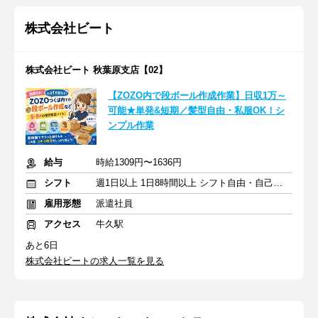
株式会社ビート
株式会社ビート 秋葉原支店【02】
【ZOZO内で段ボール作成作業】日収1万～
可能★単発&短期／髪型自由・私服OK！シ
ンプル作業
給与
時給1309円〜1636円
シフト
週1日以上 1日8時間以上 シフト自由・自己申告
雇用形態
派遣社員
アクセス
牛久駅
あと6日
株式会社ビートの求人一覧を見る