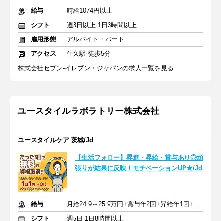
給与
時給1074円以上
シフト
週3日以上 1日3時間以上
雇用形態
アルバイト・パート
アクセス
牛久駅 徒歩5分
株式会社セブン-イレブン・ジャパンの求人一覧を見る
ユースタイルラボラトリー株式会社
ユースタイルケア 茨城/Jd
【生活フォロー】昇進・昇給・賞与あり◎頑
張りが結果に反映！モチベーションUP★/Jd
給与
月給24.9～25.9万円+賞与年2回+昇給年1回+交通費全額
シフト
週5日 1日8時間以上