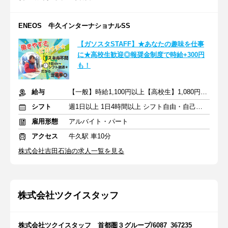
ENEOS 牛久インターナショナルSS
【ガソスタSTAFF】★あなたの趣味を仕事
に★高校生歓迎◎報奨金制度で時給+300円
も！
給与
【一般】時給1,100円以上【高校生】1,080円以上＋交通費
シフト
週1日以上 1日4時間以上 シフト自由・自己申告
雇用形態
アルバイト・パート
アクセス
牛久駅 車10分
株式会社吉田石油の求人一覧を見る
株式会社ツクイスタッフ
株式会社ツクイスタッフ 首都圏３グループ/6087_367235