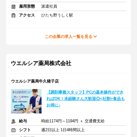
雇用形態
派遣社員
アクセス
ひたち野うしく駅
この企業の求人一覧を見る
ウエルシア薬局株式会社
ウエルシア薬局牛久猪子店
【調剤事務スタッフ】PCの基本操作ができ
ればOK！未経験さん大歓迎◎<社割>食品も
お得に♪
給与
時給1174円～1194円 ＋ 交通費支給
シフト
週2日以上 1日4時間以上