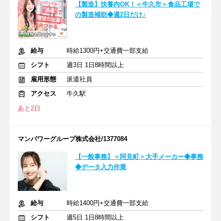
【製造】扶養内OK！＜牛久市＞食品工場で
の製造補助◆週2日だけ♪
給与
時給1300円+交通費一部支給
シフト
週3日 1日8時間以上
雇用形態
派遣社員
アクセス
牛久駅
あと2日
マンパワーグループ株式会社/1377084
【一般事務】＜阿見町＞大手メーカー◆事務
◆データ入力作業
給与
時給1400円+交通費一部支給
シフト
週5日 1日8時間以上