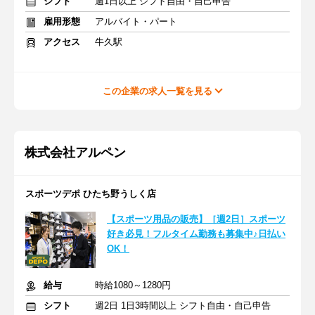
シフト
週1日以上 シフト自由・自己申告
雇用形態
アルバイト・パート
アクセス
牛久駅
この企業の求人一覧を見る
株式会社アルペン
スポーツデポ ひたち野うしく店
【スポーツ用品の販売】［週2日］スポーツ
好き必見！フルタイム勤務も募集中♪日払い
OK！
給与
時給1080～1280円
シフト
週2日 1日3時間以上 シフト自由・自己申告