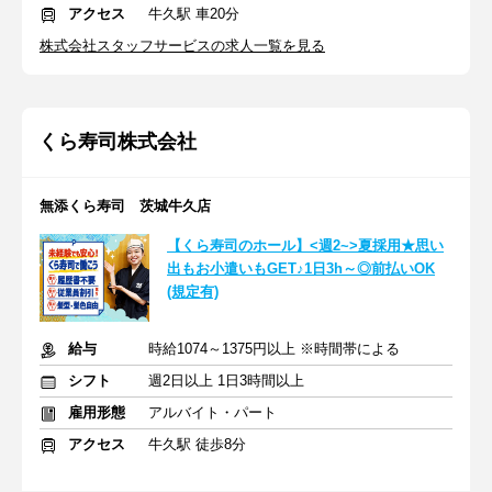
アクセス
牛久駅 車20分
株式会社スタッフサービスの求人一覧を見る
くら寿司株式会社
無添くら寿司 茨城牛久店
【くら寿司のホール】<週2~>夏採用★思い
出もお小遣いもGET♪1日3h～◎前払いOK
(規定有)
給与
時給1074～1375円以上 ※時間帯による
シフト
週2日以上 1日3時間以上
雇用形態
アルバイト・パート
アクセス
牛久駅 徒歩8分