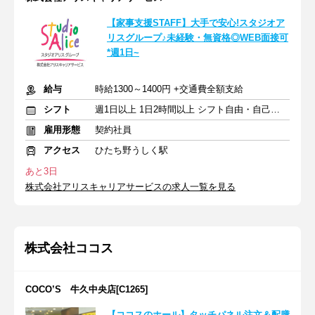
【家事支援STAFF】大手で安心!スタジオア
リスグループ♪未経験・無資格◎WEB面接可
*週1日~
給与
時給1300～1400円 +交通費全額支給
シフト
週1日以上 1日2時間以上 シフト自由・自己申告
雇用形態
契約社員
アクセス
ひたち野うしく駅
あと3日
株式会社アリスキャリアサービスの求人一覧を見る
株式会社ココス
COCO’S 牛久中央店[C1265]
【ココスのホール】タッチパネル注文＆配膳