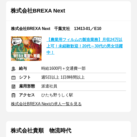
株式会社BREXA Next
株式会社BREXA Next 千葉支社 13413-01／E10
【農業用フィルムの製造業務】月収24万以
上可！未経験歓迎！20代～30代の男女活躍
中！
給与
時給1600円＋交通費一部
シフト
週5日以上 1日8時間以上
雇用形態
派遣社員
アクセス
ひたち野うしく駅
株式会社BREXA Nextの求人一覧を見る
株式会社貴順 物流時代