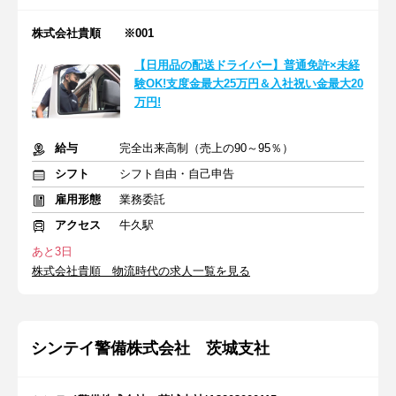
株式会社貴順 ※001
【日用品の配送ドライバー】普通免許×未経
験OK!支度金最大25万円＆入社祝い金最大20
万円!
給与
完全出来高制（売上の90～95％）
シフト
シフト自由・自己申告
雇用形態
業務委託
アクセス
牛久駅
あと3日
株式会社貴順 物流時代の求人一覧を見る
シンテイ警備株式会社 茨城支社