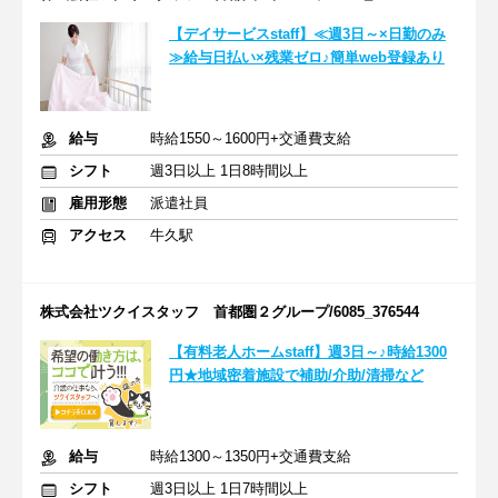
【デイサービスstaff】≪週3日～×日勤のみ
≫給与日払い×残業ゼロ♪簡単web登録あり
給与
時給1550～1600円+交通費支給
シフト
週3日以上 1日8時間以上
雇用形態
派遣社員
アクセス
牛久駅
株式会社ツクイスタッフ 首都圏２グループ/6085_376544
【有料老人ホームstaff】週3日～♪時給1300
円★地域密着施設で補助/介助/清掃など
給与
時給1300～1350円+交通費支給
シフト
週3日以上 1日7時間以上