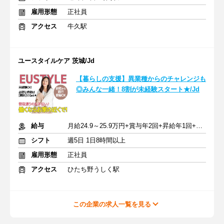
雇用形態
正社員
アクセス
牛久駅
ユースタイルケア 茨城/Jd
【暮らしの支援】異業種からのチャレンジも
◎みんな一緒！8割が未経験スタート★/Jd
給与
月給24.9～25.9万円+賞与年2回+昇給年1回+交通費全額
シフト
週5日 1日8時間以上
雇用形態
正社員
アクセス
ひたち野うしく駅
この企業の求人一覧を見る