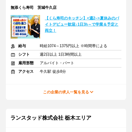
無添くら寿司 茨城牛久店
【くら寿司のキッチン】<週2~>夏休みのバ
イトデビュー歓迎♪1日3h～で学業＆予定と
両立！
給与
時給1074～1375円以上 ※時間帯による
シフト
週2日以上 1日3時間以上
雇用形態
アルバイト・パート
アクセス
牛久駅 徒歩8分
この企業の求人一覧を見る
ランスタッド株式会社 栃木エリア