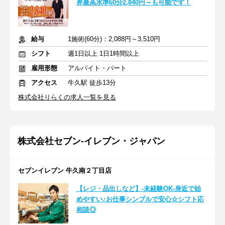
界最高水準60分2,840円～も可能です！
給与
1施術(60分)：2,088円～3,510円
シフト
週1日以上 1日1時間以上
雇用形態
アルバイト・パート
アクセス
牛久駅 徒歩13分
株式会社りらくの求人一覧を見る
株式会社セブン-イレブン・ジャパン
セブンイレブン 牛久南２丁目店
【レジ・品出しなど】-未経験OK-身近で始
めやすい♪お仕事シンプルで安心☆シフト応
相談◎