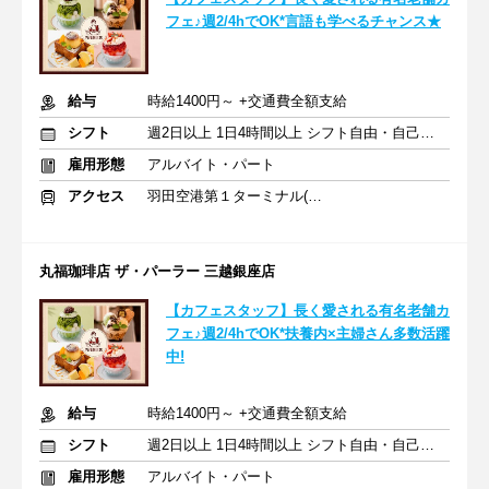
フェ♪週2/4hでOK*言語も学べるチャンス★
給与
時給1400円～ +交通費全額支給
シフト
週2日以上 1日4時間以上 シフト自由・自己申告
雇用形態
アルバイト・パート
アクセス
羽田空港第１ターミナル(東京モノレール・ＪＡＬ利用)駅 徒歩3分
丸福珈琲店 ザ・パーラー 三越銀座店
【カフェスタッフ】長く愛される有名老舗カ
フェ♪週2/4hでOK*扶養内×主婦さん多数活躍
中!
給与
時給1400円～ +交通費全額支給
シフト
週2日以上 1日4時間以上 シフト自由・自己申告
雇用形態
アルバイト・パート