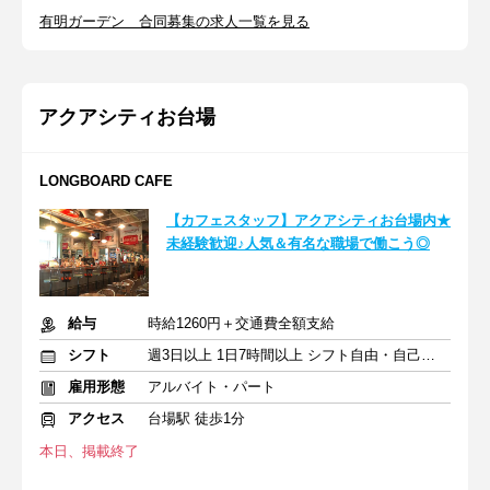
有明ガーデン 合同募集の求人一覧を見る
アクアシティお台場
LONGBOARD CAFE
【カフェスタッフ】アクアシティお台場内★
未経験歓迎♪人気＆有名な職場で働こう◎
給与
時給1260円＋交通費全額支給
シフト
週3日以上 1日7時間以上 シフト自由・自己申告
雇用形態
アルバイト・パート
アクセス
台場駅 徒歩1分
本日、掲載終了