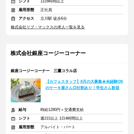
シフト
1日8時間以上
雇用形態
正社員
アクセス
立川駅 徒歩6分
株式会社リブ・マックスの求人一覧を見る
株式会社銀座コージーコーナー
銀座コージーコーナー 三鷹コラル店
【カフェスタッフ】8月の大募集★未経験OK
のケーキ屋さん◎社割あり！学生さん歓迎
給与
時給1280円＋交通費支給
シフト
週2日以上 1日4時間以上
雇用形態
アルバイト・パート