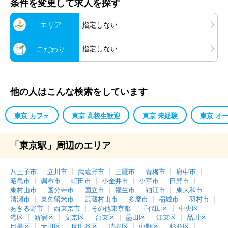
条件を変更して求人を探す
エリア
指定しない
指定しない
こだわり
他の人はこんな検索をしています
東京 カフェ
東京 高校生歓迎
東京 未経験
東京 オ
「東京駅」周辺のエリア
八王子市
立川市
武蔵野市
三鷹市
青梅市
府中市
昭島市
調布市
町田市
小金井市
小平市
日野市
東村山市
国分寺市
国立市
福生市
狛江市
東大和市
清瀬市
東久留米市
武蔵村山市
多摩市
稲城市
羽村市
あきる野市
西東京市
その他東京都
千代田区
中央区
港区
新宿区
文京区
台東区
墨田区
江東区
品川区
目黒区
大田区
世田谷区
渋谷区
中野区
杉並区