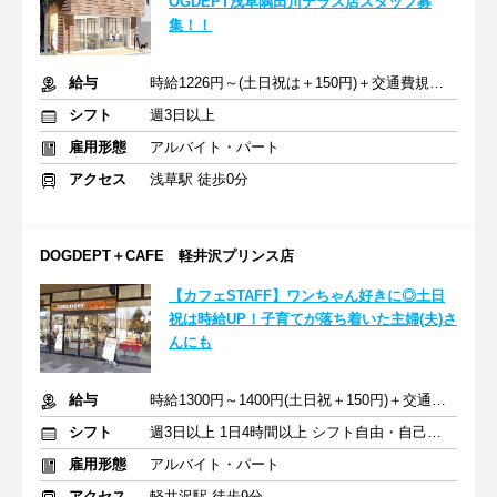
OGDEPT浅草隅田川テラス店スタッフ募
集！！
給与
時給1226円～(土日祝は＋150円)＋交通費規定支給（上限あり）
シフト
週3日以上
雇用形態
アルバイト・パート
アクセス
浅草駅 徒歩0分
DOGDEPT＋CAFE 軽井沢プリンス店
【カフェSTAFF】ワンちゃん好きに◎土日
祝は時給UP！子育てが落ち着いた主婦(夫)さ
んにも
給与
時給1300円～1400円(土日祝＋150円)＋交通費支給（上限あり）
シフト
週3日以上 1日4時間以上 シフト自由・自己申告
雇用形態
アルバイト・パート
アクセス
軽井沢駅 徒歩9分