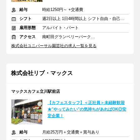
給与
時給1250円～ +交通費
シフト
週2日以上 1日4時間以上 シフト自由・自己申告
雇用形態
アルバイト・パート
アクセス
南町田グランベリーパーク駅 徒歩7分
株式会社ユニバーサル園芸社の求人一覧を見る
株式会社リブ・マックス
マックスカフェ立川駅前店
【カフェスタッフ】＜正社員＞未経験歓迎
★"やってみたい"の気持ちがあればOK◎安
定企業！
給与
月給25万円＋交通費＋賞与あり