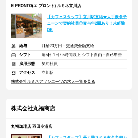
E PRONTO(エ プロント) ルミネ立川店
【カフェスタッフ】立川駅直結★大手飲食チ
ェーンで契約社員◎賞与年2回あり！未経験
OK
給与
月給20万円＋交通費全額支給
シフト
週5日 1日7.5時間以上 シフト自由・自己申告
雇用形態
契約社員
アクセス
立川駅
株式会社ルミネアソシエーツの求人一覧を見る
株式会社丸福商店
丸福珈琲店 羽田空港店
【カフェスタッフ】長く愛される有名老舗カ