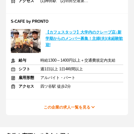
アクセス
(1)神田駅 (2)羽田空港第３ターミナル(東京モノレール)駅
S-CAFE by PRONTO
【カフェスタッフ】大学内のクレープ店♪新
学期からのメンバー募集！主婦(夫)/未経験歓
迎!
給与
時給1300～1400円以上＋交通費規定内支給
シフト
週1日以上 1日4時間以上
雇用形態
アルバイト・パート
アクセス
四ツ谷駅 徒歩2分
この企業の求人一覧を見る