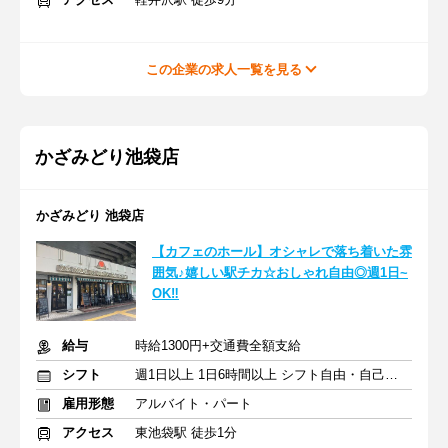
この企業の求人一覧を見る
かざみどり池袋店
かざみどり 池袋店
【カフェのホール】オシャレで落ち着いた雰
囲気♪嬉しい駅チカ☆おしゃれ自由◎週1日~
OK‼
給与
時給1300円+交通費全額支給
シフト
週1日以上 1日6時間以上 シフト自由・自己申告
雇用形態
アルバイト・パート
アクセス
東池袋駅 徒歩1分