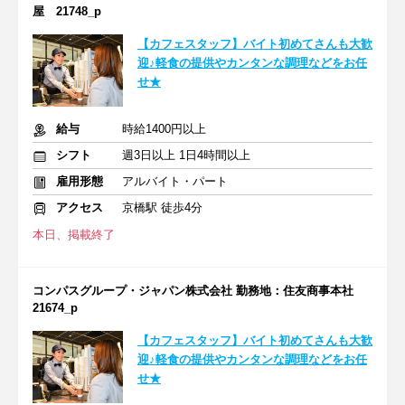
屋 21748_p
【カフェスタッフ】バイト初めてさんも大歓
迎♪軽食の提供やカンタンな調理などをお任
せ★
給与
時給1400円以上
シフト
週3日以上 1日4時間以上
雇用形態
アルバイト・パート
アクセス
京橋駅 徒歩4分
本日、掲載終了
コンパスグループ・ジャパン株式会社 勤務地：住友商事本社
21674_p
【カフェスタッフ】バイト初めてさんも大歓
迎♪軽食の提供やカンタンな調理などをお任
せ★