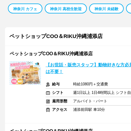
神奈川 カフェ
神奈川 高校生歓迎
神奈川 未経験
ペットショップCOO＆RIKU沖縄浦添店
ペットショップCOO＆RIKU沖縄浦添店
【お世話・販売スタッフ】動物好きな方必
は不要！
給与
時給1080円＋交通費
シフト
週1日以上 1日4時間以上 シフト
雇用形態
アルバイト・パート
アクセス
浦添前田駅 車10分