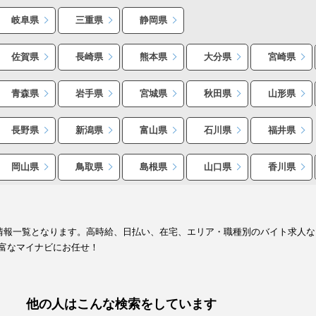
岐阜県
三重県
静岡県
佐賀県
長崎県
熊本県
大分県
宮崎県
青森県
岩手県
宮城県
秋田県
山形県
長野県
新潟県
富山県
石川県
福井県
岡山県
鳥取県
島根県
山口県
香川県
人情報一覧となります。高時給、日払い、在宅、エリア・職種別のバイト求人
富なマイナビにお任せ！
他の人はこんな検索をしています