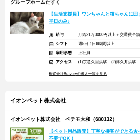
グループホームたすく
【生活支援員】ワンちゃんと猫ちゃんに囲ま
平日のみ♪
給与
月給21万3000円以上＋交通費全
シフト
週5日 1日8時間以上
雇用形態
正社員
アクセス
(1)京急久里浜駅 (2)津久井浜駅
株式会社Braveryの求人一覧を見る
イオンペット株式会社
イオンペット株式会社 ペテモ大和（680132）
【ペット用品販売】丁寧な接客ができる★
不要でOK！