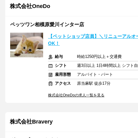
株式会社OneDo
ペッツワン相模原愛川インター店
【ペットショップ店員】＼リニューアルオ
OK！
給与
時給1250円以上＋交通費
シフト
週3日以上 1日4時間以上 シフト
雇用形態
アルバイト・パート
アクセス
原当麻駅 徒歩17分
株式会社OneDoの求人一覧を見る
株式会社Bravery