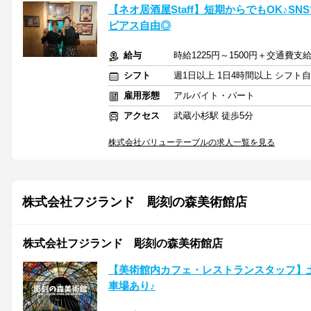
【ネオ居酒屋Staff】短期からでもOK♪
ピアス自由◎
給与
時給1225円～1500円＋交通費支
シフト
週1日以上 1日4時間以上 シフト
雇用形態
アルバイト・パート
アクセス
武蔵小杉駅 徒歩5分
株式会社バリューテーブルの求人一覧を見る
株式会社フジランド 彫刻の森美術館店
株式会社フジランド 彫刻の森美術館店
【美術館内カフェ・レストランスタッフ】
車場あり♪