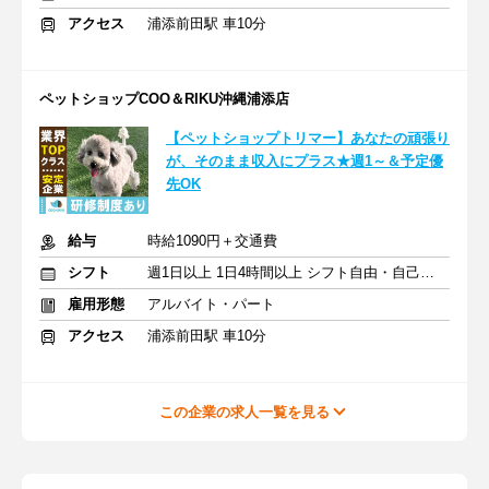
アクセス
浦添前田駅 車10分
ペットショップCOO＆RIKU沖縄浦添店
【ペットショップトリマー】あなたの頑張り
が、そのまま収入にプラス★週1～＆予定優
先OK
給与
時給1090円＋交通費
シフト
週1日以上 1日4時間以上 シフト自由・自己申告
雇用形態
アルバイト・パート
アクセス
浦添前田駅 車10分
この企業の求人一覧を見る