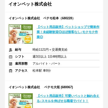
イオンペット株式会社
イオンペット株式会社 ペテモ松本（680228）
【ペット用品販売】ペットショップで簡単作
業！未経験歓迎◎ほぼ接客なし♪モクモク作
業◎
給与
時給1121円＋交通費支給
シフト
週3日以上 1日4時間以上
雇用形態
アルバイト・パート
アクセス
松本駅 車8分
イオンペット株式会社 ペテモ大垣 (680067)
【ペット用品販売】可愛いペットと触れ合え
る♪スキルを伸ばせる職場でバイト！