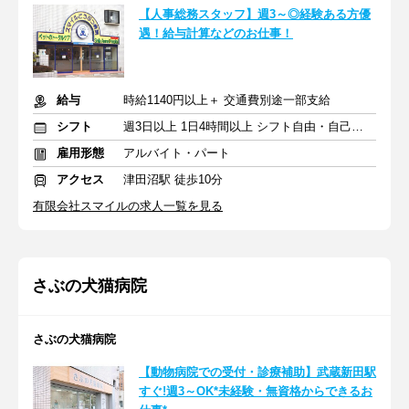
【人事総務スタッフ】週3～◎経験ある方優
遇！給与計算などのお仕事！
給与
時給1140円以上＋ 交通費別途一部支給
シフト
週3日以上 1日4時間以上 シフト自由・自己申告
雇用形態
アルバイト・パート
アクセス
津田沼駅 徒歩10分
有限会社スマイルの求人一覧を見る
さぶの犬猫病院
さぶの犬猫病院
【動物病院での受付・診療補助】武蔵新田駅
すぐ!週3～OK*未経験・無資格からできるお