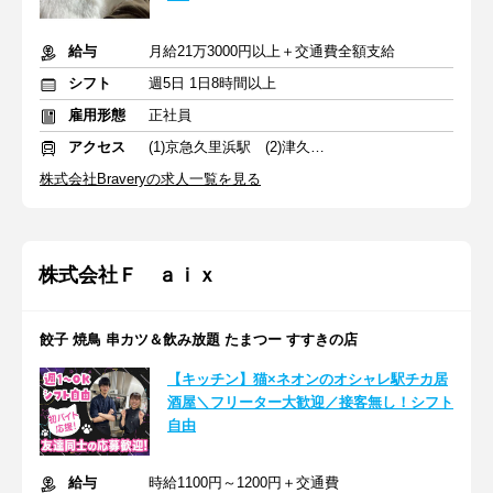
給与
月給21万3000円以上＋交通費全額支給
シフト
週5日 1日8時間以上
雇用形態
正社員
アクセス
(1)京急久里浜駅 (2)津久井浜駅
株式会社Braveryの求人一覧を見る
株式会社Ｆ ａｉｘ
餃子 焼鳥 串カツ＆飲み放題 たまつー すすきの店
【キッチン】猫×ネオンのオシャレ駅チカ居
酒屋＼フリーター大歓迎／接客無し！シフト
自由
給与
時給1100円～1200円＋交通費