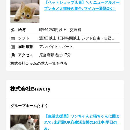
【ペットショップ店員】＼リニューアルオー
プン★／犬猫好き集合♪マイカー通勤OK！
給与
時給1250円以上＋交通費
シフト
週3日以上 1日4時間以上 シフト自由・自己申告
雇用形態
アルバイト・パート
アクセス
原当麻駅 徒歩17分
株式会社OneDoの求人一覧を見る
株式会社Bravery
グループホームたすく
【生活支援員】ワンちゃんと猫ちゃんに囲ま
れて♪未経験OK◎生活支援のお仕事!平日の
み♪