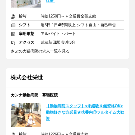
仕事*
給与
時給1250円～＋交通費全額支給
シフト
週3日 1日4時間以上 シフト自由・自己申告
雇用形態
アルバイト・パート
アクセス
武蔵新田駅 徒歩3分
さぶの犬猫病院の求人一覧を見る
株式会社栄世
カンナ動物病院 幕張医院
【動物病院スタッフ】<未経験＆無資格OK>
動物好きな方必見★扶養内◎フルタイム大歓
迎
給与
時給1226円～＋交通費支給