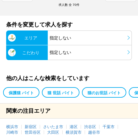
求人数 全
70
件
条件を変更して求人を探す
エリア
指定しない
指定しない
こだわり
他の人はこんな検索をしています
保護猫 バイト
猫 世話 バイト
猫のお世話 バイト
保
関東の注目エリア
横浜市
新宿区
さいたま市
港区
渋谷区
千葉市
川崎市
世田谷区
大田区
横須賀市
越谷市