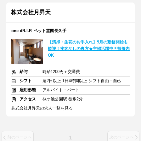
株式会社月昇天
one dR.I.P. ペット霊園長久手
【清掃・生花のお手入れ】9月の勤務開始も
歓迎！接客なしの裏方★主婦活躍中＊扶養内
OK
給与
時給1200円＋交通費
シフト
週2日以上 1日4時間以上 シフト自由・自己申告
雇用形態
アルバイト・パート
アクセス
杁ケ池公園駅 徒歩2分
株式会社月昇天の求人一覧を見る
1
前のページへ
次のページへ