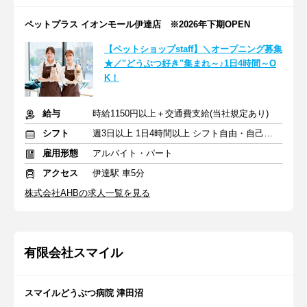
ペットプラス イオンモール伊達店 ※2026年下期OPEN
【ペットショップstaff】＼オープニング募集
★／"どうぶつ好き"集まれ～♪1日4時間～O
K！
給与
時給1150円以上＋交通費支給(当社規定あり)
シフト
週3日以上 1日4時間以上 シフト自由・自己申告
雇用形態
アルバイト・パート
アクセス
伊達駅 車5分
株式会社AHBの求人一覧を見る
有限会社スマイル
スマイルどうぶつ病院 津田沼