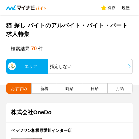
保存
履歴
猫 探し バイトのアルバイト・バイト・パート
求人特集
70
検索結果
件
エリア
指定しない
おすすめ
新着
時給
日給
月給
株式会社OneDo
ペッツワン相模原愛川インター店