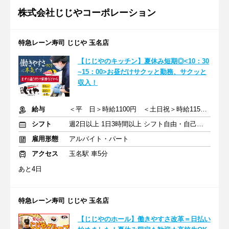
株式会社じじやコーポレーション
特急レーン寿司 じじや 玉名店
【じじやのキッチン】夏休み短期◎<10：30
~15：00>お昼だけサクッと勤務、サクッと
収入！
給与
＜平 日＞時給1100円 ＜土日祝＞時給1150円
シフト
週2日以上 1日3時間以上 シフト自由・自己申告
雇用形態
アルバイト・パート
アクセス
玉名駅 車5分
あと4日
特急レーン寿司 じじや 玉名店
【じじやのホール】働きやすさ改革＝日払い