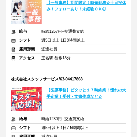
【一般事務】期間限定！時短勤務☆土日祝休
み！フォローあり！未経験ＯＫ◎
給与
時給1267円+交通費支給
シフト
週5日以上 1日8時間以上
雇用形態
派遣社員
アクセス
玉名駅 徒歩18分
株式会社スタッフサービス/63-04417868
【医療事務】ピタッと１７時終業！憧れの大
手企業！受付・文書作成など☆
給与
時給1230円+交通費支給
シフト
週5日以上 1日7.5時間以上
雇用形態
派遣社員