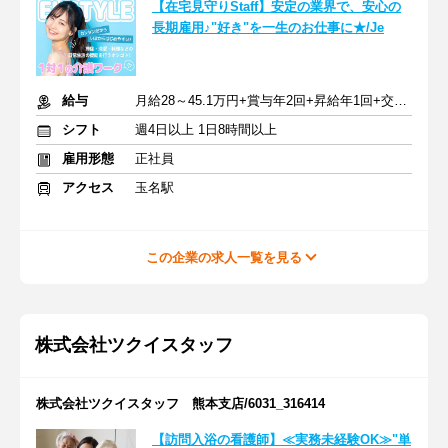
【在宅見守りStaff】安定の業界で、安心の
長期雇用♪"好き"を一生のお仕事に★/Je
給与
月給28～45.1万円+賞与年2回+昇給年1回+交通費全額
シフト
週4日以上 1日8時間以上
雇用形態
正社員
アクセス
玉名駅
この企業の求人一覧を見る
株式会社ツクイスタッフ
株式会社ツクイスタッフ 熊本支店/6031_316414
【訪問入浴の看護師】≪実務未経験OK≫"単