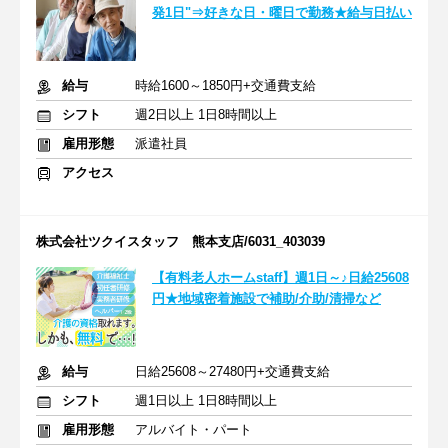
発1日"⇒好きな日・曜日で勤務★給与日払い
給与
時給1600～1850円+交通費支給
シフト
週2日以上 1日8時間以上
雇用形態
派遣社員
アクセス
株式会社ツクイスタッフ 熊本支店/6031_403039
【有料老人ホームstaff】週1日～♪日給25608
円★地域密着施設で補助/介助/清掃など
給与
日給25608～27480円+交通費支給
シフト
週1日以上 1日8時間以上
雇用形態
アルバイト・パート