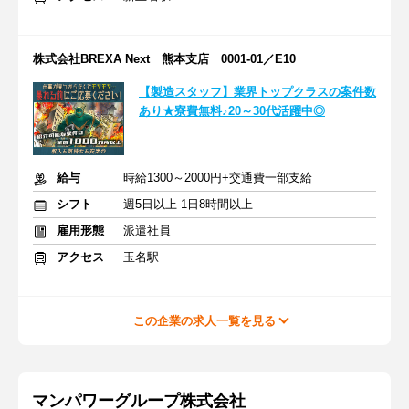
株式会社BREXA Next 熊本支店 0001-01／E10
【製造スタッフ】業界トップクラスの案件数
あり★寮費無料♪20～30代活躍中◎
給与
時給1300～2000円+交通費一部支給
シフト
週5日以上 1日8時間以上
雇用形態
派遣社員
アクセス
玉名駅
この企業の求人一覧を見る
マンパワーグループ株式会社