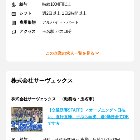
給与
時給1034円以上
シフト
週2日以上 1日2時間以上
雇用形態
アルバイト・パート
アクセス
玉名駅 バス18分
この企業の求人一覧を見る
株式会社サーヴェックス
株式会社サーヴェックス （勤務地：玉名市）
【交通誘導STAFF】＜オープニング＞日払
い、直行直帰、手ぶら面接、週0勤務全てOK
です★
給与
日勤：日給9500円～/夜勤：日給1万1500円～＋交通費＋手当