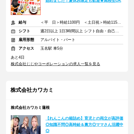
始めました！夏休み限定も歓迎★高校生OK
給与
＜平 日＞時給1100円 ＜土日祝＞時給1150円
シフト
週2日以上 1日3時間以上 シフト自由・自己申告
雇用形態
アルバイト・パート
アクセス
玉名駅 車5分
あと4日
株式会社じじやコーポレーションの求人一覧を見る
株式会社カワカミ
株式会社カワカミ蓮根
【れんこんの箱詰め】育児との両立が高評価
◎知識不問◎高時給＆裏方◎ママさん活躍中
◎