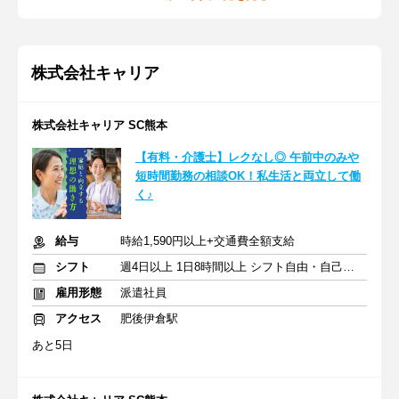
株式会社キャリア
株式会社キャリア SC熊本
【有料・介護士】レクなし◎ 午前中のみや
短時間勤務の相談OK！私生活と両立して働
く♪
給与
時給1,590円以上+交通費全額支給
シフト
週4日以上 1日8時間以上 シフト自由・自己申告
雇用形態
派遣社員
アクセス
肥後伊倉駅
あと5日