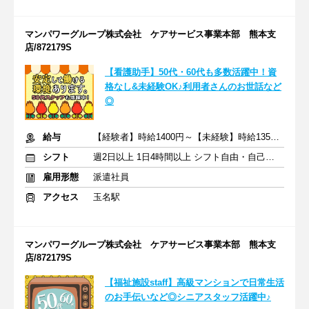
マンパワーグループ株式会社 ケアサービス事業本部 熊本支
店/872179S
【看護助手】50代・60代も多数活躍中！資
格なし&未経験OK♪利用者さんのお世話など
◎
給与
【経験者】時給1400円～【未経験】時給1350円～ ※交通費全額
シフト
週2日以上 1日4時間以上 シフト自由・自己申告
雇用形態
派遣社員
アクセス
玉名駅
マンパワーグループ株式会社 ケアサービス事業本部 熊本支
店/872179S
【福祉施設staff】高級マンションで日常生活
のお手伝いなど◎シニアスタッフ活躍中♪