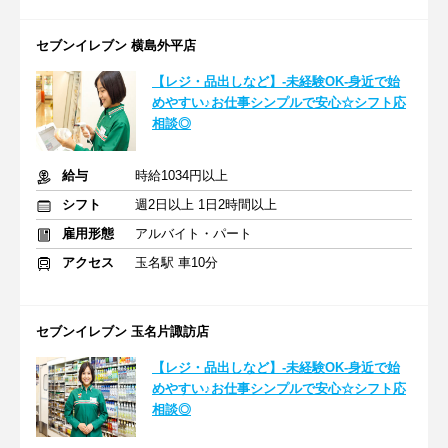
セブンイレブン 横島外平店
【レジ・品出しなど】-未経験OK-身近で始
めやすい♪お仕事シンプルで安心☆シフト応
相談◎
給与
時給1034円以上
シフト
週2日以上 1日2時間以上
雇用形態
アルバイト・パート
アクセス
玉名駅 車10分
セブンイレブン 玉名片諏訪店
【レジ・品出しなど】-未経験OK-身近で始
めやすい♪お仕事シンプルで安心☆シフト応
相談◎