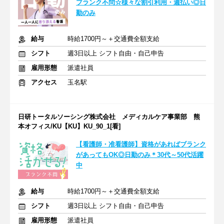
ブランク不問☆様々な割引利用・週払い◎日
勤のみ
給与
時給1700円～＋交通費全額支給
シフト
週3日以上 シフト自由・自己申告
雇用形態
派遣社員
アクセス
玉名駅
日研トータルソーシング株式会社 メディカルケア事業部 熊
本オフィス/KU【KU】KU_90_1[看]
【看護師・准看護師】資格があればブランク
があってもOK◎日勤のみ＊30代～50代活躍
中
給与
時給1700円～＋交通費全額支給
シフト
週3日以上 シフト自由・自己申告
雇用形態
派遣社員