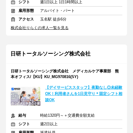
シフト
週1日以上 1日1時間以上
雇用形態
アルバイト・パート
アクセス
玉名駅 徒歩6分
株式会社りらくの求人一覧を見る
日研トータルソーシング株式会社
日研トータルソーシング株式会社 メディカルケア事業部 熊
本オフィス/【KU】KU_MG970816(SY)
【デイサービススタッフ】夜勤なし◎未経験
OK！利用者さんを1日見守り＊固定シフト相
談OK
給与
時給1320円～＋交通費全額支給
シフト
週2日以上
雇用形態
派遣社員