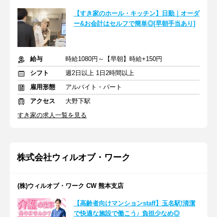
【すき家のホール・キッチン】日勤｜オーダ
ー&お会計はセルフで簡単◎[早朝手当あり]
給与
時給1080円～【早朝】時給+150円
シフト
週2日以上 1日2時間以上
雇用形態
アルバイト・パート
アクセス
大野下駅
すき家の求人一覧を見る
株式会社ウィルオブ・ワーク
(株)ウィルオブ・ワーク CW 熊本支店
【高齢者向けマンションstaff】玉名駅!清潔
で快適な施設で働こう♪ 負担少なめ◎