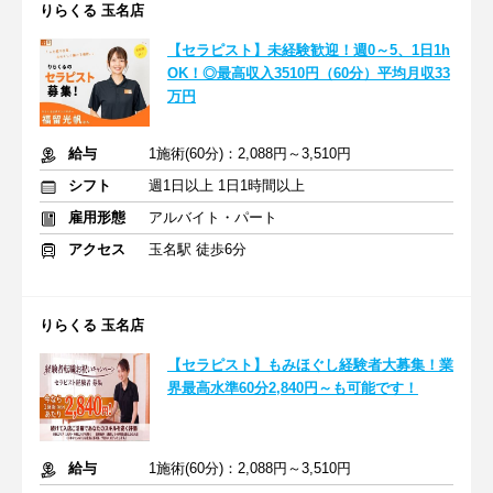
りらくる 玉名店
【セラピスト】未経験歓迎！週0～5、1日1h
OK！◎最高収入3510円（60分）平均月収33
万円
給与
1施術(60分)：2,088円～3,510円
シフト
週1日以上 1日1時間以上
雇用形態
アルバイト・パート
アクセス
玉名駅 徒歩6分
りらくる 玉名店
【セラピスト】もみほぐし経験者大募集！業
界最高水準60分2,840円～も可能です！
給与
1施術(60分)：2,088円～3,510円