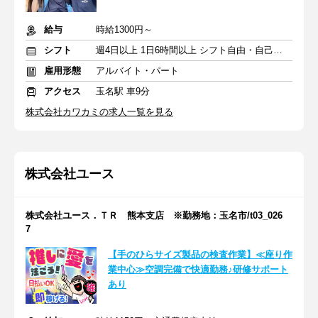
給与
時給1300円～
シフト
週4日以上 1日6時間以上 シフト自由・自己申告
雇用形態
アルバイト・パート
アクセス
玉名駅 車9分
株式会社カワカミの求人一覧を見る
株式会社ユース
株式会社ユース．ＴＲ 熊本支店 ※勤務地：玉名市/t03_026
7
【手のひらサイズ製品の検査作業】≪座り作
業中心≫空調完備で快適勤務♪研修サポート
あり