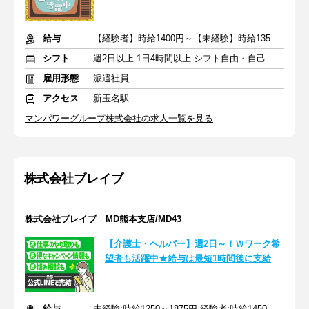
給与
【経験者】時給1400円～【未経験】時給1350円～ ※交通費全額
シフト
週2日以上 1日4時間以上 シフト自由・自己申告
雇用形態
派遣社員
アクセス
新玉名駅
マンパワーグループ株式会社の求人一覧を見る
株式会社ブレイブ
株式会社ブレイブ MD熊本支店/MD43
【介護士・ヘルパー】週2日～！Ｗワーク希
望者も活躍中★給与は最短1時間後に支給
給与
未経験:時給1250～1875円 経験者:時給1450～2175円+交通費全額