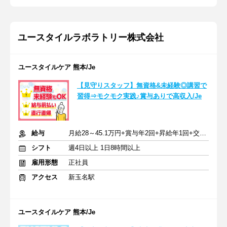
ユースタイルラボラトリー株式会社
ユースタイルケア 熊本/Je
【見守りスタッフ】無資格&未経験◎講習で
習得⇒モクモク実践♪賞与ありで高収入/Je
給与
月給28～45.1万円+賞与年2回+昇給年1回+交通費全額
シフト
週4日以上 1日8時間以上
雇用形態
正社員
アクセス
新玉名駅
ユースタイルケア 熊本/Je