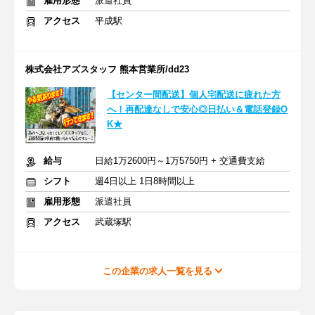
雇用形態
派遣社員
アクセス
平成駅
株式会社アズスタッフ 熊本営業所/dd23
【センター間配送】個人宅配送に疲れた方
へ！再配達なしで安心◎日払い＆電話登録O
K★
給与
日給1万2600円～1万5750円 + 交通費支給
シフト
週4日以上 1日8時間以上
雇用形態
派遣社員
アクセス
武蔵塚駅
この企業の求人一覧を見る