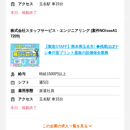
アクセス
玉名駅 車15分
本日、掲載終了
株式会社スタッフサービス・エンジニアリング (案件NO/sseA1
7209)
【製造STAFF】熊本県玉名市│◆残業ほぼナ
シ◆片面プリント基板の設備保全業務
給与
時給1500円以上
シフト
週5日
雇用形態
派遣社員
アクセス
玉名駅 車15分
本日、掲載終了
この企業の求人一覧を見る