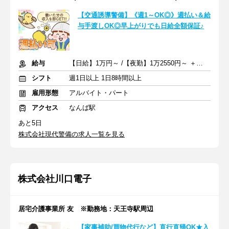
【交通誘導警備】《週1～OK◎》週払い＆給
与手渡しOK◎早上がりでも日給全額保証♪
給与
【日給】1万円～ /【夜勤】1万2550円～ ＋交通費一部支給
シフト
週1日以上 1日8時間以上
雇用形態
アルバイト・パート
アクセス
なんば駅
あと5日
株式会社現代警備の求人一覧を見る
株式会社川口電子
居宅介護事業所 友 ※勤務地：天王寺駅周辺
【家事補助/買物代行など】直行直帰OK★入