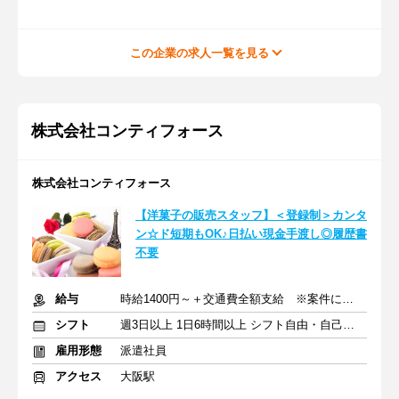
この企業の求人一覧を見る
株式会社コンティフォース
株式会社コンティフォース
【洋菓子の販売スタッフ】＜登録制＞カンタ
ン☆ド短期もOK♪日払い現金手渡し◎履歴書
不要
給与
時給1400円～＋交通費全額支給 ※案件による
シフト
週3日以上 1日6時間以上 シフト自由・自己申告
雇用形態
派遣社員
アクセス
大阪駅