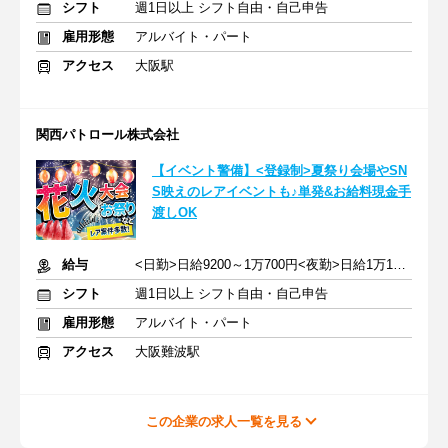
シフト
週1日以上 シフト自由・自己申告
雇用形態
アルバイト・パート
アクセス
大阪駅
関西パトロール株式会社
【イベント警備】<登録制>夏祭り会場やSN
S映えのレアイベントも♪単発&お給料現金手
渡しOK
給与
<日勤>日給9200～1万700円<夜勤>日給1万1250～1万3125円＋交通費
シフト
週1日以上 シフト自由・自己申告
雇用形態
アルバイト・パート
アクセス
大阪難波駅
この企業の求人一覧を見る