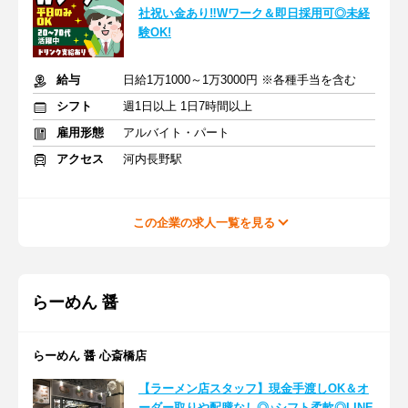
社祝い金あり‼Wワーク＆即日採用可◎未経
験OK!
給与
日給1万1000～1万3000円 ※各種手当を含む
シフト
週1日以上 1日7時間以上
雇用形態
アルバイト・パート
アクセス
河内長野駅
この企業の求人一覧を見る
らーめん 醤
らーめん 醤 心斎橋店
【ラーメン店スタッフ】現金手渡しOK＆オ
ーダー取りや配膳なし◎♪シフト柔軟◎LINE