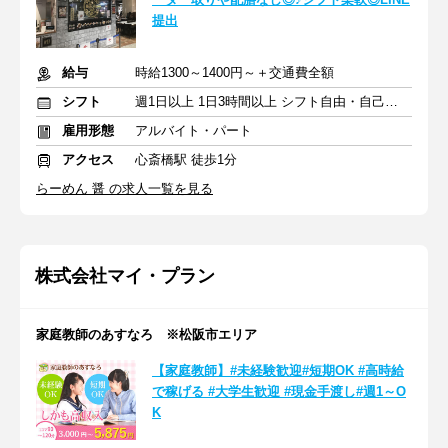
提出
給与
時給1300～1400円～＋交通費全額
シフト
週1日以上 1日3時間以上 シフト自由・自己申告
雇用形態
アルバイト・パート
アクセス
心斎橋駅 徒歩1分
らーめん 醤 の求人一覧を見る
株式会社マイ・プラン
家庭教師のあすなろ ※松阪市エリア
【家庭教師】#未経験歓迎#短期OK #高時給
で稼げる #大学生歓迎 #現金手渡し#週1～O
K