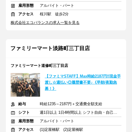
雇用形態
アルバイト・パート
アクセス
桜川駅 徒歩2分
株式会社エコバランスの求人一覧を見る
ファミリーマート淡路町三丁目店
ファミリーマート道修町三丁目店
【ファミマSTAFF】Max時給2187円‼現金手
渡し☆週払い◎履歴書不要♪《早朝/夜勤急
募！》
給与
時給1235～2187円＋交通費全額支給
シフト
週1日以上 1日4時間以上 シフト自由・自己申告
雇用形態
アルバイト・パート
アクセス
(1)淀屋橋駅 (2)淀屋橋駅