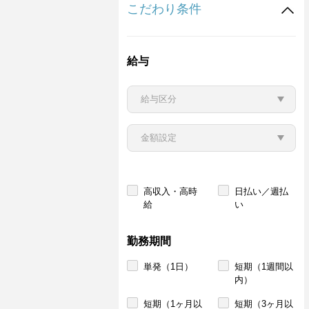
こだわり条件
給与
高収入・高時
日払い／週払
給
い
勤務期間
単発（1日）
短期（1週間以
内）
短期（1ヶ月以
短期（3ヶ月以