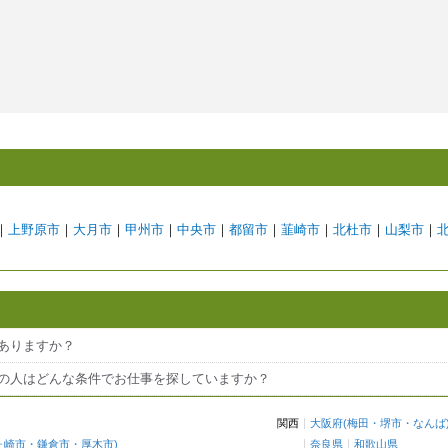
｜
上野原市
｜
大月市
｜
甲州市
｜
中央市
｜
都留市
｜
韮崎市
｜
北杜市
｜
山梨市
｜
件ありますか？
他の人はどんな条件でお仕事を探していますか？
関西
大阪府
(
梅田
・
堺市
・
なんば
ヶ崎市
・
鎌倉市
・
厚木市
)
奈良県
和歌山県