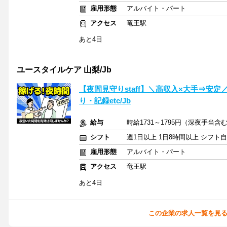
雇用形態
アルバイト・パート
アクセス
竜王駅
あと4日
ユースタイルケア 山梨/Jb
【夜間見守りstaff】＼高収入×大手⇒安
り・記録etc/Jb
給与
時給1731～1795円（深夜手当
シフト
週1日以上 1日8時間以上 シフト
雇用形態
アルバイト・パート
アクセス
竜王駅
あと4日
この企業の求人一覧を見