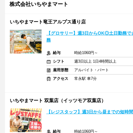
株式会社いちやまマート
いちやまマート竜王アルプス通り店
【グロサリー】週3日からOK◎土日勤務
務
給与
時給1060円～
シフト
週3日以上 1日4時間以上
雇用形態
アルバイト・パート
アクセス
常永駅 車7分
いちやまマート 双葉店（イッツモア双葉店）
【レジスタッフ】週3日から昼までの短時間
給与
時給1060円～