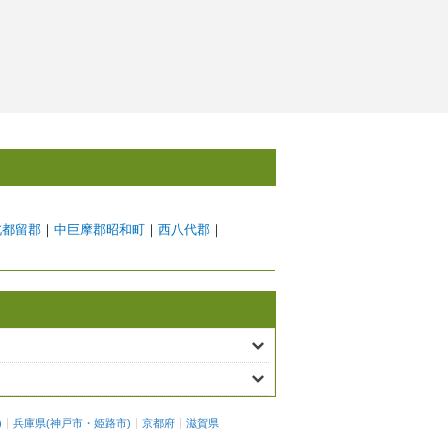
北都留郡
｜
中巨摩郡昭和町
｜
西八代郡
｜
)
兵庫県
(
神戸市
・
姫路市
)
京都府
滋賀県