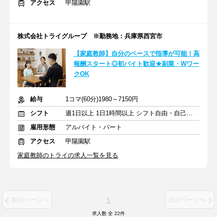
アクセス
甲陽園駅
株式会社トライグループ ※勤務地：兵庫県西宮市
【家庭教師】自分のペースで指導が可能！高
報酬スタート◎初バイト歓迎★副業・Wワー
クOK
給与
1コマ(60分)1980～7150円
シフト
週1日以上 1日1時間以上 シフト自由・自己申告
雇用形態
アルバイト・パート
アクセス
甲陽園駅
家庭教師のトライの求人一覧を見る
1
前のページへ
次のページへ
求人数 全
22
件