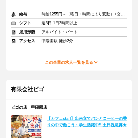
給与
時給1255円～（曜日・時間により変動）+交通費
シフト
週3日 1日3時間以上
雇用形態
アルバイト・パート
アクセス
甲陽園駅 徒歩2分
この企業の求人一覧を見る
有限会社ビゴ
ビゴの店 甲陽園店
【カフェstaff】出来立てパンとコーヒーの香
りの中で働こう♬学生活躍中!!!土日祝急募★