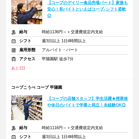
【コープのデイリー食品売場パート】家族も
安心！初バイトといえばコープ♪シフト柔軟
◎
給与
時給1136円～＋交通費規定内支給
シフト
週3日以上 1日4時間以上
雇用形態
アルバイト・パート
アクセス
甲陽園駅 徒歩7分
あと2日
コープこうべ コープ 甲陽園
【コープの店舗スタッフ】学生活躍★授業後
や休日のバイトで学業と両立！未経験OK◎
給与
時給1116円～＋交通費規定内支給
シフト
週3日以上 1日4時間以上