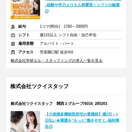
♪経験や学力よりも人柄重視！シフトの融通
◎
給与
1コマ(80分) 1760～2000円
シフト
週1日以上 シフト自由・自己申告
雇用形態
アルバイト・パート
アクセス
苦楽園口駅 徒歩4分
株式会社学研エル・スタッフィングの求人一覧を見る
株式会社ツクイスタッフ
株式会社ツクイスタッフ 関西２グループ/6016_285201
【小規模多機能型居宅の看護師】週2日～×
日払い★看護を"もっと"働きやすく♪福利厚
生◎