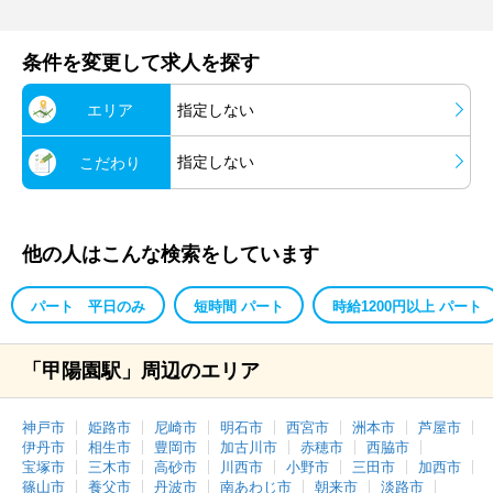
条件を変更して求人を探す
エリア
指定しない
指定しない
こだわり
他の人はこんな検索をしています
パート 平日のみ
短時間 パート
時給1200円以上 パート
「甲陽園駅」周辺のエリア
神戸市
姫路市
尼崎市
明石市
西宮市
洲本市
芦屋市
伊丹市
相生市
豊岡市
加古川市
赤穂市
西脇市
宝塚市
三木市
高砂市
川西市
小野市
三田市
加西市
篠山市
養父市
丹波市
南あわじ市
朝来市
淡路市