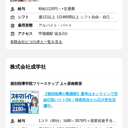
給与
時給1120円～+交通費
シフト
週1日以上 1日4時間以上 シフト自由・自己申告
雇用形態
アルバイト・パート
アクセス
甲陽園駅 徒歩2分
有限会社ビゴの求人一覧を見る
株式会社成学社
個別指導学院フリーステップ 上ヶ原南教室
【個別指導の塾講師】選考はオンラインで完
結◎初バイトOK！得意科目から◎大学生活
躍中♪
給与
1コマ（80分）1680～3070円＋授業前後手当500円＋交通費全額支給