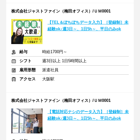
株式会社ジャストファイン（梅田オフィス）/ＵＭ0001
【TEL＆ぽちぽちデータ入力】［登録制］未
経験ok♪週3日～、1日5h～、平日のみok
給与
時給1700円～
シフト
週3日以上 1日5時間以上
雇用形態
派遣社員
アクセス
大阪駅
株式会社ジャストファイン（梅田オフィス）/ＵＭ0001
【電話対応ナシのデータ入力】［登録制］未
経験ok♪週3日～、1日5h～、平日のみok