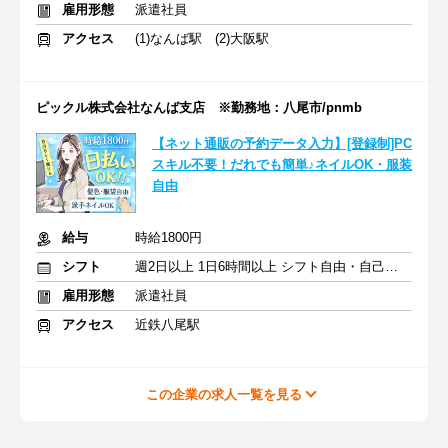
雇用形態
派遣社員
アクセス
(1)なんば駅 (2)大阪駅
ピックル株式会社なんば支店 ※勤務地：八尾市/pnmb
【ネット通販の予約データ入力】[登録制]PC
スキル不要！だれでも簡単♪ネイルOK・服装
自由
給与
時給1800円
シフト
週2日以上 1日6時間以上 シフト自由・自己申告
雇用形態
派遣社員
アクセス
近鉄八尾駅
この企業の求人一覧を見る