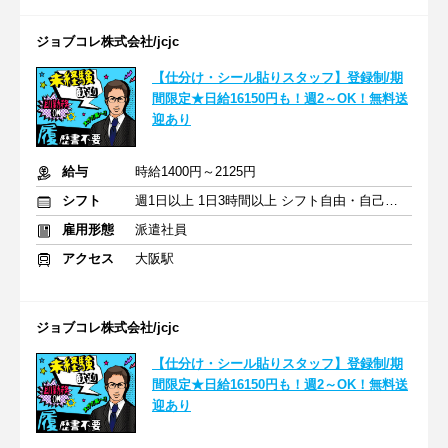
ジョブコレ株式会社/jcjc
【仕分け・シール貼りスタッフ】登録制/期
間限定★日給16150円も！週2～OK！無料送
迎あり
給与
時給1400円～2125円
シフト
週1日以上 1日3時間以上 シフト自由・自己申告
雇用形態
派遣社員
アクセス
大阪駅
ジョブコレ株式会社/jcjc
【仕分け・シール貼りスタッフ】登録制/期
間限定★日給16150円も！週2～OK！無料送
迎あり