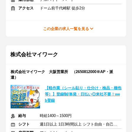
アクセス
ドーム前千代崎駅 徒歩2分
この企業の求人一覧を見る
株式会社マイワーク
株式会社マイワーク 大阪営業所 （2650812000※AP・派
遣）
【軽作業（シール貼り・仕分け・検品・梱包
等）】登録制/単発・日払い◎来社不要！we
b登録
給与
時給1400～1500円
シフト
週1日以上 1日3時間以上 シフト自由・自己申告