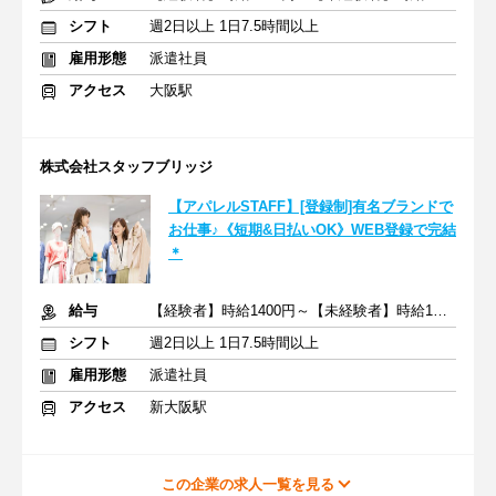
シフト
週2日以上 1日7.5時間以上
雇用形態
派遣社員
アクセス
大阪駅
株式会社スタッフブリッジ
【アパレルSTAFF】[登録制]有名ブランドで
お仕事♪《短期&日払いOK》WEB登録で完結
＊
給与
【経験者】時給1400円～【未経験者】時給1300円～＋交通費全額
シフト
週2日以上 1日7.5時間以上
雇用形態
派遣社員
アクセス
新大阪駅
この企業の求人一覧を見る