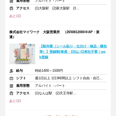
雇用形態
アルバイト・パート
アクセス
(1)大阪駅 (2)新大阪駅 (3)茨木駅
あと1日
株式会社マイワーク 大阪営業所 （2650812000※AP・派
遣）
【軽作業（シール貼り・仕分け・検品・梱包
等）】登録制/単発・日払い◎来社不要！we
b登録
給与
時給1400～1500円
シフト
週1日以上 1日3時間以上 シフト自由・自己申告
雇用形態
アルバイト・パート
アクセス
(1)なんば駅 (2)天王寺駅 (3)梅田駅
あと1日