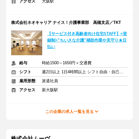
アクセス
大阪駅
株式会社ネオキャリア ナイス！介護事業部 高槻支店／TKT
【サービス付き高齢者向け住宅STAFF】<登
録制>”ちいさな介護”補助作業や見守り★日
払い
給与
時給1500～1650円＋交通費
シフト
週2日以上 1日4時間以上 シフト自由・自己申告
雇用形態
派遣社員
アクセス
新大阪駅
この企業の求人一覧を見る
株式会社ムーヴ