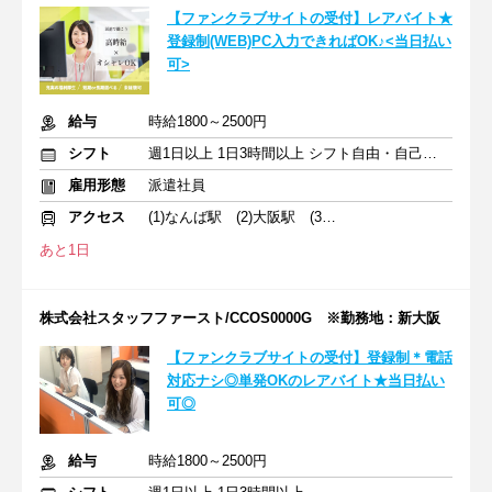
【ファンクラブサイトの受付】レアバイト★
登録制(WEB)PC入力できればOK♪<当日払い
可>
給与
時給1800～2500円
シフト
週1日以上 1日3時間以上 シフト自由・自己申告
雇用形態
派遣社員
アクセス
(1)なんば駅 (2)大阪駅 (3)天王寺駅
あと1日
株式会社スタッフファースト/CCOS0000G ※勤務地：新大阪
【ファンクラブサイトの受付】登録制＊電話
対応ナシ◎単発OKのレアバイト★当日払い
可◎
給与
時給1800～2500円