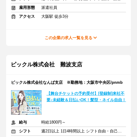
雇用形態
派遣社員
アクセス
大阪駅 徒歩3分
この企業の求人一覧を見る
ピックル株式会社 難波支店
ピックル株式会社なんば支店 ※勤務地：大阪市中央区/pnmb
【舞台チケットの予約受付】[登録制]来社不
要♪未経験＆日払いOK！髪型・ネイル自由！
給与
時給1800円～
シフト
週2日以上 1日4時間以上 シフト自由・自己申告