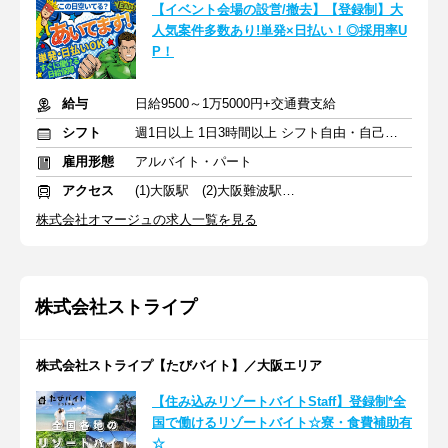
【イベント会場の設営/撤去】【登録制】大
人気案件多数あり!単発×日払い！◎採用率U
P！
給与
日給9500～1万5000円+交通費支給
シフト
週1日以上 1日3時間以上 シフト自由・自己申告
雇用形態
アルバイト・パート
アクセス
(1)大阪駅 (2)大阪難波駅 (3)天王寺駅
株式会社オマージュの求人一覧を見る
株式会社ストライプ
株式会社ストライプ【たびバイト】／大阪エリア
【住み込みリゾートバイトStaff】登録制*全
国で働けるリゾートバイト☆寮・食費補助有
☆