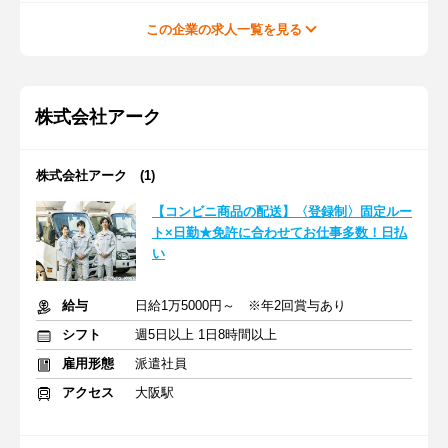
この企業の求人一覧を見る
株式会社アーク
株式会社アーク (1)
【コンビニ商品の配送】〈登録制〉固定ルー
ト×日勤★免許に合わせてお仕事多数！日払
い
給与
日給1万5000円～ ※年2回賞与あり
シフト
週5日以上 1日8時間以上
雇用形態
派遣社員
アクセス
大阪駅