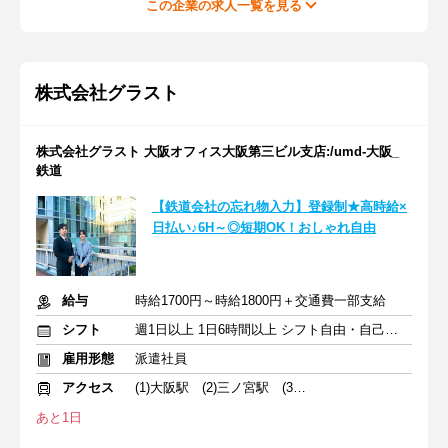
この企業の求人一覧を見る
株式会社グラスト
株式会社グラスト 大阪オフィス大阪第三ビル支店:/umd-大阪_
鉄道
【鉄道会社の忘れ物入力】登録制★高時給×
日払い♪6H～◎短期OK！おしゃれ自由
給与
時給1700円～時給1800円＋交通費一部支給
シフト
週1日以上 1日6時間以上 シフト自由・自己申告
雇用形態
派遣社員
アクセス
(1)大阪駅 (2)三ノ宮駅 (3)なんば駅
あと1日