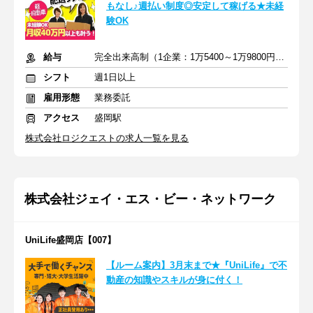
もなし♪週払い制度◎安定して稼げる★未経
験OK
給与
完全出来高制（1企業：1万5400～1万9800円※1日あたり）
シフト
週1日以上
雇用形態
業務委託
アクセス
盛岡駅
株式会社ロジクエストの求人一覧を見る
株式会社ジェイ・エス・ビー・ネットワーク
UniLife盛岡店【007】
【ルーム案内】3月末まで★『UniLife』で不
動産の知識やスキルが身に付く！