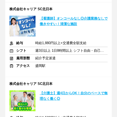
株式会社キャリア SC北日本
【看護師】オンコールなし◎介護業務なしで
働きやすい！清潔な施設
給与
時給1,880円以上+交通費全額支給
シフト
週3日以上 1日8時間以上 シフト自由・自己申告
雇用形態
紹介予定派遣
アクセス
盛岡駅
株式会社キャリア SC北日本
【介護士】週4日からOK！自分のペースで無
理なく働く◎