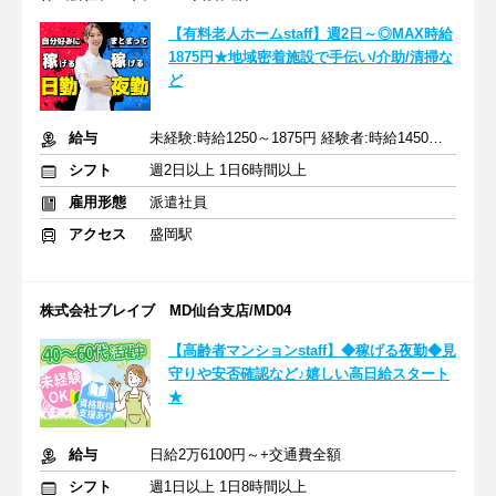
【有料老人ホームstaff】週2日～◎MAX時給
1875円★地域密着施設で手伝い/介助/清掃な
ど
給与
未経験:時給1250～1875円 経験者:時給1450～2175円+交通費全額
シフト
週2日以上 1日6時間以上
雇用形態
派遣社員
アクセス
盛岡駅
株式会社ブレイブ MD仙台支店/MD04
【高齢者マンションstaff】◆稼げる夜勤◆見
守りや安否確認など♪嬉しい高日給スタート
★
給与
日給2万6100円～+交通費全額
シフト
週1日以上 1日8時間以上