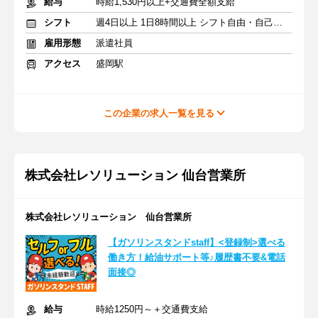
給与
時給1,530円以上+交通費全額支給
シフト
週4日以上 1日8時間以上 シフト自由・自己申告
雇用形態
派遣社員
アクセス
盛岡駅
この企業の求人一覧を見る
株式会社レソリューション 仙台営業所
株式会社レソリューション 仙台営業所
【ガソリンスタンドstaff】<登録制>選べる
働き方！給油サポート等♪履歴書不要&電話
面接◎
給与
時給1250円～＋交通費支給