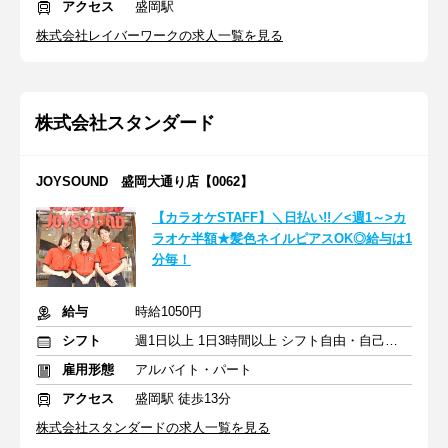
アクセス
盛岡駅
株式会社レイバーワークの求人一覧を見る
株式会社スタンダード
JOYSOUND 盛岡大通り店【0062】
【カラオケSTAFF】＼日払い!!／<週1～>カ
ラオケ半額★髪色ネイルピアスOK◎給与は1
分毎！
給与
時給1050円
シフト
週1日以上 1日3時間以上 シフト自由・自己申告
雇用形態
アルバイト・パート
アクセス
盛岡駅 徒歩13分
株式会社スタンダードの求人一覧を見る