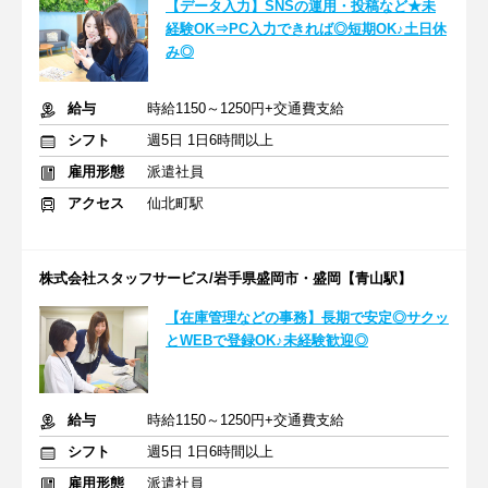
【データ入力】SNSの運用・投稿など★未
経験OK⇒PC入力できれば◎短期OK♪土日休
み◎
給与
時給1150～1250円+交通費支給
シフト
週5日 1日6時間以上
雇用形態
派遣社員
アクセス
仙北町駅
株式会社スタッフサービス/岩手県盛岡市・盛岡【青山駅】
【在庫管理などの事務】長期で安定◎サクッ
とWEBで登録OK♪未経験歓迎◎
給与
時給1150～1250円+交通費支給
シフト
週5日 1日6時間以上
雇用形態
派遣社員