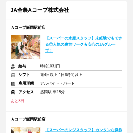
JA全農Aコープ株式会社
Ａコープ飯岡駅前店
【スーパーの水産スタッフ】未経験でもでき
る◎人気の裏方ワーク★安心のJAグルー
プ！
給与
時給1031円
シフト
週4日以上 1日6時間以上
雇用形態
アルバイト・パート
アクセス
盛岡駅 車18分
あと3日
Ａコープ飯岡駅前店
【スーパーのレジスタッフ】カンタンな操作