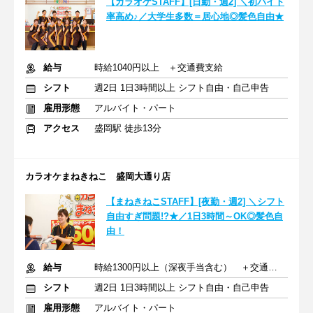
【カラオケSTAFF】[日勤・週2] ＼初バイト
率高め♪／大学生多数＝居心地◎髪色自由★
給与
時給1040円以上 ＋交通費支給
シフト
週2日 1日3時間以上 シフト自由・自己申告
雇用形態
アルバイト・パート
アクセス
盛岡駅 徒歩13分
カラオケまねきねこ 盛岡大通り店
【まねきねこSTAFF】[夜勤・週2] ＼シフト
自由すぎ問題!?★／1日3時間～OK◎髪色自
由！
給与
時給1300円以上（深夜手当含む） ＋交通費支給
シフト
週2日 1日3時間以上 シフト自由・自己申告
雇用形態
アルバイト・パート