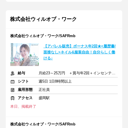
株式会社ウィルオブ・ワーク
株式会社ウィルオブ・ワーク/SAFRmb
【アパレル販売】ボーナス年2回★<履歴書/
面接なし>ネイル&服装自由！自分らしく働
ける♪
給与
月給23～25万円 ＋賞与年2回＋インセンティブ＋交通費
シフト
週5日 1日8時間以上
雇用形態
正社員
アクセス
盛岡駅
本日、掲載終了
株式会社ウィルオブ・ワーク/SAFRmb