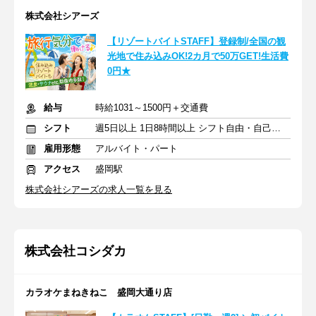
株式会社シアーズ
【リゾートバイトSTAFF】登録制/全国の観
光地で住み込みOK!2カ月で50万GET!生活費
0円★
給与
時給1031～1500円＋交通費
シフト
週5日以上 1日8時間以上 シフト自由・自己申告
雇用形態
アルバイト・パート
アクセス
盛岡駅
株式会社シアーズの求人一覧を見る
株式会社コシダカ
カラオケまねきねこ 盛岡大通り店