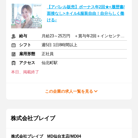
【アパレル販売】ボーナス年2回★<履歴書/
面接なし>ネイル&服装自由！自分らしく働
ける♪
給与
月給23～25万円 ＋賞与年2回＋インセンティブ＋交通費
シフト
週5日 1日8時間以上
雇用形態
正社員
アクセス
仙北町駅
本日、掲載終了
この企業の求人一覧を見る
株式会社ブレイブ
株式会社ブレイブ MD仙台支店/MD04