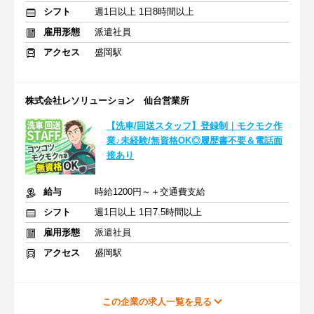
シフト
週1日以上 1日8時間以上
雇用形態
派遣社員
アクセス
盛岡駅
株式会社レソリューション 仙台営業所
【洗車/回送スタッフ】登録制｜モクモク作
業♪未経験/無資格OK◎履歴書不要＆電話面
接あり
給与
時給1200円～＋交通費支給
シフト
週1日以上 1日7.5時間以上
雇用形態
派遣社員
アクセス
盛岡駅
この企業の求人一覧を見る