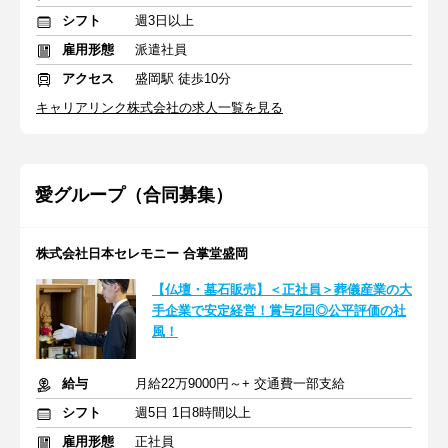
シフト
週3日以上
雇用形態
派遣社員
アクセス
盛岡駅 徒歩10分
キャリアリンク株式会社の求人一覧を見る
愛グループ（合同募集）
株式会社日本セレモニー 合掌堂盛岡
【仏壇・墓石販売】＜正社員＞葬儀産業の大
手企業で安定経営！賞与2回◎公平評価の社
風！
給与
月給22万9000円～+ 交通費一部支給
シフト
週5日 1日8時間以上
雇用形態
正社員