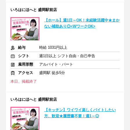
いろはにほへと 盛岡駅前店
【ホール】週1日～OK！未経験活躍中★まか
ない補助あり◎<WワークOK>
給与
時給 1031円以上
シフト
週1日以上 シフト自由・自己申告
雇用形態
アルバイト・パート
アクセス
盛岡駅 徒歩5分
本日、掲載終了
いろはにほへと 盛岡駅前店
【キッチン】ワイワイ楽しくバイトしたい
方、歓迎★履歴書不要！週1～◎