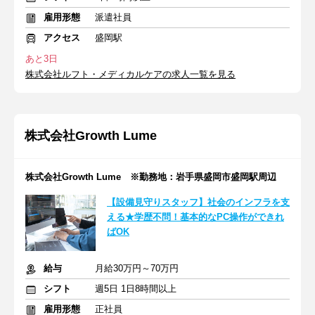
雇用形態
派遣社員
アクセス
盛岡駅
あと3日
株式会社ルフト・メディカルケアの求人一覧を見る
株式会社Growth Lume
株式会社Growth Lume ※勤務地：岩手県盛岡市盛岡駅周辺
【設備見守りスタッフ】社会のインフラを支
える★学歴不問！基本的なPC操作ができれ
ばOK
給与
月給30万円～70万円
シフト
週5日 1日8時間以上
雇用形態
正社員