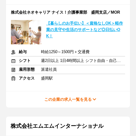
株式会社ネオキャリア ナイス！介護事業部 盛岡支店／MOR
【暮らしのお手伝い】＜資格なしOK＞軽作
業の見守や生活のサポートなど◎日払いO
K！
給与
時給1250～1500円＋交通費
シフト
週2日以上 1日4時間以上 シフト自由・自己申告
雇用形態
派遣社員
アクセス
盛岡駅
この企業の求人一覧を見る
株式会社エムエムインターナショナル