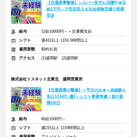
【交通誘導警備】シルバー世代も活躍中★日
給1万円～で安定収入＆社会保険完備で長期
安定
給与
日給10000円～＋交通費支給
シフト
週4日以上 1日6.5時間以上
雇用形態
契約社員
アクセス
(1)盛岡駅 (2)盛岡駅
株式会社トスネット北東北 盛岡営業所
【交通誘導の警備】＜平日のみ★＞未経験も
安心START♪週2～シフト希望考慮！直行直
帰OK◎
給与
時給1500円～
シフト
週2日以上 1日8時間以上
雇用形態
アルバイト・パート