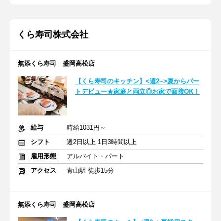
くら寿司株式会社
無添くら寿司 盛岡高松店
【くら寿司のキッチン】<週2~>夏からパー
トデビュー★家庭と両立◎お家で面接OK！
給与
時給1031円～
シフト
週2日以上 1日3時間以上
雇用形態
アルバイト・パート
アクセス
青山駅 徒歩15分
無添くら寿司 盛岡高松店