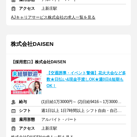
アクセス
上新庄駅
AJキャリアサービス株式会社の求人一覧を見る
株式会社DAISEN
【採用窓口】株式会社DAISEN
【交通誘導・イベント警備】花火大会など多
数★日払い&現金手渡しOK★週0日&短期も
OK！
給与
(1)日給1万3000円～ (2)日給9416～1万3000円 +交通費全額
シフト
週1日以上 1日7時間以上 シフト自由・自己申告
雇用形態
アルバイト・パート
アクセス
上新庄駅