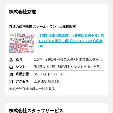
株式会社京進
京進の個別指導 スクール・ワン 上新庄教室
【個別指導の塾講師】上新庄駅周辺★推し活
もバイトも両立！週1日＆1コマ～OK◎私服
OK♪
給与
1コマ：2161円～(授業80分+付帯業務30分)+交通費支給
シフト
週1日以上 1日1.5時間以上 シフト自由・自己申告
雇用形態
アルバイト・パート
アクセス
上新庄駅 徒歩1分
株式会社京進の求人一覧を見る
株式会社スタッフサービス