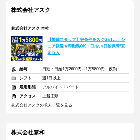
株式会社アスク
株式会社アスク 本社
【警備スタッフ】好条件をスグGET…！シ
ニア歓迎★即勤務OK！日払い/日給保障/安
定収入
給与
日勤：日給1万2600円～1万5800円 夜勤：日給1万4475～1万7175円
シフト
週1日以上
雇用形態
アルバイト・パート
アクセス
上新庄駅
株式会社アスクの求人一覧を見る
株式会社泰和