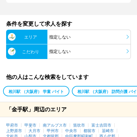
条件を変更して求人を探す
エリア
指定しない
指定しない
こだわり
他の人はこんな検索をしています
相川駅 （大阪府） 学童 バイト
相川駅 （大阪府） 訪問介護 バ
「金手駅」周辺のエリア
甲府市
甲斐市
南アルプス市
笛吹市
富士吉田市
上野原市
大月市
甲州市
中央市
都留市
韮崎市
北杜市
山梨市
北都留郡
中巨摩郡昭和町
西八代郡