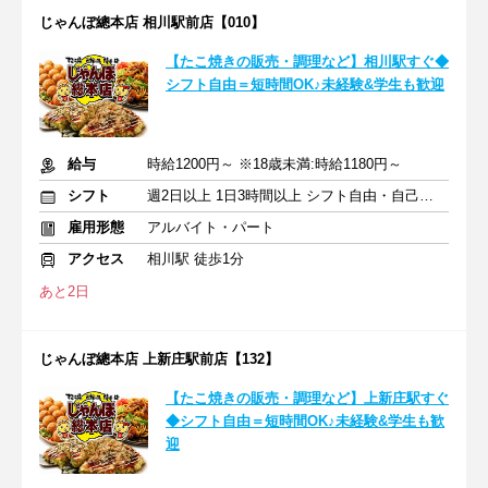
じゃんぼ總本店 相川駅前店【010】
【たこ焼きの販売・調理など】相川駅すぐ◆
シフト自由＝短時間OK♪未経験&学生も歓迎
給与
時給1200円～ ※18歳未満:時給1180円～
シフト
週2日以上 1日3時間以上 シフト自由・自己申告
雇用形態
アルバイト・パート
アクセス
相川駅 徒歩1分
あと2日
じゃんぼ總本店 上新庄駅前店【132】
【たこ焼きの販売・調理など】上新庄駅すぐ
◆シフト自由＝短時間OK♪未経験&学生も歓
迎