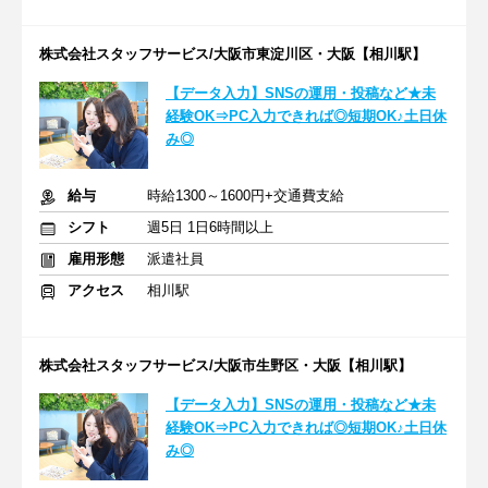
株式会社スタッフサービス/大阪市東淀川区・大阪【相川駅】
【データ入力】SNSの運用・投稿など★未
経験OK⇒PC入力できれば◎短期OK♪土日休
み◎
給与
時給1300～1600円+交通費支給
シフト
週5日 1日6時間以上
雇用形態
派遣社員
アクセス
相川駅
株式会社スタッフサービス/大阪市生野区・大阪【相川駅】
【データ入力】SNSの運用・投稿など★未
経験OK⇒PC入力できれば◎短期OK♪土日休
み◎