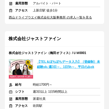
雇用形態
アルバイト・パート
アクセス
上新庄駅 徒歩1分
西山ドライブウエイ株式会社大阪事務所 の求人一覧を見る
株式会社ジャストファイン
株式会社ジャストファイン（梅田オフィス）/ＵＭ0001
【TEL＆ぽちぽちデータ入力】［登録制］未
経験ok♪週3日～、1日5h～、平日のみok
給与
時給1700円～
シフト
週3日以上 1日5時間以上
雇用形態
派遣社員
アクセス
吹田駅