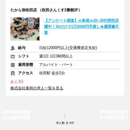
たから弥吹田店 （吹田さんくす2番館2F）
【アンケート調査】≪単発≫20~30代男性活
躍中！3hだけで1万2000円手渡し★履歴書不
要
給与
日給12000円以上(交通費規定支給)
シフト
週1日 1日3時間以上
雇用形態
アルバイト・パート
アクセス
吹田駅 徒歩2分
あと3日
株式会社泰和の求人一覧を見る
1
前のページへ
次のページへ
求人数 全
6
件