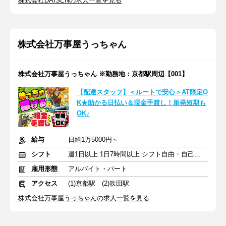
株式会社DAISENの求人一覧を見る
株式会社万事屋うっちゃん
株式会社万事屋うっちゃん ※勤務地：京都駅周辺【001】
【配達スタッフ】＜ルートで安心＞AT限定O
K★助かる日払い＆現金手渡し！単発短期も
OK♪
給与
日給1万5000円～
シフト
週1日以上 1日7時間以上 シフト自由・自己申告
雇用形態
アルバイト・パート
アクセス
(1)京都駅 (2)吹田駅
株式会社万事屋うっちゃんの求人一覧を見る