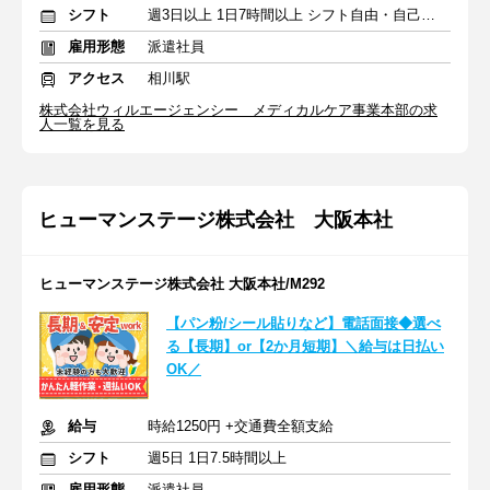
シフト
週3日以上 1日7時間以上 シフト自由・自己申告
雇用形態
派遣社員
アクセス
相川駅
株式会社ウィルエージェンシー メディカルケア事業本部の求
人一覧を見る
ヒューマンステージ株式会社 大阪本社
ヒューマンステージ株式会社 大阪本社/M292
【パン粉/シール貼りなど】電話面接◆選べ
る【長期】or【2か月短期】＼給与は日払い
OK／
給与
時給1250円 +交通費全額支給
シフト
週5日 1日7.5時間以上
雇用形態
派遣社員