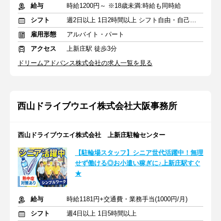
給与
時給1200円～ ※18歳未満:時給も同時給
シフト
週2日以上 1日2時間以上 シフト自由・自己申告
雇用形態
アルバイト・パート
アクセス
上新庄駅 徒歩3分
ドリームアドバンス株式会社の求人一覧を見る
西山ドライブウエイ株式会社大阪事務所
西山ドライブウエイ株式会社 上新庄駐輪センター
【駐輪場スタッフ】シニア世代活躍中！無理
せず働ける◎お小遣い稼ぎに♪上新庄駅すぐ
★
給与
時給1181円+交通費・業務手当(1000円/月)
シフト
週4日以上 1日5時間以上