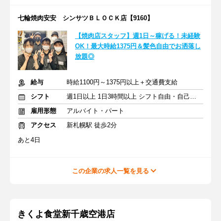
七輪焼肉安安 シンサツＢＬＯＣＫ店【9160】
【焼肉店スタッフ】週1日～稼げる！未経験
OK！最大時給1375円＆髪色自由でお洒落し
放題◎
給与
時給1100円～1375円以上＋交通費支給
シフト
週1日以上 1日3時間以上 シフト自由・自己申告
雇用形態
アルバイト・パート
アクセス
新札幌駅 徒歩2分
あと4日
この企業の求人一覧を見る
きくよ食堂新千歳空港店