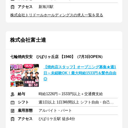
アクセス
新旭川駅
株式会社トリドールホールディングスの求人一覧を見る
株式会社富士達
七輪焼肉安安 ひばりヶ丘店 【1940】（7月3日OPEN）
【焼肉店スタッフ】オープニング募集★週1
日～未経験OK！最大時給1533円＆髪色自由
◎
給与
時給1226円～1533円以上＋交通費支給
シフト
週1日以上 1日3時間以上 シフト自由・自己申告
雇用形態
アルバイト・パート
アクセス
ひばりケ丘駅 徒歩4分