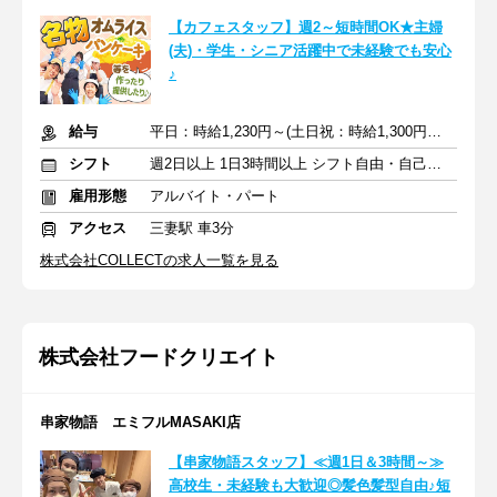
【カフェスタッフ】週2～短時間OK★主婦
(夫)・学生・シニア活躍中で未経験でも安心
♪
給与
平日：時給1,230円～(土日祝：時給1,300円～)＋交通費
シフト
週2日以上 1日3時間以上 シフト自由・自己申告
雇用形態
アルバイト・パート
アクセス
三妻駅 車3分
株式会社COLLECTの求人一覧を見る
株式会社フードクリエイト
串家物語 エミフルMASAKI店
【串家物語スタッフ】≪週1日＆3時間～≫
高校生・未経験も大歓迎◎髪色髪型自由♪短