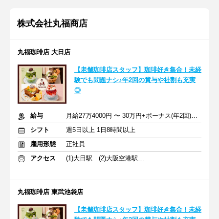
株式会社丸福商店
丸福珈琲店 大日店
【老舗珈琲店スタッフ】珈琲好き集合！未経
験でも問題ナシ♪年2回の賞与や社割も充実
◎
給与
月給27万4000円 〜 30万円+ボーナス(年2回)+交通費
シフト
週5日以上 1日8時間以上
雇用形態
正社員
アクセス
(1)大日駅 (2)大阪空港駅 (3)高槻駅
丸福珈琲店 東武池袋店
【老舗珈琲店スタッフ】珈琲好き集合！未経