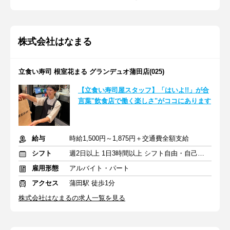
株式会社はなまる
立食い寿司 根室花まる グランデュオ蒲田店(025)
【立食い寿司屋スタッフ】「はいよ!!」が合
言葉"飲食店で働く楽しさ"がココにあります
給与
時給1,500円～1,875円＋交通費全額支給
シフト
週2日以上 1日3時間以上 シフト自由・自己申告
雇用形態
アルバイト・パート
アクセス
蒲田駅 徒歩1分
株式会社はなまるの求人一覧を見る