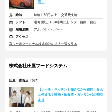
迎！
給与
時給1180円以上 + 交通費支給
シフト
週3日以上 1日4時間以上 シフト自由・自己申告
雇用形態
アルバイト・パート
アクセス
宮古空港ターミナル株式会社の求人一覧を見る
株式会社庄屋フードシステム
庄屋 古賀店［067］
【ホール・キッチン】働きながら節約！みん
な使える！映画・飲食店・ガソリン代の割引
あり