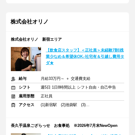
株式会社オリノ
株式会社オリノ 新宿エリア
【飲食店スタッフ】＜正社員＞未経験7割!残
業少なめ＆希望休OK♪社宅有＆引越し費用タ
ダ★
給与
月給33万円～ ＋ 交通費支給
シフト
週5日 1日8時間以上 シフト自由・自己申告
雇用形態
正社員
アクセス
(1)新宿駅 (2)池袋駅 (3)中野駅
長久手温泉ござらっせ お食事処 ※2026年7月末NewOpen