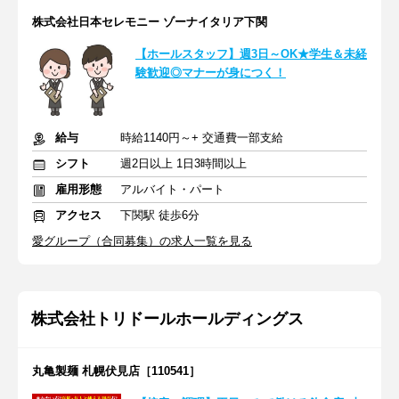
株式会社日本セレモニー ゾーナイタリア下関
【ホールスタッフ】週3日～OK★学生＆未経
験歓迎◎マナーが身につく！
給与
時給1140円～+ 交通費一部支給
シフト
週2日以上 1日3時間以上
雇用形態
アルバイト・パート
アクセス
下関駅 徒歩6分
愛グループ（合同募集）の求人一覧を見る
株式会社トリドールホールディングス
丸亀製麺 札幌伏見店［110541］