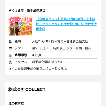
きくよ食堂 新千歳空港店
【店舗スタッフ】月給25万8000円～☆未経
験・ブランクさんも大歓迎♪30～50代女性活
躍中◎
給与
月給25万8000円＋賞与＋交通費全額支給
シフト
週5日以上 1日5時間以上 シフト自由・自己申告
雇用形態
正社員
アクセス
新千歳空港駅 徒歩3分
きくよ食堂新千歳空港店の求人一覧を見る
株式会社COLLECT
道の駅常総