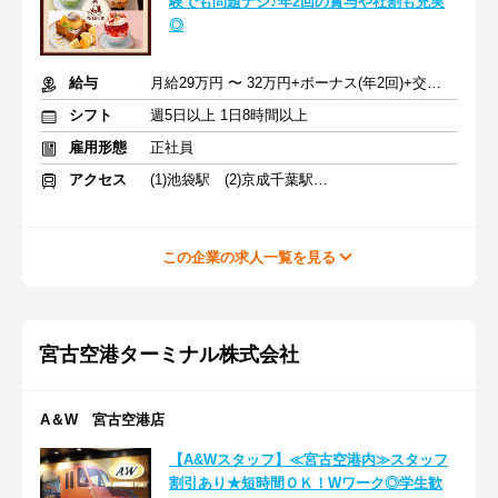
験でも問題ナシ♪年2回の賞与や社割も充実
◎
給与
月給29万円 〜 32万円+ボーナス(年2回)+交通費
シフト
週5日以上 1日8時間以上
雇用形態
正社員
アクセス
(1)池袋駅 (2)京成千葉駅 (3)秋葉原駅
この企業の求人一覧を見る
宮古空港ターミナル株式会社
A＆W 宮古空港店
【A&Wスタッフ】≪宮古空港内≫スタッフ
割引あり★短時間ＯＫ！Wワーク◎学生歓