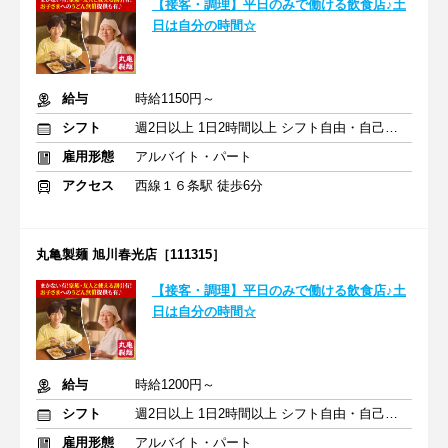
【接客・調理】平日のみで働ける飲食店♪土
日は自分の時間☆
給与
時給1150円～
シフト
週2日以上 1日2時間以上 シフト自由・自己申告
雇用形態
アルバイト・パート
アクセス
西線１６条駅 徒歩6分
丸亀製麺 旭川春光店［111315］
【接客・調理】平日のみで働ける飲食店♪土
日は自分の時間☆
給与
時給1200円～
シフト
週2日以上 1日2時間以上 シフト自由・自己申告
雇用形態
アルバイト・パート