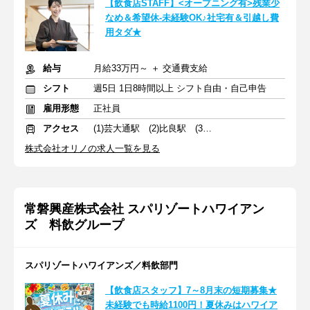
【飲食店STAFF】<オープニング有>残業少
なめ＆希望休-未経験OK♪社宅有＆引越し費
用タダ★
給与
月給33万円～ ＋ 交通費支給
シフト
週5日 1日8時間以上 シフト自由・自己申告
雇用形態
正社員
アクセス
(1)芸大通駅 (2)比良駅 (3)岐南駅
株式会社オリノの求人一覧を見る
常磐興産株式会社 スパリゾートハワイアン
ズ 料飲グループ
スパリゾートハワイアンズ／料飲部門
【飲食店スタッフ】7～8月末の短期募集★
未経験でも時給1100円！夏休みはハワイア