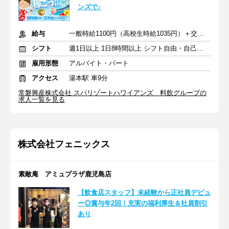
ンズで♪
給与
一般時給1100円（高校生時給1035円）＋交通費支給
シフト
週1日以上 1日8時間以上 シフト自由・自己申告
雇用形態
アルバイト・パート
アクセス
湯本駅 車9分
常磐興産株式会社 スパリゾートハワイアンズ 料飲グループの
求人一覧を見る
株式会社フェニックス
素敵庵 アミュプラザ鹿児島店
【飲食店スタッフ】未経験から正社員デビュ
ー◎賞与年2回！充実の福利厚生＆社員割引
あり