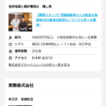
信州地酒と囲炉裏焼き 熾し美
【調理スタッフ】実務経験者さん大歓迎＆無
資格OK◎飲食店経営のノウハウも学べる環
境♪
給与
月給28万円以上 ※固定残業代を含む＋交通費
シフト
週5日 1日8時間以上 シフト自由・自己申告
雇用形態
正社員
アクセス
松本駅 徒歩7分
株式会社グロースコンパスの求人一覧を見る
東際株式会社
吟乃月 有楽町店