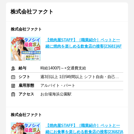
株式会社ファクト
株式会社ファクト
【焼肉屋STAFF】［職業紹介］ペットと一
緒に焼肉を楽しめる飲食店の接客[23681]AF
給与
時給1400円～+交通費支給
シフト
週3日以上 1日5時間以上 シフト自由・自己申告
雇用形態
アルバイト・パート
アクセス
お台場海浜公園駅
株式会社ファクト
【焼肉屋STAFF】［職業紹介］ペットと一
緒にお食事を楽しめる飲食店の接客[23682]A