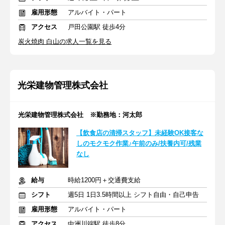
雇用形態
アルバイト・パート
アクセス
戸田公園駅 徒歩4分
炭火焼肉 白山の求人一覧を見る
光栄建物管理株式会社
光栄建物管理株式会社 ※勤務地：河太郎
【飲食店の清掃スタッフ】未経験OK接客な
しのモクモク作業♪午前のみ/扶養内可/残業
なし
給与
時給1200円＋交通費支給
シフト
週5日 1日3.5時間以上 シフト自由・自己申告
雇用形態
アルバイト・パート
アクセス
中洲川端駅 徒歩8分