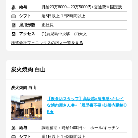
給与
月給20万8000～29万5000円+交通費※固定残業代を含む
シフト
週5日以上 1日8時間以上
雇用形態
正社員
アクセス
(1)鹿児島中央駅 (2)天文館通駅
株式会社フェニックスの求人一覧を見る
炭火焼肉 白山
炭火焼肉 白山
【飲食店スタッフ】高級感×清潔感×キレイ
な焼肉屋さん◆+゜履歴書不要♪扶養内勤務O
K★
給与
調理補助：時給1400円～ ホール/キッチン：時給1150円～
シフト
週1日以上 1日3時間以上