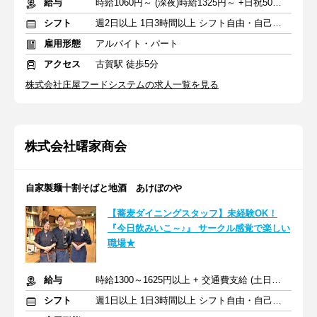
給与
時給1060円～ (深夜)時給1325円～ +日祝50円UP+交通費支給(規定)
シフト
週2日以上 1日3時間以上 シフト自由・自己申告
雇用形態
アルバイト・パート
アクセス
古賀駅 徒歩5分
株式会社庄屋フードシステムの求人一覧を見る
株式会社曙家商会
自家製麺十割そばと地酒 あけぼのや
【蕎麦ダイニングスタッフ】未経験OK！
『今日飲みいこ～♪』 サークル感覚で楽しい
職場★
給与
時給1300～1625円以上 + 交通費支給 (土日祝：時給+50円UP)
シフト
週1日以上 1日3時間以上 シフト自由・自己申告