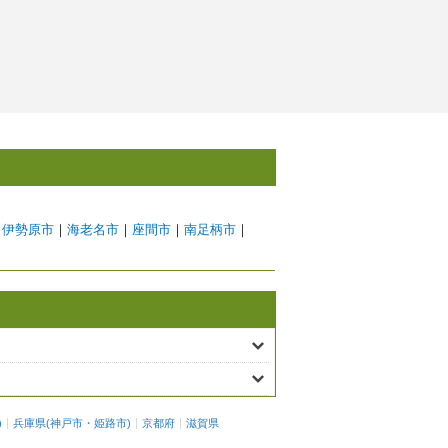
｜
伊勢原市
｜
海老名市
｜
座間市
｜
南足柄市
｜
)
兵庫県
(
神戸市
・
姫路市
)
京都府
滋賀県