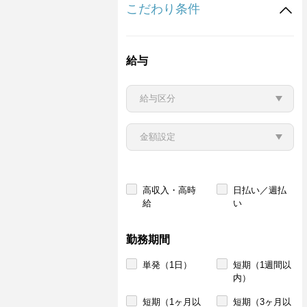
こだわり条件
給与
高収入・高時
日払い／週払
給
い
勤務期間
単発（1日）
短期（1週間以
内）
短期（1ヶ月以
短期（3ヶ月以