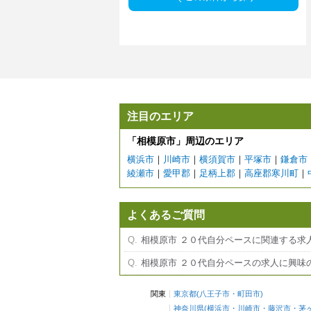
注目のエリア
「相模原市」周辺のエリア
横浜市
｜
川崎市
｜
横須賀市
｜
平塚市
｜
鎌倉市
綾瀬市
｜
愛甲郡
｜
足柄上郡
｜
高座郡寒川町
｜
よくあるご質問
相模原市 ２０代自分ペースに関連する求
相模原市 ２０代自分ペースの求人に興味
関東
東京都
(
八王子市
・
町田市
)
神奈川県
(
横浜市
・
川崎市
・
藤沢市
・
茅