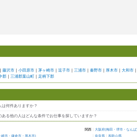
｜
藤沢市
｜
小田原市
｜
茅ヶ崎市
｜
逗子市
｜
三浦市
｜
秦野市
｜
厚木市
｜
大和市
中郡
｜
三浦郡葉山町
｜
足柄下郡
人は何件ありますか？
のある他の人はどんな条件でお仕事を探していますか？
関西
大阪府
(
梅田
・
堺市
・
なんば
ヶ崎市
・
鎌倉市
・
厚木市
)
奈良県
和歌山県