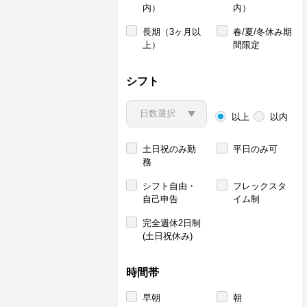
内）
内）
長期（3ヶ月以
春/夏/冬休み期
上）
間限定
シフト
以上
以内
土日祝のみ勤
平日のみ可
務
シフト自由・
フレックスタ
自己申告
イム制
完全週休2日制
(土日祝休み)
時間帯
早朝
朝