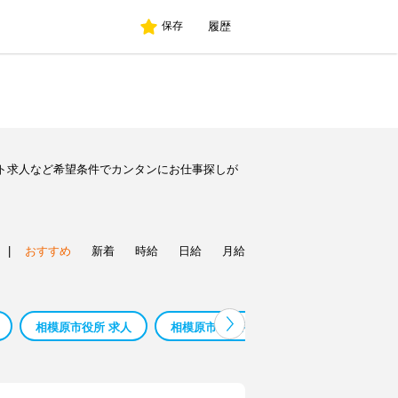
履歴
保存
ト求人など希望条件でカンタンにお仕事探しが
|
おすすめ
新着
時給
日給
月給
相模原市役所 求人
相模原市 現金手渡し
鳥 カフェ 相模