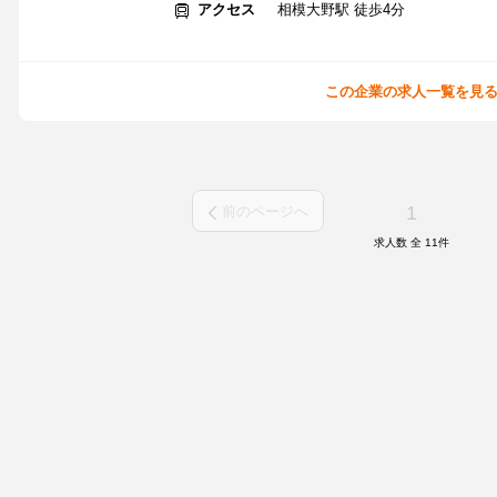
アクセス
相模大野駅 徒歩4分
この企業の求人一覧を見
1
前のページへ
求人数 全
11
件