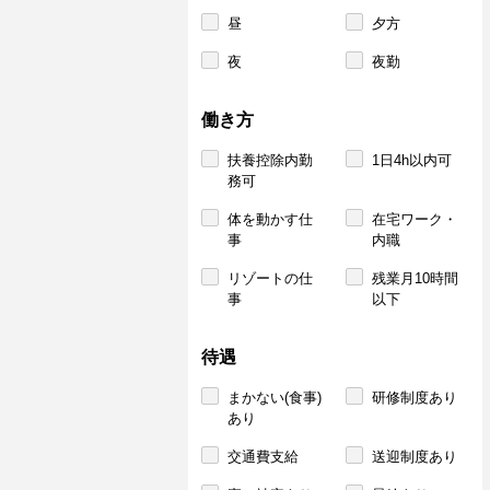
昼
夕方
夜
夜勤
働き方
扶養控除内勤
1日4h以内可
務可
体を動かす仕
在宅ワーク・
事
内職
リゾートの仕
残業月10時間
事
以下
待遇
まかない(食事)
研修制度あり
あり
交通費支給
送迎制度あり