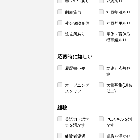
寮・社宅あり
昇給あり
制服貸与
社員割引あり
社会保険完備
社員登用あり
託児所あり
産休・育休取
得実績あり
応募時に嬉しい
履歴書不要
友達と応募歓
迎
オープニング
大量募集(10名
スタッフ
以上)
経験
英語力・語学
PCスキルを活
力を活かす
かす
経験者優遇
資格を活かせ