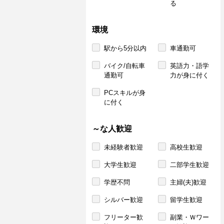
る
環境
駅から5分以内
車通勤可
バイク/自転車
英語力・語学
通勤可
力が身に付く
PCスキルが身
に付く
～な人歓迎
未経験者歓迎
高校生歓迎
大学生歓迎
二部学生歓迎
学歴不問
主婦(夫)歓迎
シルバー歓迎
留学生歓迎
フリーター歓
副業・Ｗワー