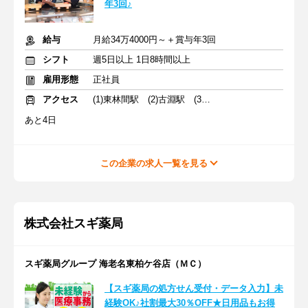
年3回♪
給与
月給34万4000円～＋賞与年3回
シフト
週5日以上 1日8時間以上
雇用形態
正社員
アクセス
(1)東林間駅 (2)古淵駅 (3)鶴間駅
あと4日
この企業の求人一覧を見る
株式会社スギ薬局
スギ薬局グループ 海老名東柏ケ谷店（ＭＣ）
【スギ薬局の処方せん受付・データ入力】未
経験OK♪社割最大30％OFF★日用品もお得