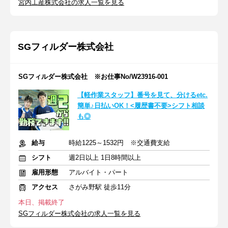
宮内工産株式会社の求人一覧を見る
SGフィルダー株式会社
SGフィルダー株式会社 ※お仕事No/W23916-001
【軽作業スタッフ】番号を見て、分けるetc.
簡単♪日払いOK！<履歴書不要>シフト相談
も◎
給与
時給1225～1532円 ※交通費支給
シフト
週2日以上 1日8時間以上
雇用形態
アルバイト・パート
アクセス
さがみ野駅 徒歩11分
本日、掲載終了
SGフィルダー株式会社の求人一覧を見る