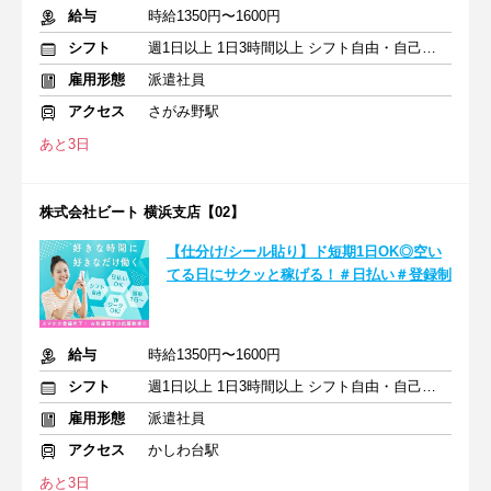
給与
時給1350円〜1600円
シフト
週1日以上 1日3時間以上 シフト自由・自己申告
雇用形態
派遣社員
アクセス
さがみ野駅
あと3日
株式会社ビート 横浜支店【02】
【仕分け/シール貼り】ド短期1日OK◎空い
てる日にサクッと稼げる！＃日払い＃登録制
給与
時給1350円〜1600円
シフト
週1日以上 1日3時間以上 シフト自由・自己申告
雇用形態
派遣社員
アクセス
かしわ台駅
あと3日