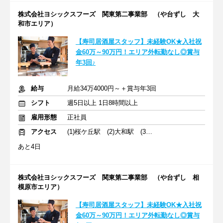
株式会社ヨシックスフーズ 関東第二事業部 （や台ずし 大
和市エリア）
【寿司居酒屋スタッフ】未経験OK★入社祝
金60万～90万円！エリア外転勤なし◎賞与
年3回♪
給与
月給34万4000円～＋賞与年3回
シフト
週5日以上 1日8時間以上
雇用形態
正社員
アクセス
(1)桜ケ丘駅 (2)大和駅 (3)相模原駅
あと4日
株式会社ヨシックスフーズ 関東第二事業部 （や台ずし 相
模原市エリア）
【寿司居酒屋スタッフ】未経験OK★入社祝
金60万～90万円！エリア外転勤なし◎賞与