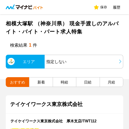
保存
履歴
相模大塚駅 （神奈川県） 現金手渡しのアルバ
イト・バイト・パート求人特集
1
検索結果
件
エリア
指定しない
おすすめ
新着
時給
日給
月給
テイケイワークス東京株式会社
テイケイワークス東京株式会社 厚木支店/TWT112