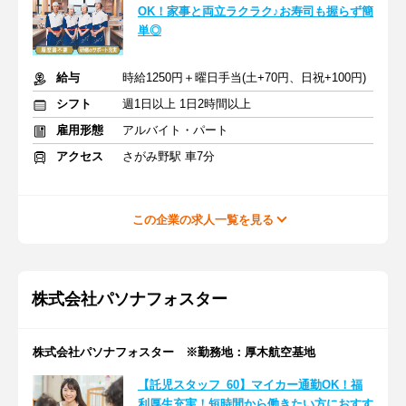
OK！家事と両立ラクラク♪お寿司も握らず簡
単◎
給与
時給1250円＋曜日手当(土+70円、日祝+100円)
シフト
週1日以上 1日2時間以上
雇用形態
アルバイト・パート
アクセス
さがみ野駅 車7分
この企業の求人一覧を見る
株式会社パソナフォスター
株式会社パソナフォスター ※勤務地：厚木航空基地
【託児スタッフ_60】マイカー通勤OK！福
利厚生充実！短時間から働きたい方におすす