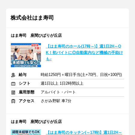
株式会社はま寿司
はま寿司 座間ひばりが丘店
【はま寿司のホール(17時～)】週1日2H～O
K！初バイトに◎自動案内など機械の手助け
も♪
給与
時給1250円＋曜日手当(土+70円、日祝+100円)
シフト
週1日以上 1日2時間以上
雇用形態
アルバイト・パート
アクセス
さがみ野駅 車7分
はま寿司 座間ひばりが丘店
【はま寿司のキッチン(～17時)】週1日2H～