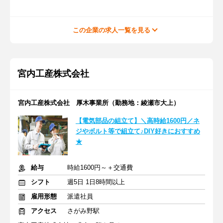
この企業の求人一覧を見る
宮内工産株式会社
宮内工産株式会社 厚木事業所（勤務地：綾瀬市大上）
【電気部品の組立て】＼高時給1600円／ネ
ジやボルト等で組立て♪DIY好きにおすすめ
★
給与
時給1600円～＋交通費
シフト
週5日 1日8時間以上
雇用形態
派遣社員
アクセス
さがみ野駅