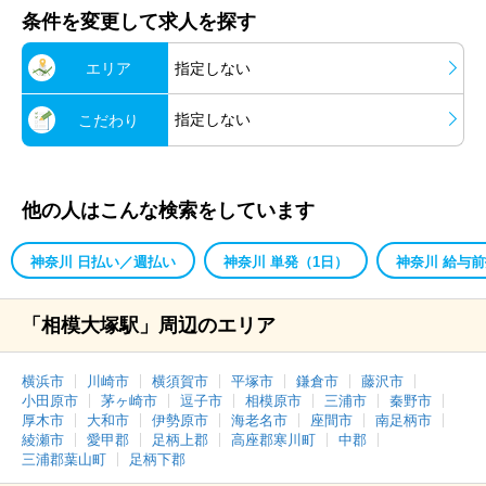
条件を変更して求人を探す
エリア
指定しない
指定しない
こだわり
他の人はこんな検索をしています
神奈川 日払い／週払い
神奈川 単発（1日）
神奈川 給与
「相模大塚駅」周辺のエリア
横浜市
川崎市
横須賀市
平塚市
鎌倉市
藤沢市
小田原市
茅ヶ崎市
逗子市
相模原市
三浦市
秦野市
厚木市
大和市
伊勢原市
海老名市
座間市
南足柄市
綾瀬市
愛甲郡
足柄上郡
高座郡寒川町
中郡
三浦郡葉山町
足柄下郡