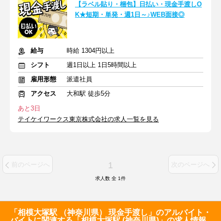
【ラベル貼り・梱包】日払い・現金手渡しO
K★短期・単発・週1日～♪WEB面接◎
給与
時給 1304円以上
シフト
週1日以上 1日5時間以上
雇用形態
派遣社員
アクセス
大和駅 徒歩5分
あと3日
テイケイワークス東京株式会社の求人一覧を見る
1
前のページへ
次のページへ
求人数 全
1
件
「相模大塚駅 （神奈川県） 現金手渡し」のアルバイト・
バイトに関連する「相模大塚駅 (神奈川県)」の求人情報