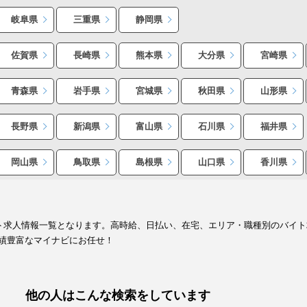
岐阜県
三重県
静岡県
佐賀県
長崎県
熊本県
大分県
宮崎県
青森県
岩手県
宮城県
秋田県
山形県
長野県
新潟県
富山県
石川県
福井県
岡山県
鳥取県
島根県
山口県
香川県
イト求人情報一覧となります。高時給、日払い、在宅、エリア・職種別のバイ
績豊富なマイナビにお任せ！
他の人はこんな検索をしています