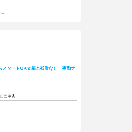
る
らスタートOK☆基本残業なし！夜勤ナ
り
・自己申告