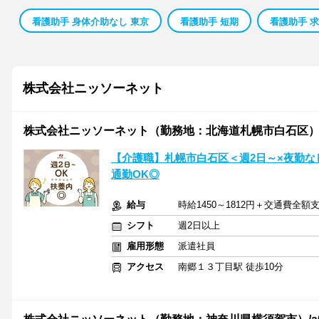
看護助手 身体介助なし 東京
看護助手 短期
看護助手 
株式会社ニッソーネット
株式会社ニッソーネット（勤務地：北海道札幌市白石区）/a09
【介護職】札幌市白石区＜週2日～×夜勤な
通勤OK◎
給与
時給1450～1812円＋交通費全額
シフト
週2日以上
雇用形態
派遣社員
アクセス
南郷１３丁目駅 徒歩10分