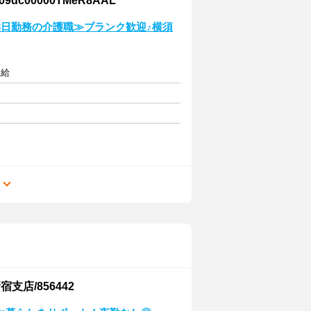
00000TMeR8AAL
3日勤務の介護職≫ブランク歓迎♪横須
支給
る
店/856442