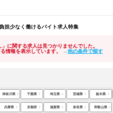
負担少なく働けるバイト求人特集
なし」に関する求人は見つかりませんでした。
する情報を表示しています。
→
他の条件で探す
神奈川県
千葉県
埼玉県
茨城県
栃木県
兵庫県
京都府
滋賀県
奈良県
和歌山県