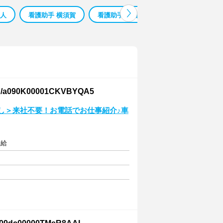
求人
看護助手 横須賀
看護助手 無資格
長野市看護助手求
0K00001CKVBYQA5
し＞来社不要！お電話でお仕事紹介♪車
支給