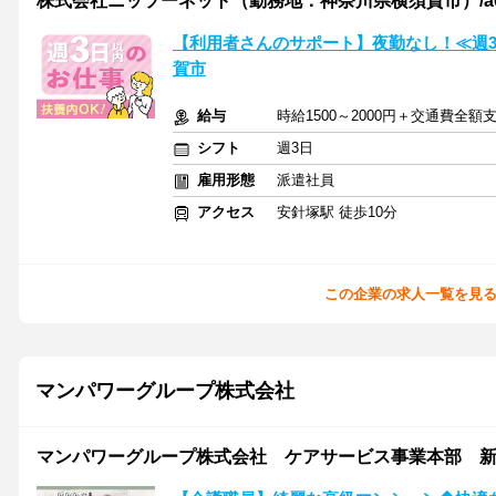
株式会社ニッソーネット（勤務地：神奈川県横須賀市）/a09dc
【利用者さんのサポート】夜勤なし！≪週
賀市
給与
時給1500～2000円＋交通費全額
シフト
週3日
雇用形態
派遣社員
アクセス
安針塚駅 徒歩10分
この企業の求人一覧を見
マンパワーグループ株式会社
マンパワーグループ株式会社 ケアサービス事業本部 新宿支