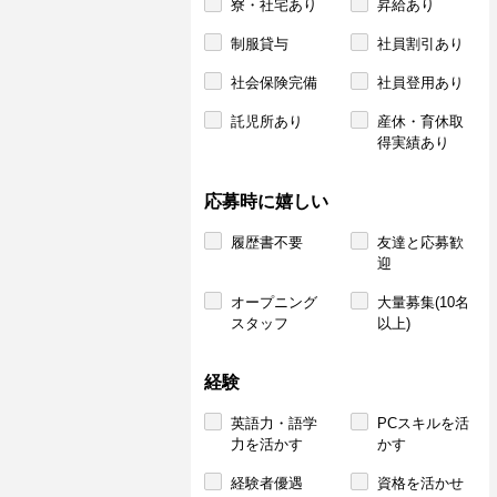
寮・社宅あり
昇給あり
制服貸与
社員割引あり
社会保険完備
社員登用あり
託児所あり
産休・育休取
得実績あり
応募時に嬉しい
履歴書不要
友達と応募歓
迎
オープニング
大量募集(10名
スタッフ
以上)
経験
英語力・語学
PCスキルを活
力を活かす
かす
経験者優遇
資格を活かせ