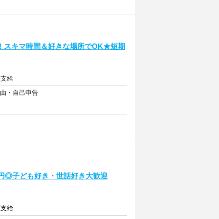
！スキマ時間＆好きな場所でOK★短期
額支給
自由・自己申告
0円◎子ども好き・世話好き大歓迎
額支給