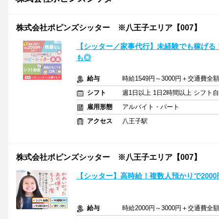
株式会社ポピンズシッター ※八王子エリア【007】
【シッター／家事代行】未経験でも稼げる
も◎
給与
時給1549円～3000円＋交通費全
シフト
週1日以上 1日2時間以上 シフト
雇用形態
アルバイト・パート
アクセス
八王子駅
株式会社ポピンズシッター ※八王子エリア【007】
【シッター】高時給！複数人預かりで200
給与
時給2000円～3000円＋交通費全