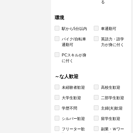
る
環境
駅から5分以内
車通勤可
バイク/自転車
英語力・語学
通勤可
力が身に付く
PCスキルが身
に付く
～な人歓迎
未経験者歓迎
高校生歓迎
大学生歓迎
二部学生歓迎
学歴不問
主婦(夫)歓迎
シルバー歓迎
留学生歓迎
フリーター歓
副業・Ｗワー