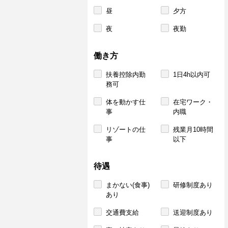
昼
夕方
夜
夜勤
働き方
扶養控除内勤
1日4h以内可
務可
体を動かす仕
在宅ワーク・
事
内職
リゾートの仕
残業月10時間
事
以下
待遇
まかない(食事)
研修制度あり
あり
交通費支給
送迎制度あり