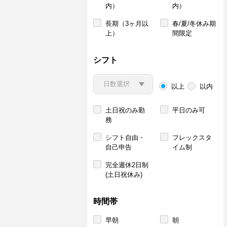
内）
内）
長期（3ヶ月以
春/夏/冬休み期
上）
間限定
シフト
以上
以内
土日祝のみ勤
平日のみ可
務
シフト自由・
フレックスタ
自己申告
イム制
完全週休2日制
(土日祝休み)
時間帯
早朝
朝