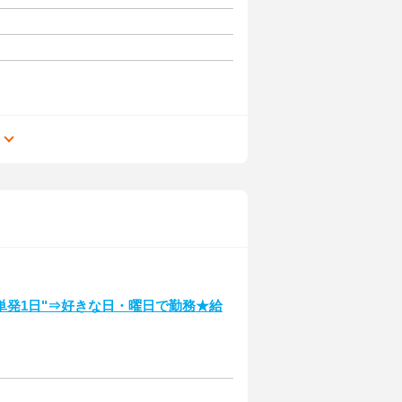
る
単発1日"⇒好きな日・曜日で勤務★給