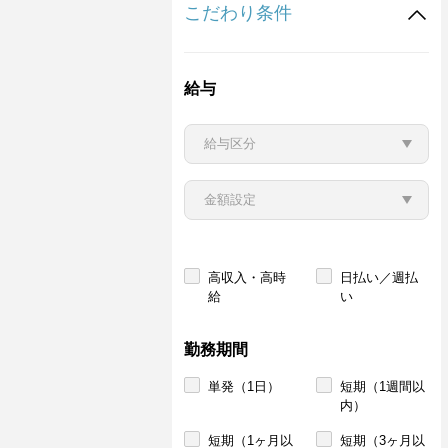
こだわり条件
給与
高収入・高時
日払い／週払
給
い
勤務期間
単発（1日）
短期（1週間以
内）
短期（1ヶ月以
短期（3ヶ月以