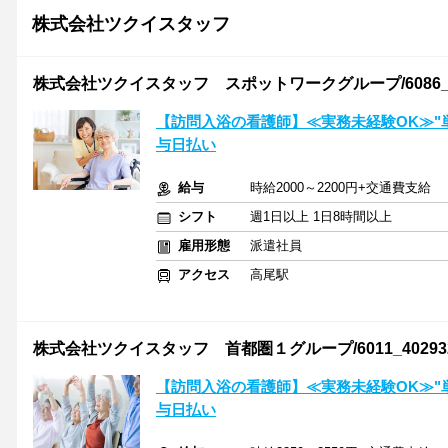
株式会社ツクイスタッフ
株式会社ツクイスタッフ スポットワークグループ/6086_3
【訪問入浴の看護師】≪実務未経験OK≫"
与日払い
給与
時給2000～2200円+交通費支給
シフト
週1日以上 1日8時間以上
雇用形態
派遣社員
アクセス
高尾駅
株式会社ツクイスタッフ 首都圏１グループ/6011_40293
【訪問入浴の看護師】≪実務未経験OK≫"
与日払い