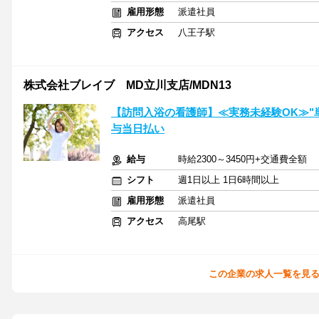
雇用形態
派遣社員
アクセス
八王子駅
株式会社ブレイブ MD立川支店/MDN13
【訪問入浴の看護師】≪実務未経験OK≫"
与当日払い
給与
時給2300～3450円+交通費全額
シフト
週1日以上 1日6時間以上
雇用形態
派遣社員
アクセス
高尾駅
この企業の求人一覧を見