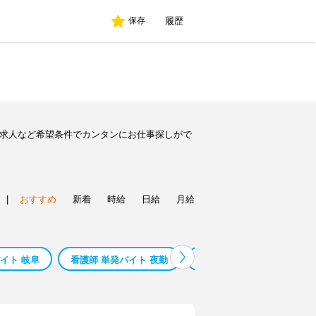
履歴
保存
ト求人など希望条件でカンタンにお仕事探しがで
|
おすすめ
新着
時給
日給
月給
イト 岐阜
看護師 単発バイト 夜勤
看護師 単発バイト 川越