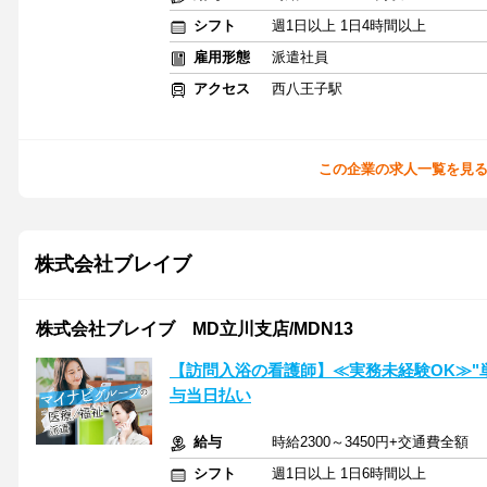
シフト
週1日以上 1日4時間以上
雇用形態
派遣社員
アクセス
西八王子駅
この企業の求人一覧を見
株式会社ブレイブ
株式会社ブレイブ MD立川支店/MDN13
【訪問入浴の看護師】≪実務未経験OK≫"
与当日払い
給与
時給2300～3450円+交通費全額
シフト
週1日以上 1日6時間以上