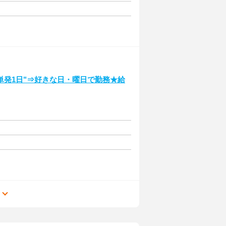
単発1日"⇒好きな日・曜日で勤務★給
る