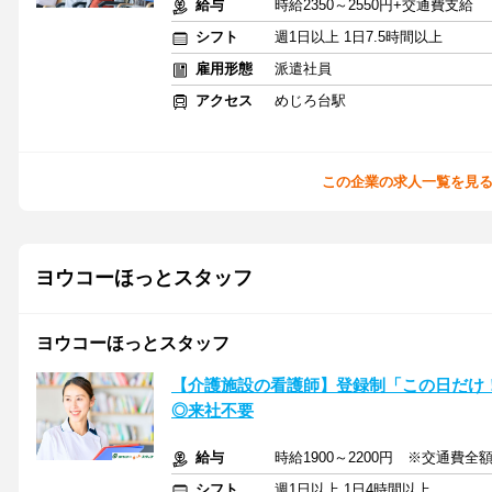
給与
時給2350～2550円+交通費支給
シフト
週1日以上 1日7.5時間以上
雇用形態
派遣社員
アクセス
めじろ台駅
この企業の求人一覧を見
ヨウコーほっとスタッフ
ヨウコーほっとスタッフ
【介護施設の看護師】登録制「この日だけ！
◎来社不要
給与
時給1900～2200円 ※交通費全
シフト
週1日以上 1日4時間以上