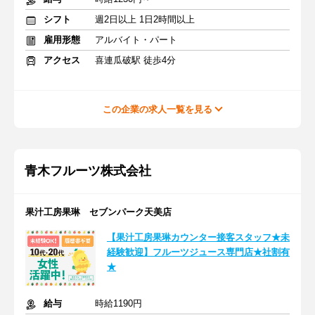
シフト
週2日以上 1日2時間以上
雇用形態
アルバイト・パート
アクセス
喜連瓜破駅 徒歩4分
この企業の求人一覧を見る
青木フルーツ株式会社
果汁工房果琳 セブンパーク天美店
【果汁工房果琳カウンター接客スタッフ★未
経験歓迎】フルーツジュース専門店★社割有
★
給与
時給1190円