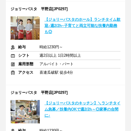
ジョリーパスタ 平野店[JP0297]
【ジョリーパスタのホール】ランチタイム歓
迎♪週2/2h~子育てと両立可能な扶養内勤務
も◎
給与
時給1230円～
シフト
週2日以上 1日2時間以上
雇用形態
アルバイト・パート
アクセス
喜連瓜破駅 徒歩4分
ジョリーパスタ 平野店[JP0297]
【ジョリーパスタのキッチン】＼ランチタイ
ム急募／扶養内OKで週2/2h～◎家事の合間
に♪
給与
時給1230円～