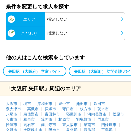
条件を変更して求人を探す
エリア
指定しない
指定しない
こだわり
他の人はこんな検索をしています
矢田駅 （大阪府） 学童 バイト
矢田駅 （大阪府） 訪問介護 バ
「大阪府 矢田駅」周辺のエリア
大阪市
堺市
岸和田市
豊中市
池田市
吹田市
泉大津市
高槻市
貝塚市
守口市
枚方市
茨木市
八尾市
泉佐野市
富田林市
寝屋川市
河内長野市
松原市
大東市
和泉市
箕面市
柏原市
羽曳野市
門真市
摂津市
高石市
藤井寺市
東大阪市
泉南市
四條畷市
交野市
大阪狭山市
阪南市
泉北郡
豊能郡
三島郡