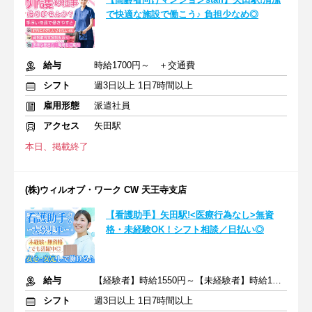
で快適な施設で働こう♪ 負担少なめ◎
給与
時給1700円～ ＋交通費
シフト
週3日以上 1日7時間以上
雇用形態
派遣社員
アクセス
矢田駅
本日、掲載終了
(株)ウィルオブ・ワーク CW 天王寺支店
【看護助手】矢田駅!<医療行為なし>無資
格・未経験OK！シフト相談／日払い◎
給与
【経験者】時給1550円～【未経験者】時給1400円～ ＋交通費
シフト
週3日以上 1日7時間以上