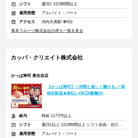
シフト
週3日 1日3時間以上
雇用形態
アルバイト・パート
アクセス
河内天美駅 車6分
青木フルーツ株式会社の求人一覧を見る
カッパ・クリエイト株式会社
かっぱ寿司 東住吉店
【かっぱ寿司】＼仲間と楽しく働ける♪／高
校生歓迎★前払いOK◎(稼働分)
給与
時給 1177円以上
シフト
週2日以上 1日2時間以上 シフト自由・自己申告
雇用形態
アルバイト・パート