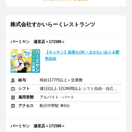
株式会社すかいらーくレストランツ
バーミヤン 湯里店＜171588＞
【キッチン】短期もOK！まかないあり＆髪
色自由
給与
時給1177円以上＋交通費
シフト
週1日以上 1日2時間以上 シフト自由・自己申告
雇用形態
アルバイト・パート
アクセス
駒川中野駅 車6分
バーミヤン 湯里店＜171588＞