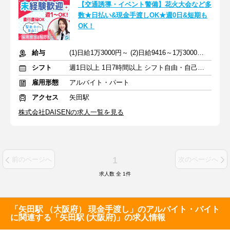
【交通誘導・イベント警備】花火大会など多
数★日払い&現金手渡しOK★週0日&短期も
OK！
給与
(1)日給1万3000円～ (2)日給9416～1万3000円 +交通費全額
シフト
週1日以上 1日7時間以上 シフト自由・自己申告
雇用形態
アルバイト・パート
アクセス
矢田駅
株式会社DAISENの求人一覧を見る
1
前のページへ
次のページへ
求人数 全
1
件
「矢田駅 （大阪府） 現金手渡し」のアルバイト・バイト
に関連する「矢田駅 (大阪府)」の求人情報