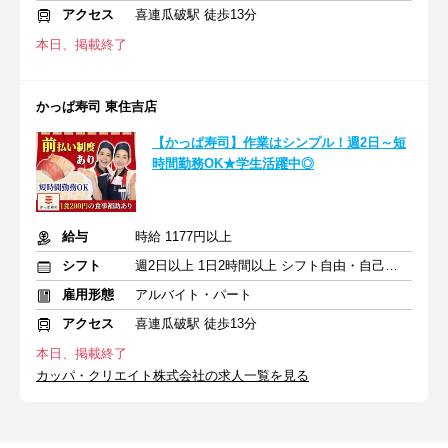
アクセス
喜連瓜破駅 徒歩13分
本日、掲載終了
かっぱ寿司 東住吉店
【かっぱ寿司】作業はシンプル！週2日～短
時間勤務OK★学生活躍中◎
給与
時給 1177円以上
シフト
週2日以上 1日2時間以上 シフト自由・自己申告
雇用形態
アルバイト・パート
アクセス
喜連瓜破駅 徒歩13分
本日、掲載終了
カッパ・クリエイト株式会社の求人一覧を見る