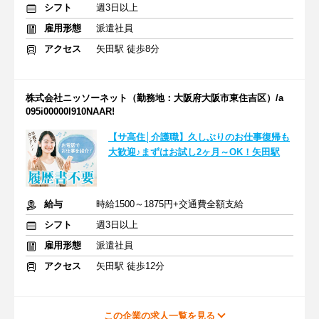
シフト
週3日以上
雇用形態
派遣社員
アクセス
矢田駅 徒歩8分
株式会社ニッソーネット（勤務地：大阪府大阪市東住吉区）/a
095i00000I910NAAR!
【サ高住│介護職】久しぶりのお仕事復帰も
大歓迎♪まずはお試し2ヶ月～OK！矢田駅
給与
時給1500～1875円+交通費全額支給
シフト
週3日以上
雇用形態
派遣社員
アクセス
矢田駅 徒歩12分
この企業の求人一覧を見る