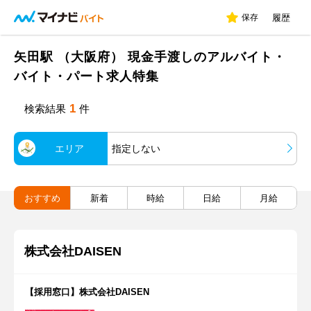
保存
履歴
矢田駅 （大阪府） 現金手渡しのアルバイト・
バイト・パート求人特集
1
検索結果
件
エリア
指定しない
おすすめ
新着
時給
日給
月給
株式会社DAISEN
【採用窓口】株式会社DAISEN