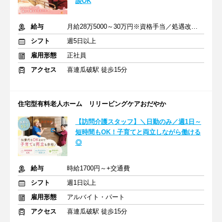
談OK
給与
月給28万5000～30万円※資格手当／処遇改善手当／調整手当を含む
シフト
週5日以上
雇用形態
正社員
アクセス
喜連瓜破駅 徒歩15分
住宅型有料老人ホーム リリービングケアおだやか
【訪問介護スタッフ】＼日勤のみ／週1日～
短時間もOK！子育てと両立しながら働ける
◎
給与
時給1700円～+交通費
シフト
週1日以上
雇用形態
アルバイト・パート
アクセス
喜連瓜破駅 徒歩15分