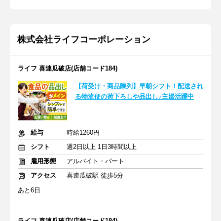
株式会社ライフコーポレーション
ライフ 喜連瓜破店(店舗コード184)
【荷受け・商品陳列】早朝シフト！配送され
る物流便の荷下ろしや品出し♪主婦活躍中
給与
時給1260円
シフト
週2日以上 1日3時間以上
雇用形態
アルバイト・パート
アクセス
喜連瓜破駅 徒歩5分
あと6日
ライフ 喜連瓜破店(店舗コード184)