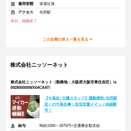
雇用形態
派遣社員
アクセス
矢田駅
本日、掲載終了
この企業の求人一覧を見る
株式会社ニッソーネット
株式会社ニッソーネット（勤務地：大阪府大阪市東住吉区）/a
092800000WX64CAAT!
【サ高住│介護スタッフ】通勤便利♪矢田駅
近くのサ高住◆＼生活支援メイン／未経験
可！
給与
時給1500～1875円+交通費全額支給