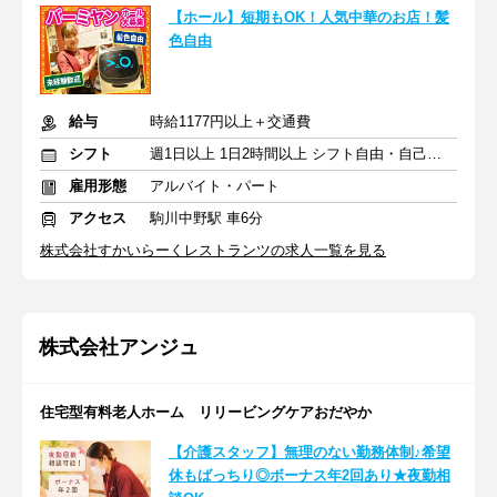
【ホール】短期もOK！人気中華のお店！髪
色自由
給与
時給1177円以上＋交通費
シフト
週1日以上 1日2時間以上 シフト自由・自己申告
雇用形態
アルバイト・パート
アクセス
駒川中野駅 車6分
株式会社すかいらーくレストランツの求人一覧を見る
株式会社アンジュ
住宅型有料老人ホーム リリービングケアおだやか
【介護スタッフ】無理のない勤務体制♪希望
休もばっちり◎ボーナス年2回あり★夜勤相