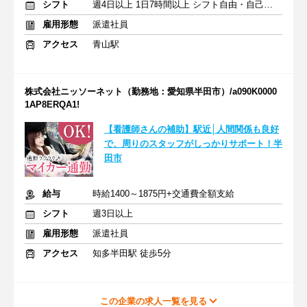
シフト
週4日以上 1日7時間以上 シフト自由・自己申告
雇用形態
派遣社員
アクセス
青山駅
株式会社ニッソーネット（勤務地：愛知県半田市）/a090K0000
1AP8ERQA1!
【看護師さんの補助】駅近│人間関係も良好
で、周りのスタッフがしっかりサポート！半
田市
給与
時給1400～1875円+交通費全額支給
シフト
週3日以上
雇用形態
派遣社員
アクセス
知多半田駅 徒歩5分
この企業の求人一覧を見る