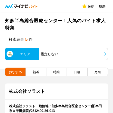
保存
履歴
知多半島総合医療センター！人気のバイト求人
特集
5
検索結果
件
エリア
指定しない
おすすめ
新着
時給
日給
月給
株式会社ソラスト
株式会社ソラスト 勤務地：知多半島総合医療センター(旧半田
市立半田病院)/2312400191-013