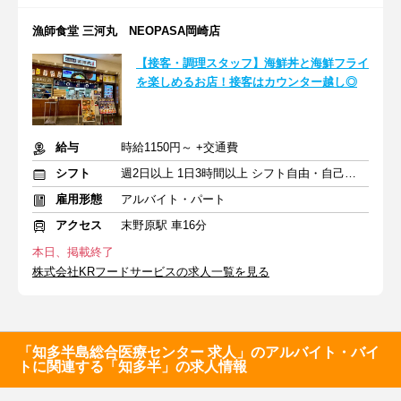
漁師食堂 三河丸 NEOPASA岡崎店
【接客・調理スタッフ】海鮮丼と海鮮フライ
を楽しめるお店！接客はカウンター越し◎
給与
時給1150円～ +交通費
シフト
週2日以上 1日3時間以上 シフト自由・自己申告
雇用形態
アルバイト・パート
アクセス
末野原駅 車16分
本日、掲載終了
株式会社KRフードサービスの求人一覧を見る
「知多半島総合医療センター 求人」のアルバイト・バイ
トに関連する「知多半」の求人情報