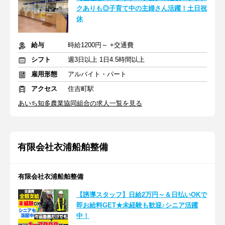
クありも◎子育て中の主婦さん活躍！土日祝
休
給与
時給1200円～ +交通費
シフト
週3日以上 1日4.5時間以上
雇用形態
アルバイト・パート
アクセス
住吉町駅
あいち知多農業協同組合の求人一覧を見る
有限会社衣浦船舶整備
有限会社衣浦船舶整備
【誘導スタッフ】日給2万円～＆日払いOKで
即お給料GET★未経験も歓迎♪シニア活躍
中！