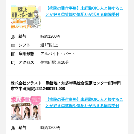
【病院の受付事務】未経験OK♪人と接するこ
とが好き◎笑顔や気配りが活きる病院受付
給与
時給1200円
シフト
週1日以上
雇用形態
アルバイト・パート
アクセス
住吉町駅 車10分
株式会社ソラスト 勤務地：知多半島総合医療センター(旧半田
市立半田病院)/2312400191-008
【病院の受付事務】未経験OK♪人と接するこ
とが好き◎笑顔や気配りが活きる病院受付
給与
時給1200円