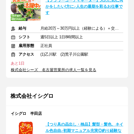
【フラワーコーディネーター】人のために何
かをしたい!方に♪人生の最期を彩るお仕事で
す
給与
月給20万～30万円以上（経験による）＋交通費別途規定支給
シフト
週5日以上 1日8時間以上
雇用形態
正社員
アクセス
(1)乙川駅 (2)荒子川公園駅
あと1日
株式会社シーズ 名古屋営業所の求人一覧を見る
株式会社イシグロ
イシグロ 半田店
【つり具の品出し・検品】髪型・髪色、ネイ
ル色自由♪初期マニュアル充実◎釣り経験な