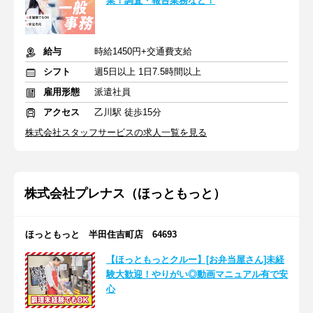
業！調査・報告業務など！
給与
時給1450円+交通費支給
シフト
週5日以上 1日7.5時間以上
雇用形態
派遣社員
アクセス
乙川駅 徒歩15分
株式会社スタッフサービスの求人一覧を見る
株式会社プレナス（ほっともっと）
ほっともっと 半田住吉町店 64693
【ほっともっとクルー】[お弁当屋さん]未経
験大歓迎！やりがい◎動画マニュアル有で安
心