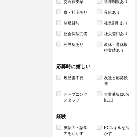
交通費支給
送迎制度あり
寮・社宅あり
昇給あり
制服貸与
社員割引あり
社会保険完備
社員登用あり
託児所あり
産休・育休取
得実績あり
応募時に嬉しい
履歴書不要
友達と応募歓
迎
オープニング
大量募集(10名
スタッフ
以上)
経験
英語力・語学
PCスキルを活
力を活かす
かす