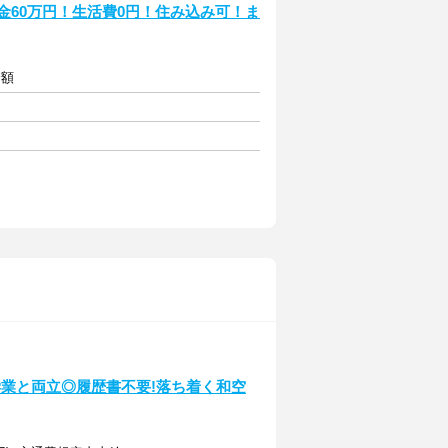
金60万円！生活費0円！住み込み可！ま
全額
学業と両立◎履歴書不要!落ち着く和空