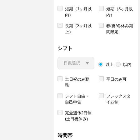
短期（1ヶ月以
短期（3ヶ月以
内）
内）
長期（3ヶ月以
春/夏/冬休み期
上）
間限定
シフト
以上
以内
土日祝のみ勤
平日のみ可
務
シフト自由・
フレックスタ
自己申告
イム制
完全週休2日制
(土日祝休み)
時間帯