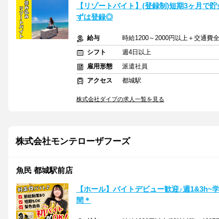
【リゾートバイト】(登録制)短期3ヶ月で貯
ずは登録◎
給与
時給1200～2000円以上＋交通費
シフト
週4日以上
雇用形態
派遣社員
アクセス
都城駅
株式会社ダイブの求人一覧を見る
株式会社モンテローザフーズ
魚民 都城駅前店
【ホール】バイトデビュー歓迎♪週1&3h~
間＊