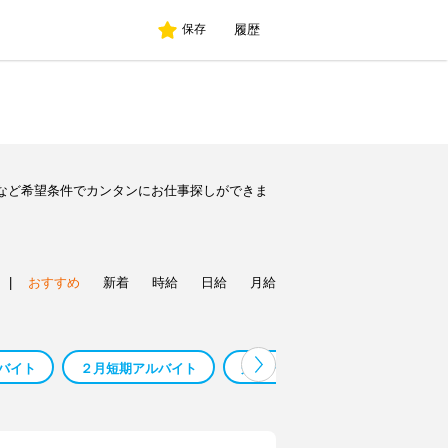
履歴
保存
など希望条件でカンタンにお仕事探しができま
|
おすすめ
新着
時給
日給
月給
バイト
２月短期アルバイト
短期アルバイト大阪
浜松短