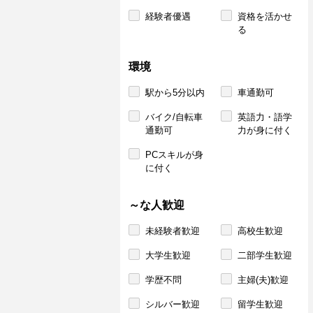
経験者優遇
資格を活かせ
る
環境
駅から5分以内
車通勤可
バイク/自転車
英語力・語学
通勤可
力が身に付く
PCスキルが身
に付く
～な人歓迎
未経験者歓迎
高校生歓迎
大学生歓迎
二部学生歓迎
学歴不問
主婦(夫)歓迎
シルバー歓迎
留学生歓迎