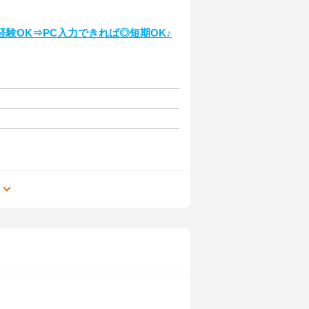
】
験OK⇒PC入力できれば◎短期OK♪
る