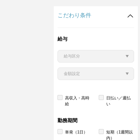
こだわり条件
給与
高収入・高時
日払い／週払
給
い
勤務期間
単発（1日）
短期（1週間以
内）