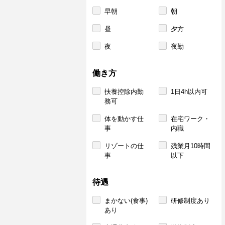
早朝
朝
昼
夕方
夜
夜勤
働き方
扶養控除内勤
1日4h以内可
務可
体を動かす仕
在宅ワーク・
事
内職
リゾートの仕
残業月10時間
事
以下
待遇
まかない(食事)
研修制度あり
あり