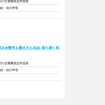
7円)+交通費規定内支給
自由・自己申告
週提出★髪色も働き方も自由♪落ち着く和
7円)+交通費規定内支給
自由・自己申告