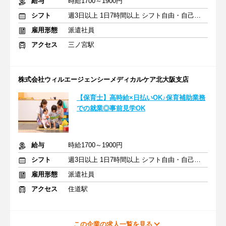
給与
時給1700～1900円
シフト
週3日以上 1日7時間以上 シフト自由・自己申告
雇用形態
派遣社員
アクセス
三ノ宮駅
株式会社ウィルエージェンシーメディカルケア北大阪支店
【保育士】高時給×日払いOK♪保育補助業務
での就業◎事前見学OK
給与
時給1700～1900円
シフト
週3日以上 1日7時間以上 シフト自由・自己申告
雇用形態
派遣社員
アクセス
住道駅
この企業の求人一覧を見る