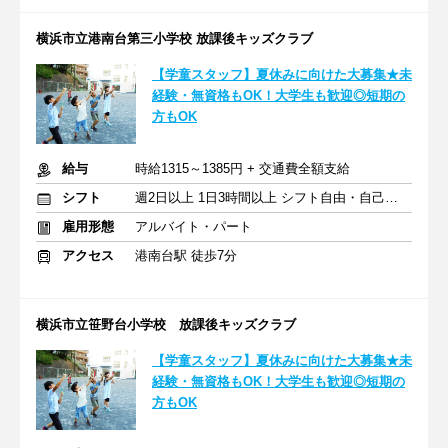
横浜市立港南台第三小学校 放課後キッズクラブ
【学童スタッフ】夏休みに向けた大募集★未
経験・無資格もOK！大学生も歓迎◎短期の
方もOK
給与
時給1315～1385円 + 交通費全額支給
シフト
週2日以上 1日3時間以上 シフト自由・自己申告
雇用形態
アルバイト・パート
アクセス
港南台駅 徒歩7分
横浜市立笹野台小学校 放課後キッズクラブ
【学童スタッフ】夏休みに向けた大募集★未
経験・無資格もOK！大学生も歓迎◎短期の
方もOK