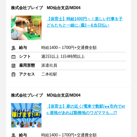
株式会社ブレイブ MD仙台支店/MD04
【保育士】時給1400円～！楽しい行事を子
どもたちと一緒に♪週2～&当日払い
給与
時給1400～1700円+交通費全額
シフト
週2日以上 1日4時間以上
雇用形態
派遣社員
アクセス
二本松駅
株式会社ブレイブ MD仙台支店/MD04
【保育士】家の近く/電車で数駅/●●市内でet
c.資格があれば勤務地のワガママも…!?
給与
時給1400～1700円+交通費全額