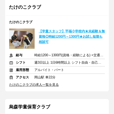
たけのこクラブ
たけのこクラブ
【学童スタッフ】平福小学校内★未経験＆無
資格◎時給1200円～1300円★お試し短期も
相談可
給与
時給1200～1300円(資格・経験による) +交通費一部支給
シフト
週3日以上 1日6時間以上 シフト自由・自己申告
雇用形態
アルバイト・パート
アクセス
岡山駅 車22分
たけのこクラブの求人一覧を見る
烏森学童保育クラブ