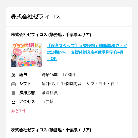
株式会社ゼフィロス
株式会社ゼフィロス (勤務地：千葉県エリア)
【保育スタッフ】＜登録制＞補助業務でまず
は短期から！支援体制充実×職場見学◎4月
～OK
給与
時給1500～1700円
シフト
週2日以上 1日3時間以上 シフト自由・自己申告
雇用形態
派遣社員
アクセス
五井駅
あと1日
株式会社ゼフィロス (勤務地：千葉県エリア)