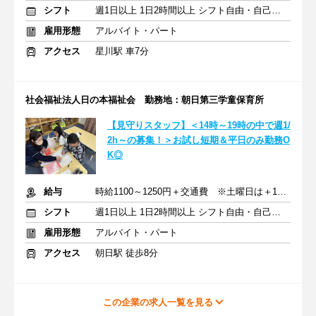
シフト
週1日以上 1日2時間以上 シフト自由・自己申告
雇用形態
アルバイト・パート
アクセス
星川駅 車7分
社会福祉法人日の本福祉会 勤務地：朝日第三学童保育所
【見守りスタッフ】＜14時～19時の中で週1/
2h～の募集！＞お試し短期＆平日のみ勤務O
K◎
給与
時給1100～1250円＋交通費 ※土曜日は＋100円アップ
シフト
週1日以上 1日2時間以上 シフト自由・自己申告
雇用形態
アルバイト・パート
アクセス
朝日駅 徒歩8分
この企業の求人一覧を見る