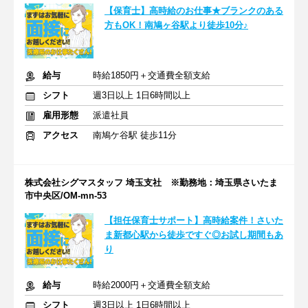
【保育士】高時給のお仕事★ブランクのある
方もOK！南鳩ヶ谷駅より徒歩10分♪
給与
時給1850円＋交通費全額支給
シフト
週3日以上 1日6時間以上
雇用形態
派遣社員
アクセス
南鳩ケ谷駅 徒歩11分
株式会社シグマスタッフ 埼玉支社 ※勤務地：埼玉県さいたま
市中央区/OM-mn-53
【担任保育士サポート】高時給案件！さいた
ま新都心駅から徒歩ですぐ◎お試し期間もあ
り
給与
時給2000円＋交通費全額支給
シフト
週3日以上 1日6時間以上