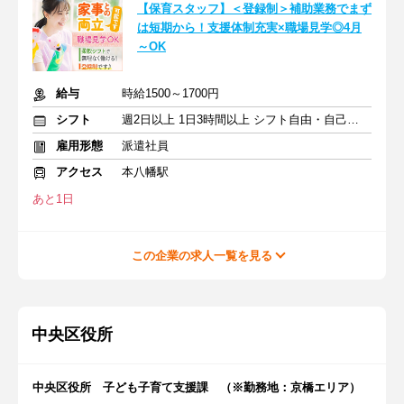
【保育スタッフ】＜登録制＞補助業務でまず
は短期から！支援体制充実×職場見学◎4月
～OK
給与
時給1500～1700円
シフト
週2日以上 1日3時間以上 シフト自由・自己申告
雇用形態
派遣社員
アクセス
本八幡駅
あと1日
この企業の求人一覧を見る
中央区役所
中央区役所 子ども子育て支援課 （※勤務地：京橋エリア）