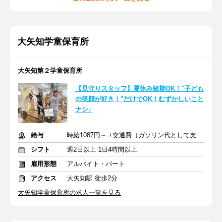
大矢知学童保育所
大矢知第２学童保育所
【見守りスタッフ】夏休み短期OK！"子ども
の笑顔が好き！"だけでOK！むずかしいこと
ナシ♪
給与
時給1087円～ +交通費（ガソリン代として支給も可） ※賞与あり
シフト
週2日以上 1日4時間以上
雇用形態
アルバイト・パート
アクセス
大矢知駅 徒歩2分
大矢知学童保育所の求人一覧を見る