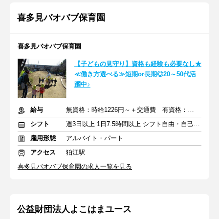
喜多見バオバブ保育園
喜多見バオバブ保育園
【子どもの見守り】資格も経験も必要なし★
≪働き方選べる≫短期or長期◎20～50代活
躍中♪
給与
無資格：時給1226円～＋交通費 有資格：時給1300円～＋交通費
シフト
週3日以上 1日7.5時間以上 シフト自由・自己申告
雇用形態
アルバイト・パート
アクセス
狛江駅
喜多見バオバブ保育園の求人一覧を見る
公益財団法人よこはまユース