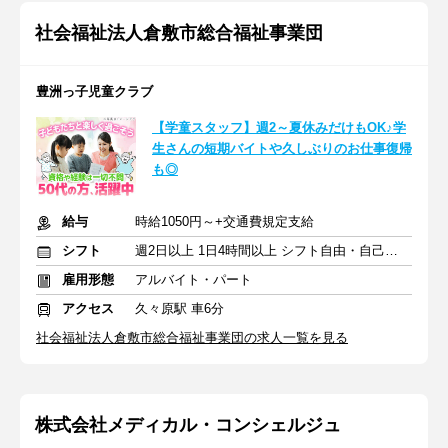
社会福祉法人倉敷市総合福祉事業団
豊洲っ子児童クラブ
【学童スタッフ】週2～夏休みだけもOK♪学
生さんの短期バイトや久しぶりのお仕事復帰
も◎
給与
時給1050円～+交通費規定支給
シフト
週2日以上 1日4時間以上 シフト自由・自己申告
雇用形態
アルバイト・パート
アクセス
久々原駅 車6分
社会福祉法人倉敷市総合福祉事業団の求人一覧を見る
株式会社メディカル・コンシェルジュ