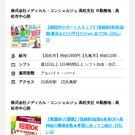
株式会社メディカル・コンシェルジュ 高松支社 ※勤務地：高
松市中心部
【病院内サポートスタッフ】[登録制]単発/短
期/夏休みだけ/平日だけetc.全てOK♪日払い
◎
給与
【高松市】時給1450円【丸亀市】時給1100～1350円+交通費
シフト
週1日以上 1日4時間以上 シフト自由・自己申告
雇用形態
アルバイト・パート
アクセス
(1)高松駅 (2)丸亀駅
株式会社メディカル・コンシェルジュ 高松支社 ※勤務地：高
松市中心部
【看護師/介護職】[登録制]短期&単発OK×高
時給の職場多数★希望に沿ってご紹介♪日払
い◎