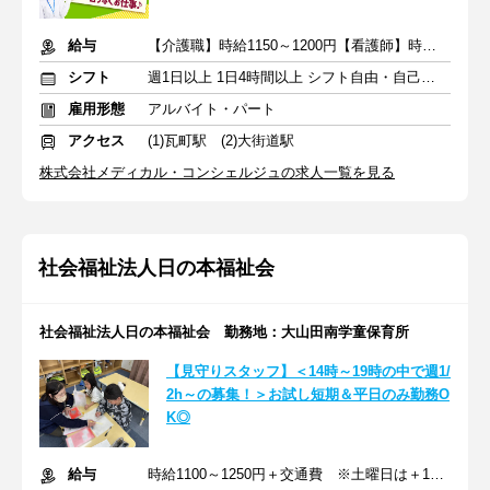
給与
【介護職】時給1150～1200円【看護師】時給1350～1400円＋交通費
シフト
週1日以上 1日4時間以上 シフト自由・自己申告
雇用形態
アルバイト・パート
アクセス
(1)瓦町駅 (2)大街道駅
株式会社メディカル・コンシェルジュの求人一覧を見る
社会福祉法人日の本福祉会
社会福祉法人日の本福祉会 勤務地：大山田南学童保育所
【見守りスタッフ】＜14時～19時の中で週1/
2h～の募集！＞お試し短期＆平日のみ勤務O
K◎
給与
時給1100～1250円＋交通費 ※土曜日は＋100円アップ