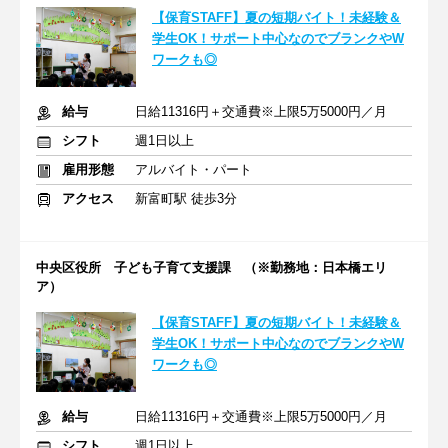
【保育STAFF】夏の短期バイト！未経験＆
学生OK！サポート中心なのでブランクやW
ワークも◎
給与
日給11316円＋交通費※上限5万5000円／月
シフト
週1日以上
雇用形態
アルバイト・パート
アクセス
新富町駅 徒歩3分
中央区役所 子ども子育て支援課 （※勤務地：日本橋エリ
ア）
【保育STAFF】夏の短期バイト！未経験＆
学生OK！サポート中心なのでブランクやW
ワークも◎
給与
日給11316円＋交通費※上限5万5000円／月
シフト
週1日以上