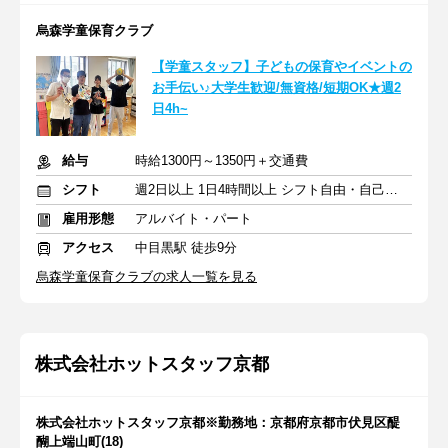
烏森学童保育クラブ
【学童スタッフ】子どもの保育やイベントの
お手伝い♪大学生歓迎/無資格/短期OK★週2
日4h~
給与
時給1300円～1350円＋交通費
シフト
週2日以上 1日4時間以上 シフト自由・自己申告
雇用形態
アルバイト・パート
アクセス
中目黒駅 徒歩9分
烏森学童保育クラブの求人一覧を見る
株式会社ホットスタッフ京都
株式会社ホットスタッフ京都※勤務地：京都府京都市伏見区醍
醐上端山町(18)