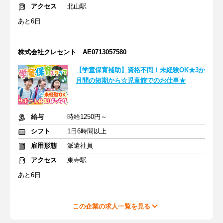
アクセス
北山駅
あと6日
株式会社クレセント AE0713057580
【学童保育補助】資格不問！未経験OK★3か
月間の短期から☆児童館でのお仕事★
給与
時給1250円～
シフト
1日6時間以上
雇用形態
派遣社員
アクセス
東寺駅
あと6日
この企業の求人一覧を見る