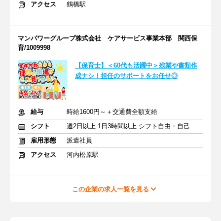
アクセス
鶴橋駅
マンパワーグループ株式会社 ケアサービス事業本部 関西保
育/1009998
【保育士】＜60代も活躍中＞残業や書類作
成ナシ！担任のサポートをお任せ◎
給与
時給1600円～＋交通費全額支給
シフト
週2日以上 1日3時間以上 シフト自由・自己申告
雇用形態
派遣社員
アクセス
河内松原駅
この企業の求人一覧を見る