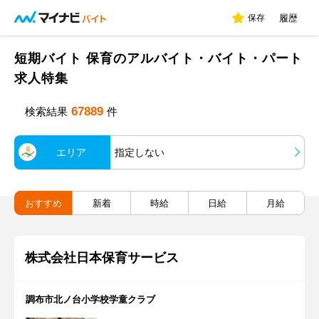
保存
履歴
短期バイト 保育のアルバイト・バイト・パート
求人特集
67889
検索結果
件
エリア
指定しない
おすすめ
新着
時給
日給
月給
株式会社日本保育サービス
調布市北ノ台小学校学童クラブ