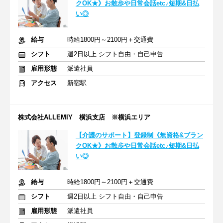
クOK★》お散歩や日常会話etc♪短期&日払
い◎
給与
時給1800円～2100円＋交通費
シフト
週2日以上 シフト自由・自己申告
雇用形態
派遣社員
アクセス
新宿駅
株式会社ALLEMIY 横浜支店 ※横浜エリア
【介護のサポート】登録制《無資格&ブラン
クOK★》お散歩や日常会話etc♪短期&日払
い◎
給与
時給1800円～2100円＋交通費
シフト
週2日以上 シフト自由・自己申告
雇用形態
派遣社員