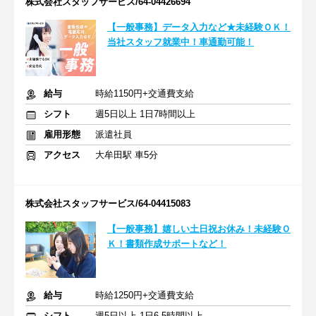
株式会社スタッフサービス/64-04426694
【一般事務】データ入力など★未経験ＯＫ！
当社スタッフ就業中！車通勤可能！
給与
時給1150円+交通費支給
シフト
週5日以上 1日7時間以上
雇用形態
派遣社員
アクセス
大牟田駅 車5分
株式会社スタッフサービス/64-04415083
【一般事務】嬉しい土日祝お休み！未経験Ｏ
Ｋ！書類作成サポートなど！
給与
時給1250円+交通費支給
シフト
週5日以上 1日6.5時間以上