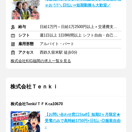
ゃおう‼＼日払い×短期勤務も大歓迎／
給与
日給1万円～日給1万2500円以上＋交通費支給（規定あり）
シフト
週1日以上 1日8時間以上 シフト自由・自己申告
雇用形態
アルバイト・パート
アクセス
西鉄久留米駅 徒歩0分
株式会社KIG福岡の求人一覧を見る
株式会社Ｔｅｎｋｉ
株式会社Tenki/ＴＦＫca10670
【お問い合わせ窓口Staff】短期2ヶ月限定★
受電のみで高時給1750円×日払い◎服装自由
♪