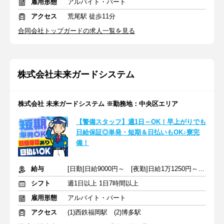
雇用形態
アルバイト・パート
アクセス
荒尾駅 徒歩11分
合同会社トップガードの求人一覧を見る
株式会社未来ガードシステム
株式会社 未来ガードシステム ※勤務地：中央区エリア
【警備スタッフ】週1日～OK！早上がりでも
日給保証◎単発・短期＆日払いもOK♪寮完
備！
給与
[日勤]日給9000円～ [夜勤]日給1万1250円～ ＋交通費全額
シフト
週1日以上 1日7時間以上
雇用形態
アルバイト・パート
アクセス
(1)西鉄福岡駅 (2)博多駅