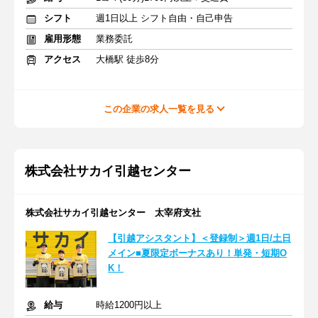
シフト
週1日以上 シフト自由・自己申告
雇用形態
業務委託
アクセス
大橋駅 徒歩8分
この企業の求人一覧を見る
株式会社サカイ引越センター
株式会社サカイ引越センター 太宰府支社
【引越アシスタント】＜登録制＞週1日/土日
メイン■夏限定ボーナスあり！単発・短期O
K！
給与
時給1200円以上