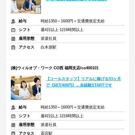
給与
時給1350～1600円＋交通費規定支給
シフト
週4日以上 1日6時間以上
雇用形態
派遣社員
アクセス
白木原駅
(株)ウィルオブ・ワーク CO西 福岡支店/co400101
【コールスタッフ】リアルに稼げる!!3ヶ月
で《68万400円》←未経験STARTです
給与
時給1350～1600円＋交通費規定支給
シフト
週4日以上 1日6時間以上
雇用形態
派遣社員
アクセス
高宮駅