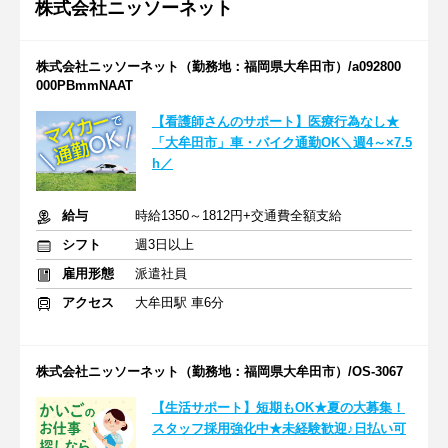
株式会社ニッソーネット
株式会社ニッソーネット（勤務地：福岡県大牟田市）/a092800
000PBmmNAAT
【看護師さんのサポート】医療行為なし★
「大牟田市」車・バイク通勤OK＼週4～×7.5
h／
給与
時給1350～1812円+交通費全額支給
シフト
週3日以上
雇用形態
派遣社員
アクセス
大牟田駅 車6分
株式会社ニッソーネット（勤務地：福岡県大牟田市）/OS-3067
【生活サポート】短期もOK★夏の大募集！
スタッフ採用強化中★未経験歓迎♪日払い可