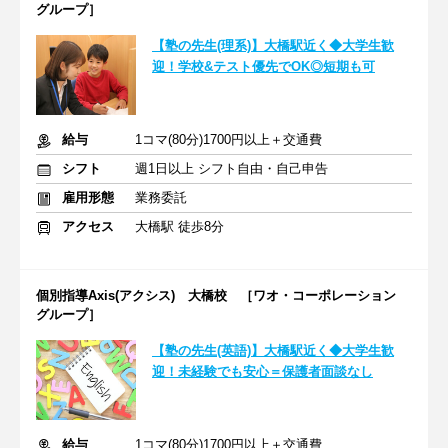
グループ］
【塾の先生(理系)】大橋駅近く◆大学生歓
迎！学校&テスト優先でOK◎短期も可
給与
1コマ(80分)1700円以上＋交通費
シフト
週1日以上 シフト自由・自己申告
雇用形態
業務委託
アクセス
大橋駅 徒歩8分
個別指導Axis(アクシス) 大橋校 ［ワオ・コーポレーション
グループ］
【塾の先生(英語)】大橋駅近く◆大学生歓
迎！未経験でも安心＝保護者面談なし
給与
1コマ(80分)1700円以上＋交通費