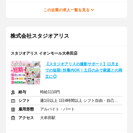
この企業の求人一覧を見る
株式会社スタジオアリス
スタジオアリス イオンモール大牟田店
【スタジオアリスの撮影サポート】11月ま
での短期♪扶養内OK！土日のみで家庭との両
立に◎
給与
時給1110円
シフト
週1日以上 1日4時間以上 シフト自由・自己申告
雇用形態
アルバイト・パート
アクセス
大牟田駅