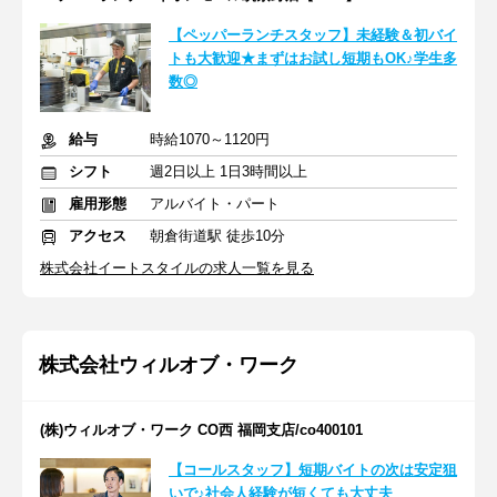
【ペッパーランチスタッフ】未経験＆初バイ
トも大歓迎★まずはお試し短期もOK♪学生多
数◎
給与
時給1070～1120円
シフト
週2日以上 1日3時間以上
雇用形態
アルバイト・パート
アクセス
朝倉街道駅 徒歩10分
株式会社イートスタイルの求人一覧を見る
株式会社ウィルオブ・ワーク
(株)ウィルオブ・ワーク CO西 福岡支店/co400101
【コールスタッフ】短期バイトの次は安定狙
いで♪社会人経験が短くても大丈夫