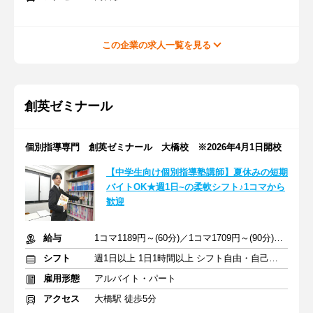
この企業の求人一覧を見る
創英ゼミナール
個別指導専門 創英ゼミナール 大橋校 ※2026年4月1日開校
【中学生向け個別指導塾講師】夏休みの短期
バイトOK★週1日~の柔軟シフト♪1コマから
歓迎
給与
1コマ1189円～(60分)／1コマ1709円～(90分) ※準備報告手当込み
シフト
週1日以上 1日1時間以上 シフト自由・自己申告
雇用形態
アルバイト・パート
アクセス
大橋駅 徒歩5分