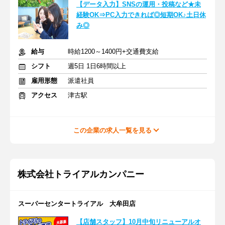
【データ入力】SNSの運用・投稿など★未
経験OK⇒PC入力できれば◎短期OK♪土日休
み◎
給与
時給1200～1400円+交通費支給
シフト
週5日 1日6時間以上
雇用形態
派遣社員
アクセス
津古駅
この企業の求人一覧を見る
株式会社トライアルカンパニー
スーパーセンタートライアル 大牟田店
【店舗スタッフ】10月中旬リニューアルオ