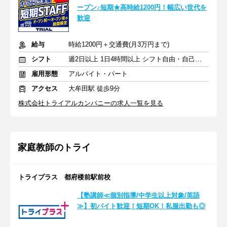
ープン♪短期★高時給1200円！幅広い世代を
歓迎
給与
時給1200円＋交通費(月3万円まで)
シフト
週2日以上 1日4時間以上 シフト自由・自己申告
雇用形態
アルバイト・パート
アクセス
大牟田駅 徒歩9分
株式会社トライアルカンパニーの求人一覧を見る
家庭教師のトライ
トライプラス 都府楼前駅前校
【塾講師≪個別指導/中学生以上対象/英語
≫】初バイト歓迎！短期OK！私服出勤も◎