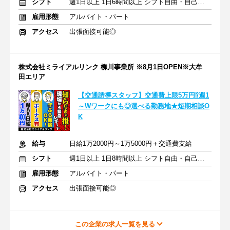
シフト
週1日以上 1日6時間以上 シフト自由・自己申告
雇用形態
アルバイト・パート
アクセス
出張面接可能◎
株式会社ミライアルリンク 柳川事業所 ※8月1日OPEN※大牟
田エリア
【交通誘導スタッフ】交通費上限5万円⁉週1
～Wワークにも◎選べる勤務地★短期相談O
K
給与
日給1万2000円～1万5000円＋交通費支給
シフト
週1日以上 1日8時間以上 シフト自由・自己申告
雇用形態
アルバイト・パート
アクセス
出張面接可能◎
この企業の求人一覧を見る