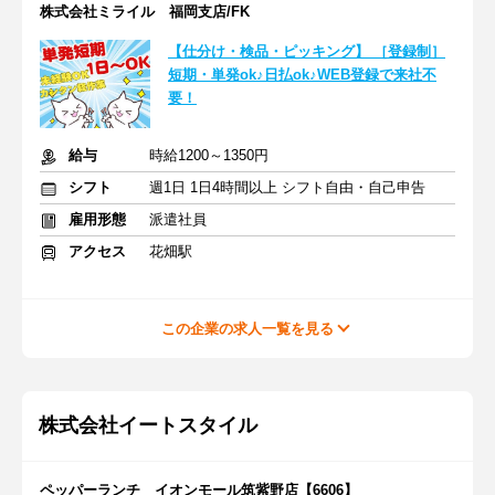
株式会社ミライル 福岡支店/FK
【仕分け・検品・ピッキング】 ［登録制］
短期・単発ok♪日払ok♪WEB登録で来社不
要！
給与
時給1200～1350円
シフト
週1日 1日4時間以上 シフト自由・自己申告
雇用形態
派遣社員
アクセス
花畑駅
この企業の求人一覧を見る
株式会社イートスタイル
ペッパーランチ イオンモール筑紫野店【6606】