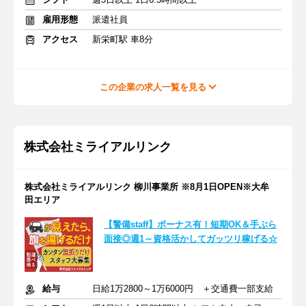
雇用形態
派遣社員
アクセス
新栄町駅 車8分
この企業の求人一覧を見る
株式会社ミライアルリンク
株式会社ミライアルリンク 柳川事業所 ※8月1日OPEN※大牟
田エリア
【警備staff】ボーナス有！短期OK＆手ぶら
面接◎週1～資格活かしてガッツリ稼げる☆
給与
日給1万2800～1万6000円 ＋交通費一部支給