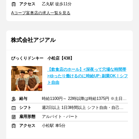
アクセス
乙丸駅 徒歩11分
Aコープ富奥店の求人一覧を見る
株式会社アジアル
びっくりドンキー 小松店【438】
【飲食店のホール】<深夜って穴場な時間帯
>ゆったり働けるのに時給UP↑副業OK！シフ
ト自由
給与
時給1100円～ 22時以降は時給1375円 ※土日祝は時給100円UP
シフト
週2日以上 1日3時間以上 シフト自由・自己申告
雇用形態
アルバイト・パート
アクセス
小松駅 車5分