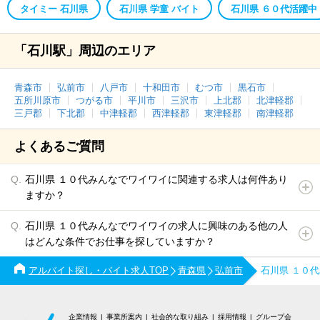
タイミー 石川県
石川県 学童 バイト
石川県 ６０代活躍中
「石川駅」周辺のエリア
青森市
弘前市
八戸市
十和田市
むつ市
黒石市
五所川原市
つがる市
平川市
三沢市
上北郡
北津軽郡
三戸郡
下北郡
中津軽郡
西津軽郡
東津軽郡
南津軽郡
よくあるご質問
石川県 １０代みんなでワイワイに関連する求人は何件あり
ますか？
石川県 １０代みんなでワイワイの求人に興味のある他の人
はどんな条件でお仕事を探していますか？
アルバイト探し・バイト求人TOP
青森県
弘前市
石川県 １０
企業情報
事業所案内
社会的な取り組み
採用情報
グループ会