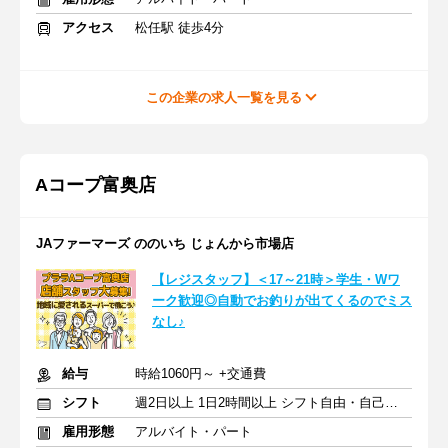
アクセス
松任駅 徒歩4分
この企業の求人一覧を見る
Aコープ富奥店
JAファーマーズ ののいち じょんから市場店
【レジスタッフ】＜17～21時＞学生・Wワ
ーク歓迎◎自動でお釣りが出てくるのでミス
なし♪
給与
時給1060円～ +交通費
シフト
週2日以上 1日2時間以上 シフト自由・自己申告
雇用形態
アルバイト・パート