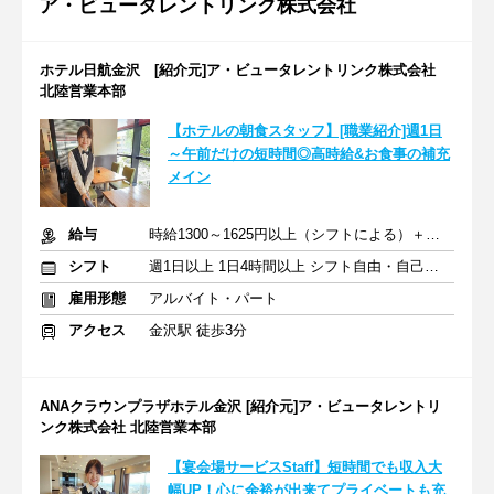
ア・ビュータレントリンク株式会社
ホテル日航金沢 [紹介元]ア・ビュータレントリンク株式会社
北陸営業本部
【ホテルの朝食スタッフ】[職業紹介]週1日
～午前だけの短時間◎高時給&お食事の補充
メイン
給与
時給1300～1625円以上（シフトによる）＋交通費規定支給
シフト
週1日以上 1日4時間以上 シフト自由・自己申告
雇用形態
アルバイト・パート
アクセス
金沢駅 徒歩3分
ANAクラウンプラザホテル金沢 [紹介元]ア・ビュータレントリ
ンク株式会社 北陸営業本部
【宴会場サービスStaff】短時間でも収入大
幅UP！心に余裕が出来てプライベートも充