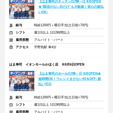
【はま寿司のキッチン(17時～)】8月OPEN
★"部活がない日だけ"も大歓迎！安心の前払
いOK♪
給与
時給1200円＋曜日手当(土日祝+70円)
シフト
週1日以上 1日2時間以上
雇用形態
アルバイト・パート
アクセス
宇野気駅 車4分
はま寿司 イオンモールかほく店 ※8月6日OPEN
【はま寿司のホール(17時～)】8月OPEN★
短時間OK！ウレシイまかない55％OFF♪前
払い可◎
給与
時給1200円＋曜日手当(土日祝+70円)
シフト
週1日以上 1日2時間以上
雇用形態
アルバイト・パート