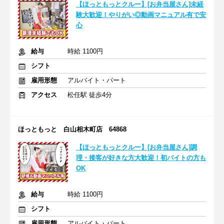
【ほっともっとクルー】[お弁当屋さん]未経
験大歓迎！やりがい◎動画マニュアル有で安
心
給与
時給 1100円
シフト
雇用形態
アルバイト・パート
アクセス
松任駅 徒歩4分
ほっともっと 白山相木町店 64868
【ほっともっとクルー】[お弁当屋さん]調
理・接客が好きな方大歓迎！初バイトの方も
OK
給与
時給 1100円
シフト
雇用形態
アルバイト・パート