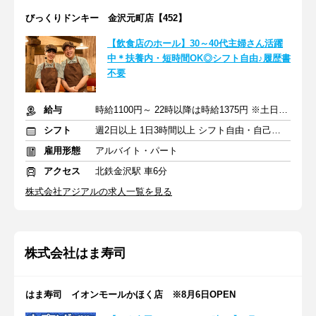
びっくりドンキー 金沢元町店【452】
【飲食店のホール】30～40代主婦さん活躍
中＊扶養内・短時間OK◎シフト自由♪履歴書
不要
給与
時給1100円～ 22時以降は時給1375円 ※土日祝は時給50円UP
シフト
週2日以上 1日3時間以上 シフト自由・自己申告
雇用形態
アルバイト・パート
アクセス
北鉄金沢駅 車6分
株式会社アジアルの求人一覧を見る
株式会社はま寿司
はま寿司 イオンモールかほく店 ※8月6日OPEN