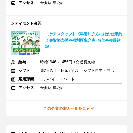
アクセス
金沢駅 車7分
シティモンド金沢
【ケアスタッフ】《早番》夕方にはお仕事終
了◆資格支援や福利厚生充実♪お仕事復帰歓
迎！
給与
時給1346～1456円 +交通費支給
シフト
週2日以上 1日6時間以上 シフト自由・自己申告
雇用形態
アルバイト・パート
アクセス
金沢駅 車7分
この企業の求人一覧を見る