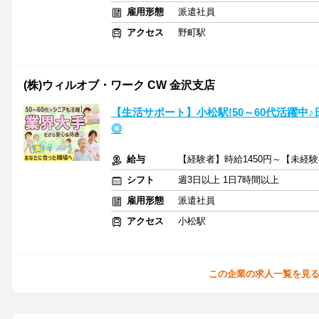
雇用形態
派遣社員
アクセス
野町駅
(株)ウィルオブ・ワーク CW 金沢支店
【生活サポート】小松駅!50～60代活躍中
◎
給与
【経験者】時給1450円～【未経験
シフト
週3日以上 1日7時間以上
雇用形態
派遣社員
アクセス
小松駅
この企業の求人一覧を見