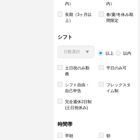
内）
内）
長期（3ヶ月以
春/夏/冬休み期
上）
間限定
シフト
以上
以内
土日祝のみ勤
平日のみ可
務
シフト自由・
フレックスタ
自己申告
イム制
完全週休2日制
(土日祝休み)
時間帯
早朝
朝