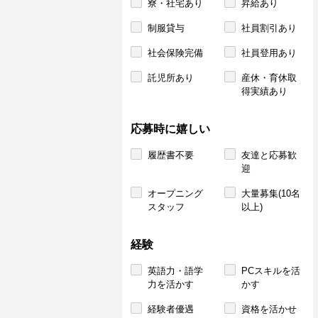
寮・社宅あり
昇給あり
制服貸与
社員割引あり
社会保険完備
社員登用あり
託児所あり
産休・育休取
得実績あり
応募時に嬉しい
履歴書不要
友達と応募歓
迎
オープニング
大量募集(10名
スタッフ
以上)
経験
英語力・語学
PCスキルを活
力を活かす
かす
経験者優遇
資格を活かせ