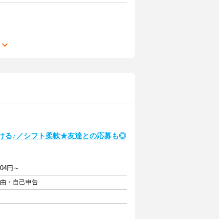
る
働ける♪／シフト柔軟★友達との応募も◎
04円～
自由・自己申告