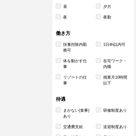
昼
夕方
夜
夜勤
働き方
扶養控除内勤
1日4h以内可
務可
体を動かす仕
在宅ワーク・
事
内職
リゾートの仕
残業月10時間
事
以下
待遇
まかない(食事)
研修制度あり
あり
交通費支給
送迎制度あり