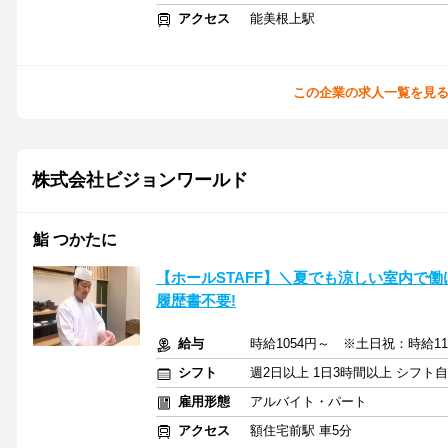
アクセス
能美根上駅
この企業の求人一覧を見
株式会社ビジョンワールド
鮨 つかたに
【ホールSTAFF】＼夏でも涼しい室内で
履歴書不要!
給与
時給1054円～ ※土日祝：時給11
シフト
週2日以上 1日3時間以上 シフト
雇用形態
アルバイト・パート
アクセス
額住宅前駅 車5分