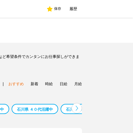
履歴
保存
など希望条件でカンタンにお仕事探しができま
|
おすすめ
新着
時給
日給
月給
躍中
石川県 ４０代活躍中
石川県 ３０代活躍中
石川県 ２