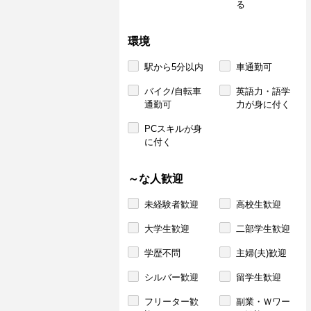
る
環境
駅から5分以内
車通勤可
バイク/自転車
英語力・語学
通勤可
力が身に付く
PCスキルが身
に付く
～な人歓迎
未経験者歓迎
高校生歓迎
大学生歓迎
二部学生歓迎
学歴不問
主婦(夫)歓迎
シルバー歓迎
留学生歓迎
フリーター歓
副業・Ｗワー