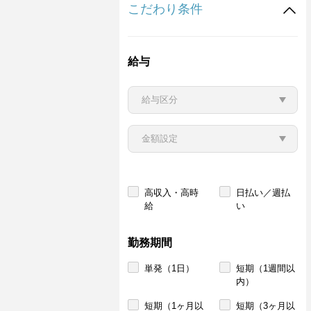
こだわり条件
給与
高収入・高時
日払い／週払
給
い
勤務期間
単発（1日）
短期（1週間以
内）
短期（1ヶ月以
短期（3ヶ月以