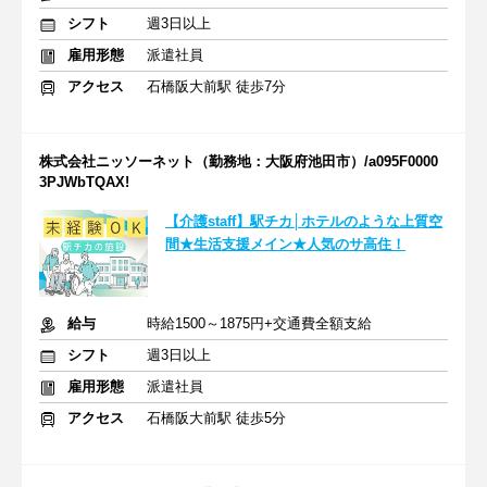
シフト
週3日以上
雇用形態
派遣社員
アクセス
石橋阪大前駅 徒歩7分
株式会社ニッソーネット（勤務地：大阪府池田市）/a095F0000
3PJWbTQAX!
【介護staff】駅チカ│ホテルのような上質空
間★生活支援メイン★人気のサ高住！
給与
時給1500～1875円+交通費全額支給
シフト
週3日以上
雇用形態
派遣社員
アクセス
石橋阪大前駅 徒歩5分