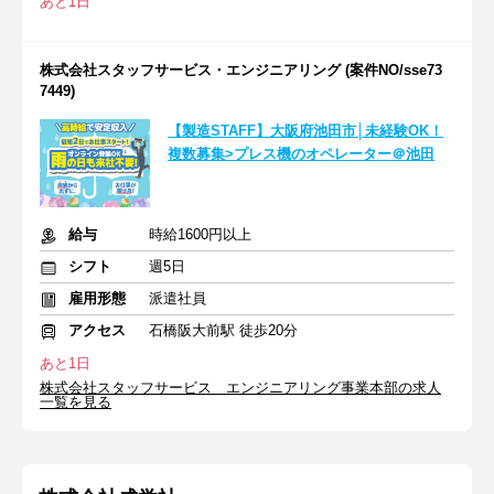
あと1日
株式会社スタッフサービス・エンジニアリング (案件NO/sse73
7449)
【製造STAFF】大阪府池田市│未経験OK！
複数募集>プレス機のオペレーター＠池田
給与
時給1600円以上
シフト
週5日
雇用形態
派遣社員
アクセス
石橋阪大前駅 徒歩20分
あと1日
株式会社スタッフサービス エンジニアリング事業本部の求人
一覧を見る