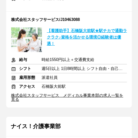
株式会社スタッフサービス/J10463088
【看護助手】石橋阪大前駅★駅チカで通勤ラ
クラク♪資格を活かせる環境◎経験者は優
遇！
給与
時給1550円以上＋交通費支給
シフト
週5日以上 1日8時間以上 シフト自由・自己申告
雇用形態
派遣社員
アクセス
石橋阪大前駅
株式会社スタッフサービス メディカル事業本部の求人一覧を
見る
ナイス！介護事業部