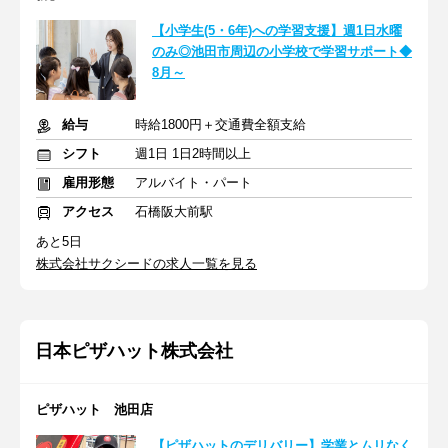
【小学生(5・6年)への学習支援】週1日水曜
のみ◎池田市周辺の小学校で学習サポート◆
8月～
給与
時給1800円＋交通費全額支給
シフト
週1日 1日2時間以上
雇用形態
アルバイト・パート
アクセス
石橋阪大前駅
あと5日
株式会社サクシードの求人一覧を見る
日本ピザハット株式会社
ピザハット 池田店
【ピザハットのデリバリー】学業とムリなく