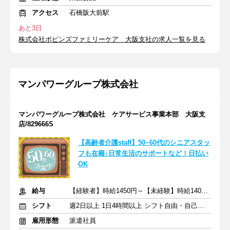
アクセス
石橋阪大前駅
あと3日
株式会社ポピンズファミリーケア 大阪支社の求人一覧を見る
マンパワーグループ株式会社
マンパワーグループ株式会社 ケアサービス事業本部 大阪支
店/829666S
【高齢者介護staff】50~60代のシニアスタッ
フも在籍♪日常生活のサポートなど！日払い
OK
給与
【経験者】時給1450円～【未経験】時給1400円～ ※交通費全額
シフト
週2日以上 1日4時間以上 シフト自由・自己申告
雇用形態
派遣社員