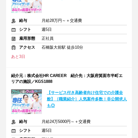
給与
月給28万円～＋交通費
シフト
週5日
雇用形態
正社員
アクセス
石橋阪大前駅 徒歩10分
あと3日
紹介元：株式会社HR CAREER 紹介先：大阪府箕面市半町エ
リアの施設／KGS1888
【サービス付き高齢者向け住宅での介護全
般】［職業紹介］人気案件多数！非公開求人
も◎
給与
月給24万5000円～＋交通費
シフト
週5日