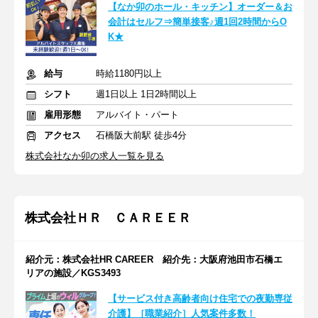
【なか卯のホール・キッチン】オーダー＆お
会計はセルフ⇒簡単接客♪週1回2時間からO
K★
給与
時給1180円以上
シフト
週1日以上 1日2時間以上
雇用形態
アルバイト・パート
アクセス
石橋阪大前駅 徒歩4分
株式会社なか卯の求人一覧を見る
株式会社ＨＲ ＣＡＲＥＥＲ
紹介元：株式会社HR CAREER 紹介先：大阪府池田市石橋エ
リアの施設／KGS3493
【サービス付き高齢者向け住宅での夜勤専従
介護】［職業紹介］人気案件多数！