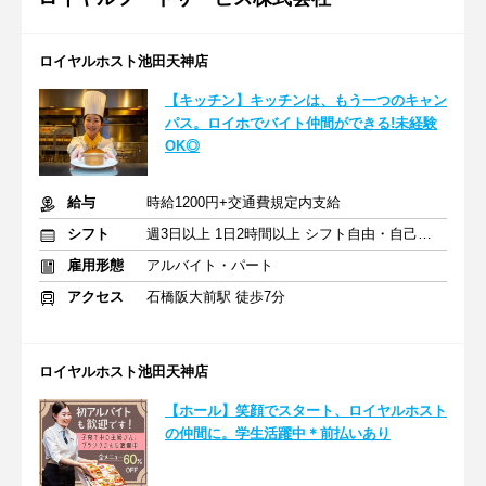
ロイヤルホスト池田天神店
【キッチン】キッチンは、もう一つのキャン
パス。ロイホでバイト仲間ができる!未経験
OK◎
給与
時給1200円+交通費規定内支給
シフト
週3日以上 1日2時間以上 シフト自由・自己申告
雇用形態
アルバイト・パート
アクセス
石橋阪大前駅 徒歩7分
ロイヤルホスト池田天神店
【ホール】笑顔でスタート、ロイヤルホスト
の仲間に。学生活躍中＊前払いあり