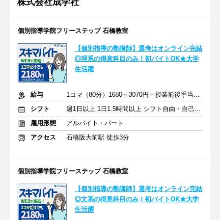
株式会社成学社
個別指導学院フリーステップ 石橋教室
【個別指導の塾講師】選考はオンライン完結
◎理系の得意科目のみ！初バイトOK★大学
生活躍
給与
1コマ（80分）1680～3070円＋授業前後手当500円＋交通費全額支給
シフト
週1日以上 1日1.5時間以上 シフト自由・自己申告
雇用形態
アルバイト・パート
アクセス
石橋阪大前駅 徒歩3分
個別指導学院フリーステップ 石橋教室
【個別指導の塾講師】選考はオンライン完結
◎文系の得意科目のみ！初バイトOK★大学
生活躍