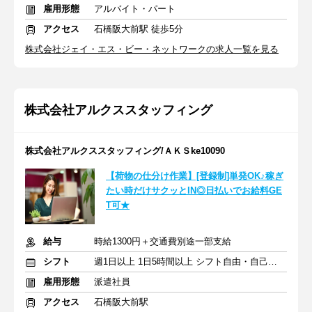
雇用形態
アルバイト・パート
アクセス
石橋阪大前駅 徒歩5分
株式会社ジェイ・エス・ビー・ネットワークの求人一覧を見る
株式会社アルクススタッフィング
株式会社アルクススタッフィング/ＡＫＳke10090
【荷物の仕分け作業】[登録制]単発OK♪稼ぎ
たい時だけサクッとIN◎日払いでお給料GE
T可★
給与
時給1300円＋交通費別途一部支給
シフト
週1日以上 1日5時間以上 シフト自由・自己申告
雇用形態
派遣社員
アクセス
石橋阪大前駅