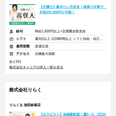
【介護士】稼ぎたい方必見！頑張り次第で、
月収291,200円も可能！
給与
時給1,820円以上+交通費全額支給
シフト
週3日以上 1日8時間以上 シフト自由・自己申告
雇用形態
派遣社員
アクセス
石橋阪大前駅
あと6日
株式会社キャリアの求人一覧を見る
株式会社りらく
りらくる 池田鉢塚店
【セラピスト】未経験歓迎！週0～5、1日1h