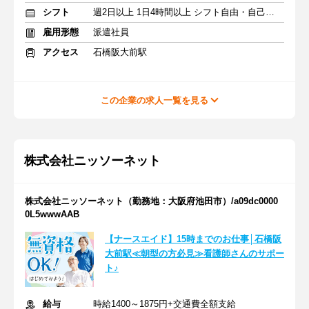
シフト
週2日以上 1日4時間以上 シフト自由・自己申告
雇用形態
派遣社員
アクセス
石橋阪大前駅
この企業の求人一覧を見る
株式会社ニッソーネット
株式会社ニッソーネット（勤務地：大阪府池田市）/a09dc0000
0L5wwwAAB
【ナースエイド】15時までのお仕事│石橋阪
大前駅≪朝型の方必見≫看護師さんのサポー
ト♪
給与
時給1400～1875円+交通費全額支給