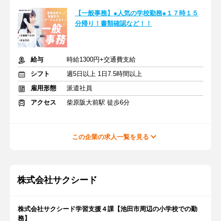
【一般事務】●人気の学校勤務●１７時１５
分帰り！書類確認など！！
給与
時給1300円+交通費支給
シフト
週5日以上 1日7.5時間以上
雇用形態
派遣社員
アクセス
柴原阪大前駅 徒歩6分
この企業の求人一覧を見る
株式会社サクシード
株式会社サクシード学習支援４課【池田市周辺の小学校での勤
務】