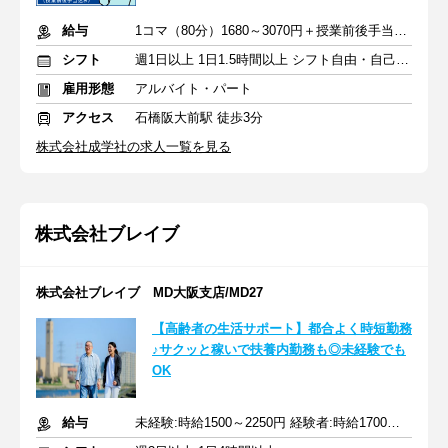
給与
1コマ（80分）1680～3070円＋授業前後手当500円＋交通費全額支給
シフト
週1日以上 1日1.5時間以上 シフト自由・自己申告
雇用形態
アルバイト・パート
アクセス
石橋阪大前駅 徒歩3分
株式会社成学社の求人一覧を見る
株式会社ブレイブ
株式会社ブレイブ MD大阪支店/MD27
【高齢者の生活サポート】都合よく時短勤務
♪サクッと稼いで扶養内勤務も◎未経験でも
OK
給与
未経験:時給1500～2250円 経験者:時給1700～2550円+交通費全額