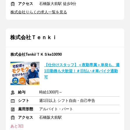
アクセス
石橋阪大前駅 徒歩9分
株式会社りらくの求人一覧を見る
株式会社Ｔｅｎｋｉ
株式会社Tenki/ＴＫＳke10090
【仕分けスタッフ】＜夜勤専属＞単発も、週
1日勤務も大歓迎！＃日払い＃車バイク通勤
可
給与
時給1300円～
シフト
週1日以上 シフト自由・自己申告
雇用形態
アルバイト・パート
アクセス
石橋阪大前駅
あと3日