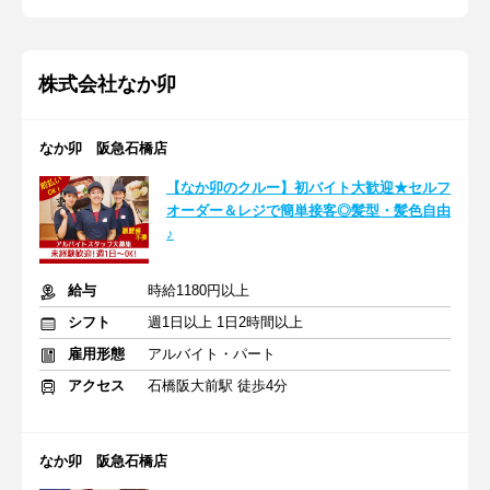
株式会社なか卯
なか卯 阪急石橋店
【なか卯のクルー】初バイト大歓迎★セルフ
オーダー＆レジで簡単接客◎髪型・髪色自由
♪
給与
時給1180円以上
シフト
週1日以上 1日2時間以上
雇用形態
アルバイト・パート
アクセス
石橋阪大前駅 徒歩4分
なか卯 阪急石橋店