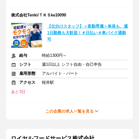
株式会社Tenki/ＴＫＳke10090
【仕分けスタッフ】＜夜勤専属＞単発も、週
1日勤務も大歓迎！＃日払い＃車バイク通勤
可
給与
時給1300円～
シフト
週1日以上 シフト自由・自己申告
雇用形態
アルバイト・パート
アクセス
桜井駅
あと3日
この企業の求人一覧を見る
ロイヤルフードサービス株式会社