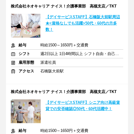
株式会社ネオキャリア ナイス！介護事業部 高槻支店／TKT
【デイサービスSTAFF】石橋阪大前駅周辺
★<資格なしでも活躍>50代・60代の方多
数！
給与
時給1500～1650円＋交通費
シフト
週2日以上 1日4時間以上 シフト自由・自己申告
雇用形態
派遣社員
アクセス
石橋阪大前駅
株式会社ネオキャリア ナイス！介護事業部 高槻支店／TKT
【デイサービスSTAFF】シニア向け高級賃
貸での安否確認◎50代・60代活躍中！
給与
時給1500～1650円＋交通費