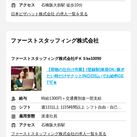
アクセス
石橋阪大前駅 徒歩10分
日本ピザハット株式会社 の求人一覧を見る
ファーストスタッフィング株式会社
ファーストスタッフィング株式会社/FＫＳke10090
【荷物の仕分け作業】[登録制]単発OK♪稼ぎ
たい時だけサクッとIN◎日払いでお給料GE
T可★
給与
時給1300円＋交通費別途一部支給
シフト
週1日以上 1日5時間以上 シフト自由・自己申告
雇用形態
派遣社員
アクセス
石橋阪大前駅
ファーストスタッフィング株式会社の求人一覧を見る