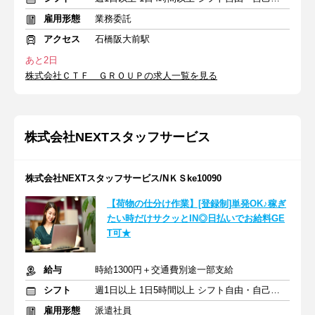
雇用形態
業務委託
アクセス
石橋阪大前駅
あと2日
株式会社ＣＴＦ ＧＲＯＵＰの求人一覧を見る
株式会社NEXTスタッフサービス
株式会社NEXTスタッフサービス/NＫＳke10090
【荷物の仕分け作業】[登録制]単発OK♪稼ぎ
たい時だけサクッとIN◎日払いでお給料GE
T可★
給与
時給1300円＋交通費別途一部支給
シフト
週1日以上 1日5時間以上 シフト自由・自己申告
雇用形態
派遣社員