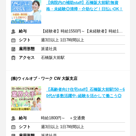
【病院内の補助staff】石橋阪大前駅!無資
格・未経験◎清掃・介助など！日払いOK！
給与
【経験者】時給1550円～【未経験者】時給1400円～ ＋交通費
シフト
週3日以上 1日7時間以上
雇用形態
派遣社員
アクセス
石橋阪大前駅
(株)ウィルオブ・ワーク CW 大阪支店
【高齢者向け住宅staff】石橋阪大前駅!50～6
0代が多数活躍中♪経験を活かして働こう◎
給与
時給1800円～ ＋交通費
シフト
週3日以上 1日7時間以上
雇用形態
派遣社員