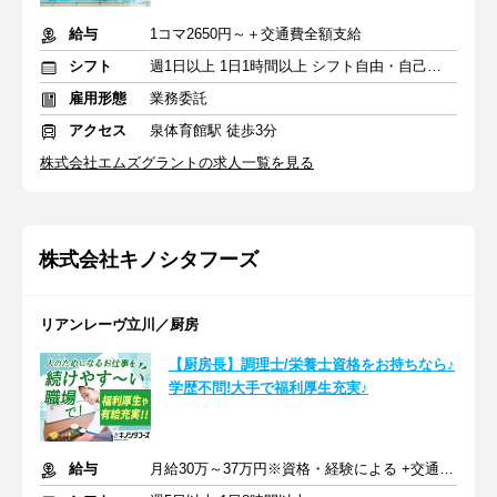
給与
1コマ2650円～＋交通費全額支給
シフト
週1日以上 1日1時間以上 シフト自由・自己申告
雇用形態
業務委託
アクセス
泉体育館駅 徒歩3分
株式会社エムズグラントの求人一覧を見る
株式会社キノシタフーズ
リアンレーヴ立川／厨房
【厨房長】調理士/栄養士資格をお持ちなら♪
学歴不問!大手で福利厚生充実♪
給与
月給30万～37万円※資格・経験による +交通費支給