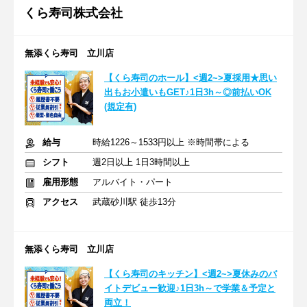
くら寿司株式会社
無添くら寿司 立川店
【くら寿司のホール】<週2~>夏採用★思い
出もお小遣いもGET♪1日3h～◎前払いOK
(規定有)
給与
時給1226～1533円以上 ※時間帯による
シフト
週2日以上 1日3時間以上
雇用形態
アルバイト・パート
アクセス
武蔵砂川駅 徒歩13分
無添くら寿司 立川店
【くら寿司のキッチン】<週2~>夏休みのバ
イトデビュー歓迎♪1日3h～で学業＆予定と
両立！