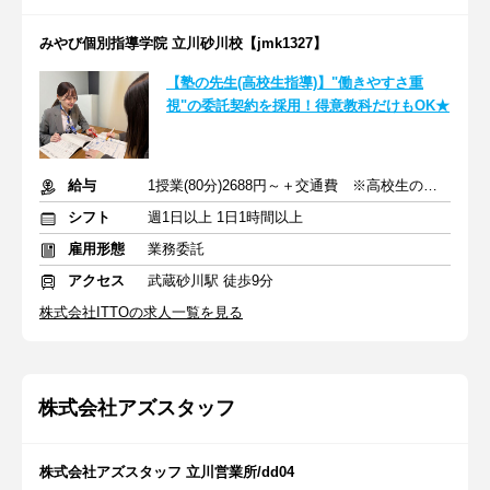
みやび個別指導学院 立川砂川校【jmk1327】
【塾の先生(高校生指導)】"働きやすさ重
視"の委託契約を採用！得意教科だけもOK★
給与
1授業(80分)2688円～＋交通費 ※高校生の場合
シフト
週1日以上 1日1時間以上
雇用形態
業務委託
アクセス
武蔵砂川駅 徒歩9分
株式会社ITTOの求人一覧を見る
株式会社アズスタッフ
株式会社アズスタッフ 立川営業所/dd04