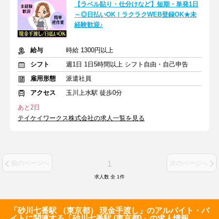
【ラベル貼り・仕分けなど】短期・単発1日
～◎日払いOK！ラクラクWEB登録OK★未
経験歓迎♪
給与
時給 1300円以上
シフト
週1日 1日5時間以上 シフト自由・自己申告
雇用形態
派遣社員
アクセス
玉川上水駅 徒歩0分
あと2日
テイケイワークス株式会社の求人一覧を見る
1
前のページへ
次のページへ
求人数 全
1
件
「砂川七番駅 （東京都） 現金手渡し」のアルバイト・バ
イトに関連する「砂川七番駅 (東京都)」の求人情報