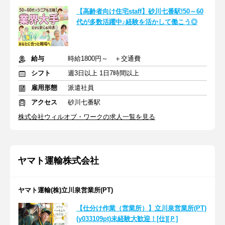
【高齢者向け住宅staff】砂川七番駅!50～60
代が多数活躍中♪経験を活かして働こう◎
給与
時給1800円～ ＋交通費
シフト
週3日以上 1日7時間以上
雇用形態
派遣社員
アクセス
砂川七番駅
株式会社ウィルオブ・ワークの求人一覧を見る
ヤマト運輸株式会社
ヤマト運輸(株)立川泉営業所(PT)
【仕分け作業（営業所）】立川泉営業所(PT)
(y033109pt)未経験大歓迎！[仕][Ｐ]