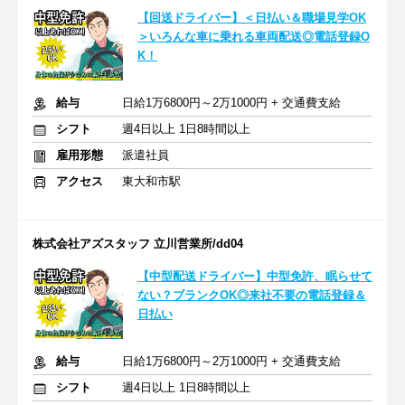
【回送ドライバー】＜日払い＆職場見学OK
＞いろんな車に乗れる車両配送◎電話登録O
K！
給与
日給1万6800円～2万1000円 + 交通費支給
シフト
週4日以上 1日8時間以上
雇用形態
派遣社員
アクセス
東大和市駅
株式会社アズスタッフ 立川営業所/dd04
【中型配送ドライバー】中型免許、眠らせて
ない？ブランクOK◎来社不要の電話登録＆
日払い
給与
日給1万6800円～2万1000円 + 交通費支給
シフト
週4日以上 1日8時間以上