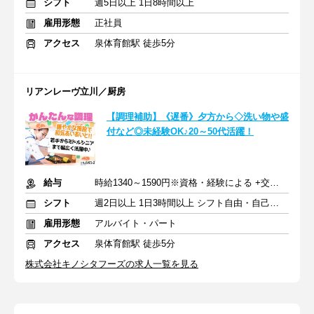
シフト
週5日以上 1日8時間以上
雇用形態
正社員
アクセス
泉体育館駅 徒歩5分
リアンレーヴ立川／厨房
【調理補助】《遅番》夕方から◇洗い物や盛
付など◎未経験OK♪20～50代活躍！
給与
時給1340～1590円※資格・経験による +交通費支給
シフト
週2日以上 1日3時間以上 シフト自由・自己申告
雇用形態
アルバイト・パート
アクセス
泉体育館駅 徒歩5分
株式会社キノシタフーズの求人一覧を見る