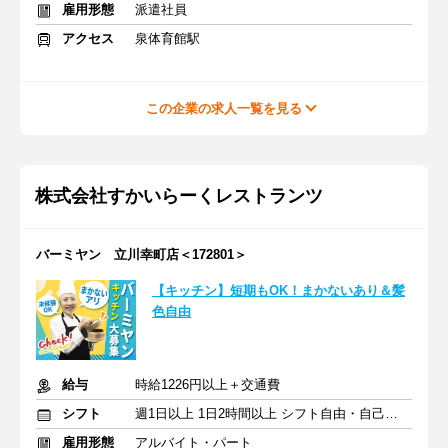
雇用形態
派遣社員
アクセス
泉体育館駅
この企業の求人一覧を見る
株式会社すかいらーくレストランツ
バーミヤン 立川幸町店＜172801＞
【キッチン】短期もOK！まかないあり＆髪
色自由
給与
時給1226円以上＋交通費
シフト
週1日以上 1日2時間以上 シフト自由・自己申告
雇用形態
アルバイト・パート