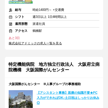
給与
時給1400円～ +交通費
シフト
週3日以上 1日4時間以上
雇用形態
派遣社員
アクセス
鶴橋駅
あと3日
株式会社アドミックの求人一覧を見る
特定機能病院 地方独立行政法人 大阪府立病
院機構 大阪国際がんセンター
大阪国際がんセンター ※人事グループの事務補助
【アシスタント事務】医療の知識不要★PC
入力ができればOK♪土日祝はしっかりお休み
◎