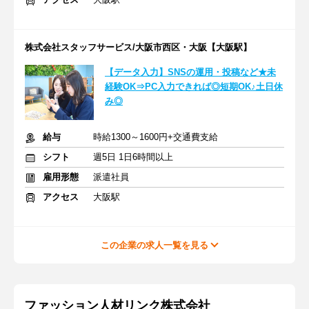
株式会社スタッフサービス/大阪市西区・大阪【大阪駅】
【データ入力】SNSの運用・投稿など★未
経験OK⇒PC入力できれば◎短期OK♪土日休
み◎
給与
時給1300～1600円+交通費支給
シフト
週5日 1日6時間以上
雇用形態
派遣社員
アクセス
大阪駅
この企業の求人一覧を見る
ファッション人材リンク株式会社