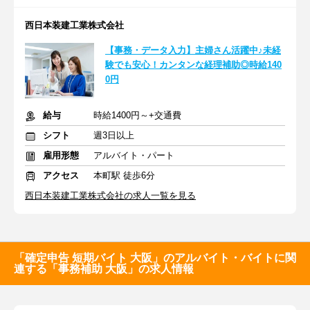
西日本装建工業株式会社
【事務・データ入力】主婦さん活躍中♪未経
験でも安心！カンタンな経理補助◎時給140
0円
給与
時給1400円～+交通費
シフト
週3日以上
雇用形態
アルバイト・パート
アクセス
本町駅 徒歩6分
西日本装建工業株式会社の求人一覧を見る
「確定申告 短期バイト 大阪」のアルバイト・バイトに関
連する「事務補助 大阪」の求人情報