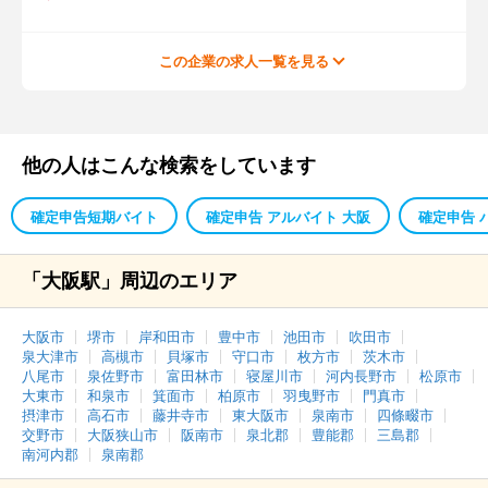
この企業の求人一覧を見る
他の人はこんな検索をしています
確定申告短期バイト
確定申告 アルバイト 大阪
確定申告 
「大阪駅」周辺のエリア
大阪市
堺市
岸和田市
豊中市
池田市
吹田市
泉大津市
高槻市
貝塚市
守口市
枚方市
茨木市
八尾市
泉佐野市
富田林市
寝屋川市
河内長野市
松原市
大東市
和泉市
箕面市
柏原市
羽曳野市
門真市
摂津市
高石市
藤井寺市
東大阪市
泉南市
四條畷市
交野市
大阪狭山市
阪南市
泉北郡
豊能郡
三島郡
南河内郡
泉南郡