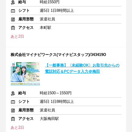
給与
時給1550円
シフト
週5日 1日8時間以上
雇用形態
派遣社員
アクセス
本町駅
あと2日
株式会社マイナビワークス(マイナビスタッフ)/343419O
【一般事務】〈未経験OK〉お取引先からの
電話対応＆PCデータ入力＠梅田
給与
時給1500～1550円
シフト
週5日 1日8時間以上
雇用形態
派遣社員
アクセス
大阪梅田駅
あと2日