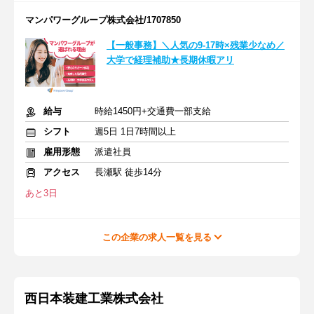
マンパワーグループ株式会社/1707850
【一般事務】＼人気の9-17時×残業少なめ／
大学で経理補助★長期休暇アリ
給与
時給1450円+交通費一部支給
シフト
週5日 1日7時間以上
雇用形態
派遣社員
アクセス
長瀬駅 徒歩14分
あと3日
この企業の求人一覧を見る
西日本装建工業株式会社