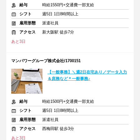
給与
時給1550円+交通費一部支給
シフト
週5日 1日8時間以上
雇用形態
派遣社員
アクセス
新大阪駅 徒歩7分
あと3日
マンパワーグループ株式会社/1700151
【一般事務】＼週2日在宅あり／データ入力
＆庶務など＊一般事務♪
給与
時給1500円+交通費一部支給
シフト
週5日 1日8時間以上
雇用形態
派遣社員
アクセス
西梅田駅 徒歩3分
あと3日