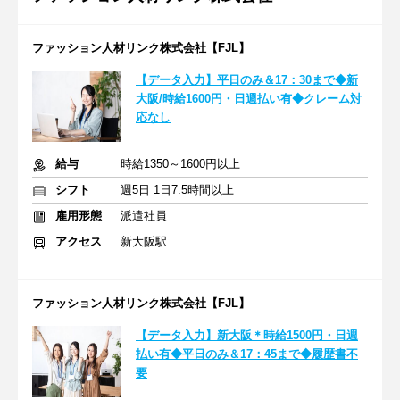
ファッション人材リンク株式会社【FJL】
【データ入力】平日のみ＆17：30まで◆新
大阪/時給1600円・日週払い有◆クレーム対
応なし
給与
時給1350～1600円以上
シフト
週5日 1日7.5時間以上
雇用形態
派遣社員
アクセス
新大阪駅
ファッション人材リンク株式会社【FJL】
【データ入力】新大阪＊時給1500円・日週
払い有◆平日のみ＆17：45まで◆履歴書不
要