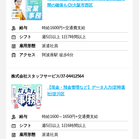
間の確保も◎|大阪市西区
給与
時給1600円+交通費支給
シフト
週5日以上 1日7時間以上
雇用形態
派遣社員
アクセス
阿波座駅 徒歩6分
株式会社スタッフサービス/37-04412564
【現金・預金管理など】データ入力|定時退
社|淀川区
給与
時給1600～1650円+交通費支給
シフト
週5日以上 1日6時間以上
雇用形態
派遣社員