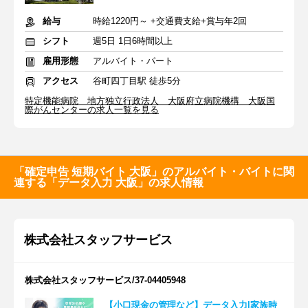
給与
時給1220円～ +交通費支給+賞与年2回
シフト
週5日 1日6時間以上
雇用形態
アルバイト・パート
アクセス
谷町四丁目駅 徒歩5分
特定機能病院 地方独立行政法人 大阪府立病院機構 大阪国
際がんセンターの求人一覧を見る
「確定申告 短期バイト 大阪」のアルバイト・バイトに関
連する「データ入力 大阪」の求人情報
株式会社スタッフサービス
株式会社スタッフサービス/37-04405948
【小口現金の管理など】データ入力|家族時