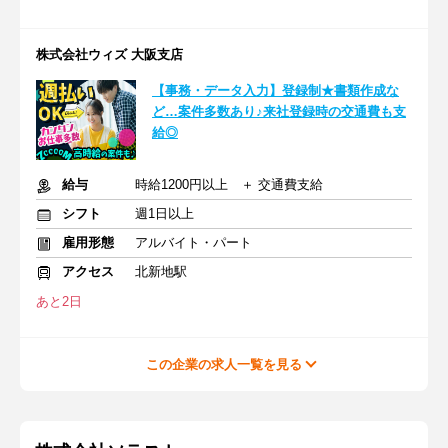
株式会社ウィズ 大阪支店
【事務・データ入力】登録制★書類作成な
ど…案件多数あり♪来社登録時の交通費も支
給◎
給与
時給1200円以上 ＋ 交通費支給
シフト
週1日以上
雇用形態
アルバイト・パート
アクセス
北新地駅
あと2日
この企業の求人一覧を見る