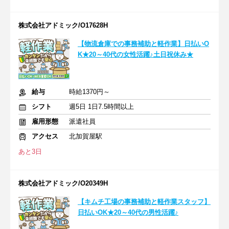
株式会社アドミック/O17628H
【物流倉庫での事務補助と軽作業】日払いO
K★20～40代の女性活躍♪土日祝休み★
給与
時給1370円～
シフト
週5日 1日7.5時間以上
雇用形態
派遣社員
アクセス
北加賀屋駅
あと3日
株式会社アドミック/O20349H
【キムチ工場の事務補助と軽作業スタッフ】
日払いOK★20～40代の男性活躍♪