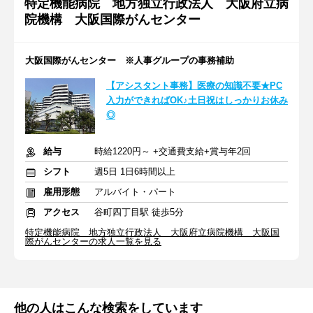
特定機能病院 地方独立行政法人 大阪府立病
院機構 大阪国際がんセンター
大阪国際がんセンター ※人事グループの事務補助
【アシスタント事務】医療の知識不要★PC
入力ができればOK♪土日祝はしっかりお休み
◎
給与
時給1220円～ +交通費支給+賞与年2回
シフト
週5日 1日6時間以上
雇用形態
アルバイト・パート
アクセス
谷町四丁目駅 徒歩5分
特定機能病院 地方独立行政法人 大阪府立病院機構 大阪国
際がんセンターの求人一覧を見る
他の人はこんな検索をしています