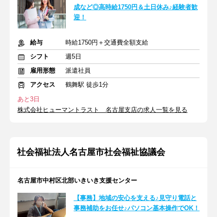
成など◎高時給1750円＆土日休み♪経験者歓
迎！
給与
時給1750円＋交通費全額支給
シフト
週5日
雇用形態
派遣社員
アクセス
鶴舞駅 徒歩1分
あと3日
株式会社ヒューマントラスト 名古屋支店の求人一覧を見る
社会福祉法人名古屋市社会福祉協議会
名古屋市中村区北部いきいき支援センター
【事務】地域の安心を支える♪見守り電話と
事務補助をお任せ♪パソコン基本操作でOK！