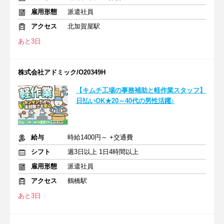
雇用形態
派遣社員
アクセス
北加賀屋駅
あと3日
株式会社アドミック/O20349H
【キムチ工場の事務補助と軽作業スタッフ】
日払いOK★20～40代の男性活躍♪
給与
時給1400円～ +交通費
シフト
週3日以上 1日4時間以上
雇用形態
派遣社員
アクセス
鶴橋駅
あと3日