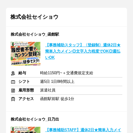
株式会社セイショウ
株式会社セイショウ_函館駅
【事務補助スタッフ】〈登録制〉週休2日★
簡単入力メイン◎文字入力程度でOK◎週払
いOK
給与
時給1150円~＋交通費規定支給
シフト
週5日 1日8時間以上
雇用形態
派遣社員
アクセス
函館駅前駅 徒歩1分
株式会社セイショウ_日乃出
【事務補助STAFF】週休2日★簡単入力メイ