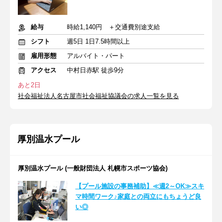
給与
時給1,140円 ＋交通費別途支給
シフト
週5日 1日7.5時間以上
雇用形態
アルバイト・パート
アクセス
中村日赤駅 徒歩9分
あと2日
社会福祉法人名古屋市社会福祉協議会の求人一覧を見る
厚別温水プール
厚別温水プール (一般財団法人 札幌市スポーツ協会)
【プール施設の事務補助】≪週2～OK≫スキ
マ時間ワーク♪家庭との両立にもちょうど良
い◎