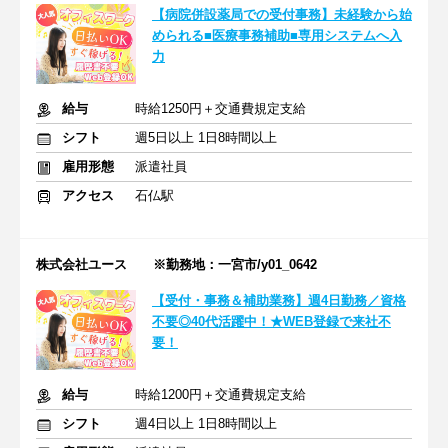
【病院併設薬局での受付事務】未経験から始
められる■医療事務補助■専用システムへ入
力
給与
時給1250円＋交通費規定支給
シフト
週5日以上 1日8時間以上
雇用形態
派遣社員
アクセス
石仏駅
株式会社ユース ※勤務地：一宮市/y01_0642
【受付・事務＆補助業務】週4日勤務／資格
不要◎40代活躍中！★WEB登録で来社不
要！
給与
時給1200円＋交通費規定支給
シフト
週4日以上 1日8時間以上