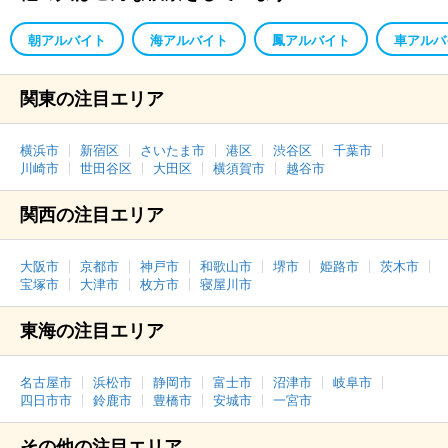
朝アルバイト
海アルバイト
鳳アルバイト
車アルバ
関東の注目エリア
横浜市
新宿区
さいたま市
港区
渋谷区
千葉市
川崎市
世田谷区
大田区
横須賀市
越谷市
関西の注目エリア
大阪市
京都市
神戸市
和歌山市
堺市
姫路市
茨木市
宝塚市
大津市
枚方市
寝屋川市
東海の注目エリア
名古屋市
浜松市
静岡市
富士市
沼津市
岐阜市
四日市市
鈴鹿市
豊橋市
安城市
一宮市
その他の注目エリア