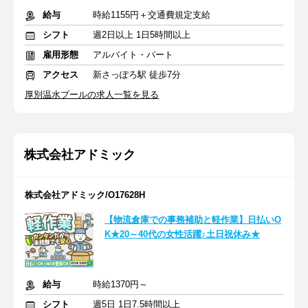
給与
時給1155円＋交通費規定支給
シフト
週2日以上 1日5時間以上
雇用形態
アルバイト・パート
アクセス
新さっぽろ駅 徒歩7分
厚別温水プールの求人一覧を見る
株式会社アドミック
株式会社アドミック/O17628H
【物流倉庫での事務補助と軽作業】日払いO
K★20～40代の女性活躍♪土日祝休み★
給与
時給1370円～
シフト
週5日 1日7.5時間以上