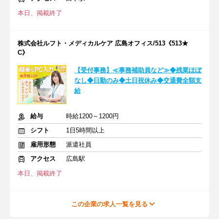
本日、掲載終了
株式会社ルフト・メディカルケア 広島オフィス/513《513★
C》
【受付事務】≪事務補助員など≫◆残業ほぼ
なし◆日勤のみ◆土日祝休み◆交通費全額支
給
給与
時給1200～1200円
シフト
1日5時間以上
雇用形態
派遣社員
アクセス
広島駅
本日、掲載終了
この企業の求人一覧を見る