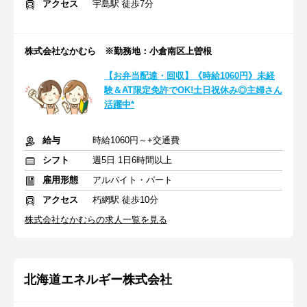
アクセス
宇島駅 徒歩7分
株式会社なかむら ※勤務地：小倉南区上曽根
【お弁当配達・回収】《時給1060円》未経
験＆AT限定免許でOK!土日祝休み◎主婦さん
活躍中*
給与
時給1060円～+交通費
シフト
週5日 1日6時間以上
雇用形態
アルバイト・パート
アクセス
朽網駅 徒歩10分
株式会社なかむらの求人一覧を見る
北海道エネルギー株式会社