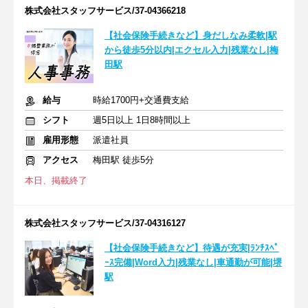
株式会社スタッフサービス/37-04366218
【社会保険手続きなど】身だしなみ柔軟|駅
から徒歩5分以内|エクセル入力|残業なし|梅
田駅
給与
時給1700円+交通費支給
シフト
週5日以上 1日8時間以上
雇用形態
派遣社員
アクセス
梅田駅 徒歩5分
本日、掲載終了
株式会社スタッフサービス/37-04316127
【社会保険手続きなど】待遇が充実|ﾗﾝﾁｽﾍﾟ
ｰｽ完備|Word入力|残業なし|車通勤が可能|堺
駅