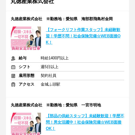
丸徳産業株式会社
丸徳産業株式会社 ※勤務地：愛知県 海部郡飛島村金岡
【フォークリフト作業スタッフ】未経験歓
迎！学歴不問！社会保険完備☆WEB面接O
K！
給与
時給1400円以上
シフト
週5日以上
雇用形態
契約社員
アクセス
金城ふ頭駅
丸徳産業株式会社 ※勤務地：愛知県 一宮市明地
【部品の供給スタッフ】未経験歓迎！学歴不
問！男女活躍中！社会保険完備☆WEB面接
OK！