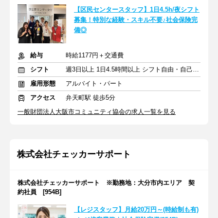
【区民センタースタッフ】1日4.5h/夜シフト
募集！特別な経験・スキル不要♪社会保険完
備◎
給与
時給1177円＋交通費
シフト
週3日以上 1日4.5時間以上 シフト自由・自己申告
雇用形態
アルバイト・パート
アクセス
弁天町駅 徒歩5分
一般財団法人大阪市コミュニティ協会の求人一覧を見る
株式会社チェッカーサポート
株式会社チェッカーサポート ※勤務地：大分市内エリア 契
約社員 [954B]
【レジスタッフ】月給20万円～(時給制も有)