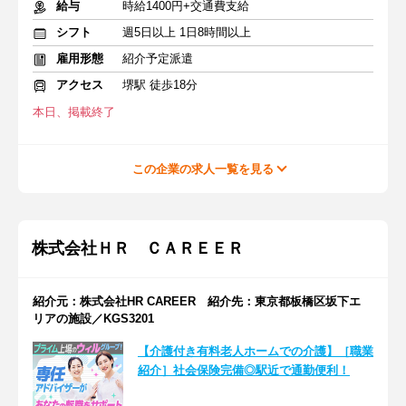
給与
時給1400円+交通費支給
シフト
週5日以上 1日8時間以上
雇用形態
紹介予定派遣
アクセス
堺駅 徒歩18分
本日、掲載終了
この企業の求人一覧を見る
株式会社ＨＲ ＣＡＲＥＥＲ
紹介元：株式会社HR CAREER 紹介先：東京都板橋区坂下エ
リアの施設／KGS3201
【介護付き有料老人ホームでの介護】［職業
紹介］社会保険完備◎駅近で通勤便利！