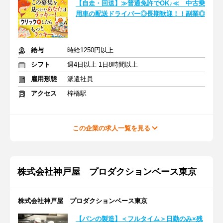
【自走・回送】≫普通免許でOK♪≪ 中古乗
用車の配送ドライバー◎長期歓迎！！副業◎
給与
時給1250円以上
シフト
週4日以上 1日8時間以上
雇用形態
派遣社員
アクセス
梓橋駅
この企業の求人一覧を見る
株式会社神戸屋 プロダクションベース東京
株式会社神戸屋 プロダクションベース東京
【パンの製造】＜フルタイム＞日勤のみ×残