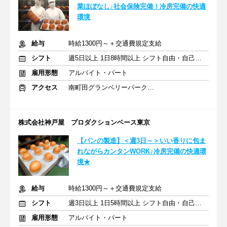
業ほぼなし♪社会保険完備！冷房完備の快適
環境
給与
時給1300円～＋交通費規定支給
シフト
週5日以上 1日8時間以上 シフト自由・自己申告
雇用形態
アルバイト・パート
アクセス
南町田グランベリーパーク駅 徒歩13分
株式会社神戸屋 プロダクションベース東京
【パンの製造】＜週3日～＞いい香りに包ま
れながらカンタンWORK♪冷房完備の快適環
境★
給与
時給1300円～＋交通費規定支給
シフト
週3日以上 1日5時間以上 シフト自由・自己申告
雇用形態
アルバイト・パート