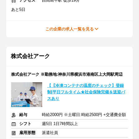
アクセス
西高島平駅 徒歩19分
あと5日
この企業の求人一覧を見る
株式会社アーク
株式会社アーク ※勤務地:神奈川県横浜市港南区上大岡駅周辺
【【冷凍コンテナの温度のチェック】登録
制|平日フルタイム★社会保険完備＆送迎バ
スあり
給与
時給2000円 ※土曜日:時給2500円 +交通費全額
シフト
週5日 1日7時間以上
雇用形態
派遣社員