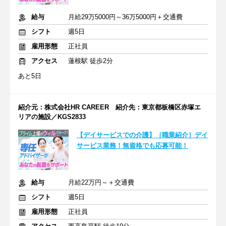
給与
月給29万5000円～36万5000円＋交通費
シフト
週5日
雇用形態
正社員
アクセス
蓮根駅 徒歩2分
あと5日
紹介元：株式会社HR CAREER 紹介先：東京都板橋区赤塚エ
リアの施設／KGS2833
【デイサービスでの介護】［職業紹介］デイ
サービス業務！無資格でも応募可能！
給与
月給22万円～＋交通費
シフト
週5日
雇用形態
正社員