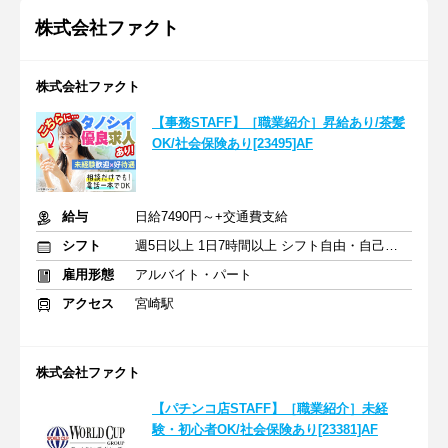
株式会社ファクト
株式会社ファクト
【事務STAFF】［職業紹介］昇給あり/茶髪
OK/社会保険あり[23495]AF
給与
日給7490円～+交通費支給
シフト
週5日以上 1日7時間以上 シフト自由・自己申告
雇用形態
アルバイト・パート
アクセス
宮崎駅
株式会社ファクト
【パチンコ店STAFF】［職業紹介］未経
験・初心者OK/社会保険あり[23381]AF