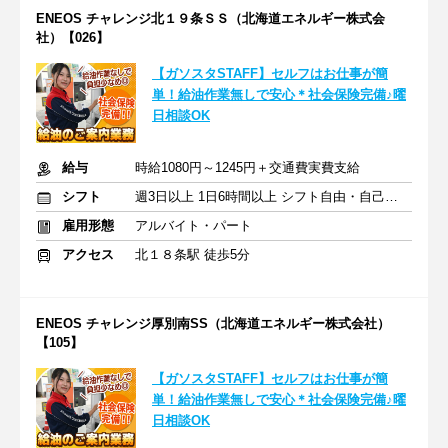
ENEOS チャレンジ北１９条ＳＳ（北海道エネルギー株式会
社）【026】
【ガソスタSTAFF】セルフはお仕事が簡
単！給油作業無しで安心＊社会保険完備♪曜
日相談OK
給与
時給1080円～1245円＋交通費実費支給
シフト
週3日以上 1日6時間以上 シフト自由・自己申告
雇用形態
アルバイト・パート
アクセス
北１８条駅 徒歩5分
ENEOS チャレンジ厚別南SS（北海道エネルギー株式会社）
【105】
【ガソスタSTAFF】セルフはお仕事が簡
単！給油作業無しで安心＊社会保険完備♪曜
日相談OK