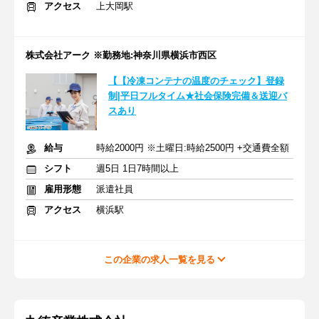
アクセス
上大岡駅
株式会社アーク ※勤務地:神奈川県横浜市西区
【【冷凍コンテナの温度のチェック】登録
制|平日フルタイム★社会保険完備＆送迎バ
スあり
給与
時給2000円 ※土曜日:時給2500円 +交通費全額
シフト
週5日 1日7時間以上
雇用形態
派遣社員
アクセス
横浜駅
この企業の求人一覧を見る