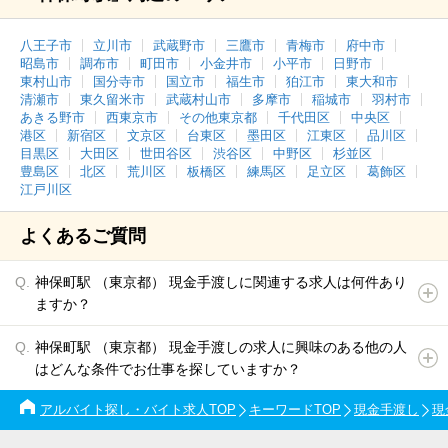
八王子市
立川市
武蔵野市
三鷹市
青梅市
府中市
昭島市
調布市
町田市
小金井市
小平市
日野市
東村山市
国分寺市
国立市
福生市
狛江市
東大和市
清瀬市
東久留米市
武蔵村山市
多摩市
稲城市
羽村市
あきる野市
西東京市
その他東京都
千代田区
中央区
港区
新宿区
文京区
台東区
墨田区
江東区
品川区
目黒区
大田区
世田谷区
渋谷区
中野区
杉並区
豊島区
北区
荒川区
板橋区
練馬区
足立区
葛飾区
江戸川区
よくあるご質問
神保町駅 （東京都） 現金手渡しに関連する求人は何件あり
ますか？
神保町駅 （東京都） 現金手渡しの求人に興味のある他の人
はどんな条件でお仕事を探していますか？
アルバイト探し・バイト求人TOP
キーワードTOP
現金手渡し
現