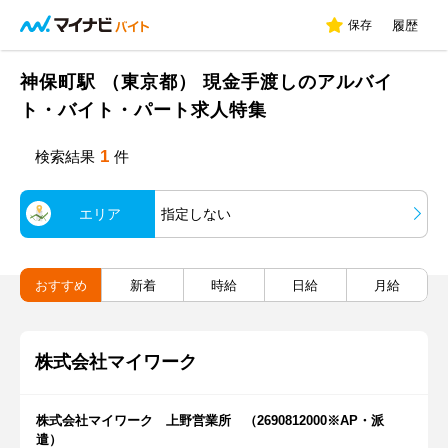
保存
履歴
神保町駅 （東京都） 現金手渡しのアルバイ
ト・バイト・パート求人特集
1
検索結果
件
エリア
指定しない
おすすめ
新着
時給
日給
月給
株式会社マイワーク
株式会社マイワーク 上野営業所 （2690812000※AP・派
遣）