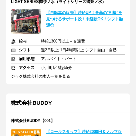
LIGHT SERIES御茶ノ水（ライトシリーズ御茶ノ水）
【自転車の販売】時給UP！最高の"相棒"を
見つけるサポート役！未経験OK！シフト融
通◎
給与
時給1300円以上＋交通費
シフト
週2日以上 1日4時間以上 シフト自由・自己申告
雇用形態
アルバイト・パート
アクセス
小川町駅 徒歩5分
ジック株式会社の求人一覧を見る
株式会社BUDDY
株式会社BUDDY【001】
【コールスタッフ】時給2000円＆ノルマな