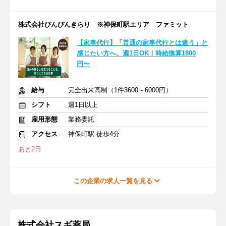
株式会社ぴんぴんきらり ※神保町駅エリア ファミット
【家事代行】「普通の家事代行とは違う」と
感じたい方へ。週1日OK！時給換算1800
円〜
給与
完全出来高制（1件3600～6000円）
シフト
週1日以上
雇用形態
業務委託
アクセス
神保町駅 徒歩4分
あと2日
この企業の求人一覧を見る
株式会社スギ薬局