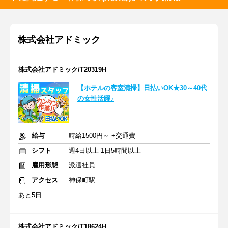
株式会社アドミック
株式会社アドミック/T20319H
【ホテルの客室清掃】日払いOK★30～40代
の女性活躍♪
給与
時給1500円～ +交通費
シフト
週4日以上 1日5時間以上
雇用形態
派遣社員
アクセス
神保町駅
あと5日
株式会社アドミック/T18624H