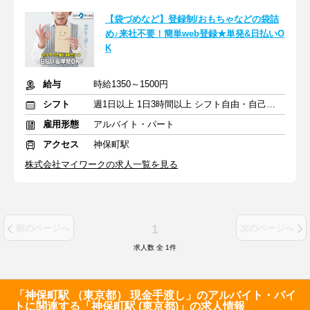
【袋づめなど】登録制/おもちゃなどの袋詰
め♪来社不要！簡単web登録★単発&日払いO
K
給与
時給1350～1500円
シフト
週1日以上 1日3時間以上 シフト自由・自己申告
雇用形態
アルバイト・パート
アクセス
神保町駅
株式会社マイワークの求人一覧を見る
1
前のページへ
次のページへ
求人数 全
1
件
「神保町駅 （東京都） 現金手渡し」のアルバイト・バイ
トに関連する「神保町駅 (東京都)」の求人情報