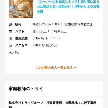
【スーパーのお総菜スタッフ】売り場に出る
のは商品を並べる時だけ！社割あり＆交通費
全額
給与
時給1226円～1300円（経験や業務内容による）+交通費全額
シフト
週3日以上 1日3時間以上
雇用形態
アルバイト・パート
アクセス
小川町駅 徒歩5分
あと6日
この企業の求人一覧を見る
家庭教師のトライ
株式会社トライグループ 行政事業部 ※勤務地：九段下事務
局