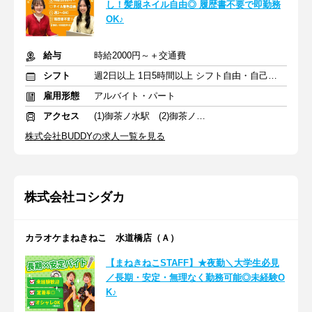
し！髪服ネイル自由◎ 履歴書不要で即勤務
OK♪
給与
時給2000円～＋交通費
シフト
週2日以上 1日5時間以上 シフト自由・自己申告
雇用形態
アルバイト・パート
アクセス
(1)御茶ノ水駅 (2)御茶ノ水駅
株式会社BUDDYの求人一覧を見る
株式会社コシダカ
カラオケまねきねこ 水道橋店（Ａ）
【まねきねこSTAFF】★夜勤＼大学生必見
／長期・安定・無理なく勤務可能◎未経験O
K♪