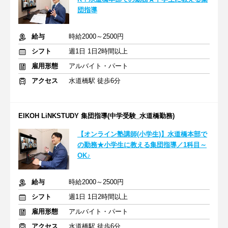
団指導
給与
時給2000～2500円
シフト
週1日 1日2時間以上
雇用形態
アルバイト・パート
アクセス
水道橋駅 徒歩6分
EIKOH LiNKSTUDY 集団指導(中学受験_水道橋勤務)
【オンライン塾講師(小学生)】水道橋本部で
の勤務★小学生に教える集団指導／1科目～
OK♪
給与
時給2000～2500円
シフト
週1日 1日2時間以上
雇用形態
アルバイト・パート
アクセス
水道橋駅 徒歩6分