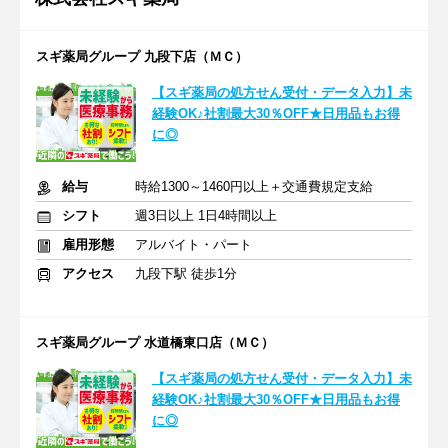
スギ薬局グループ 九段下店（ＭＣ）
【スギ薬局の処方せん受付・データ入力】未
経験OK♪社割最大30％OFF★日用品もお得
に◎
給与
時給1300～1460円以上＋交通費規定支給
シフト
週3日以上 1日4時間以上
雇用形態
アルバイト・パート
アクセス
九段下駅 徒歩1分
スギ薬局グループ 水道橋東口店（ＭＣ）
【スギ薬局の処方せん受付・データ入力】未
経験OK♪社割最大30％OFF★日用品もお得
に◎