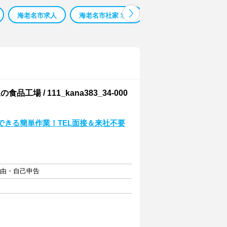
海老名市求人
海老名市社家 求人
イオン海老名 求人
/ 111_kana383_34-000
できる簡単作業！TEL面接＆来社不要
自由・自己申告