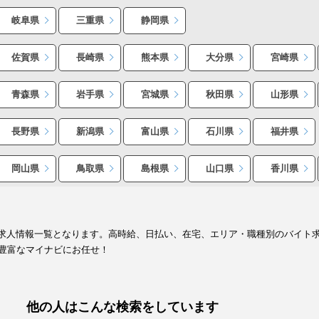
岐阜県
三重県
静岡県
佐賀県
長崎県
熊本県
大分県
宮崎県
青森県
岩手県
宮城県
秋田県
山形県
長野県
新潟県
富山県
石川県
福井県
岡山県
鳥取県
島根県
山口県
香川県
イト求人情報一覧となります。高時給、日払い、在宅、エリア・職種別のバイト
豊富なマイナビにお任せ！
他の人はこんな検索をしています