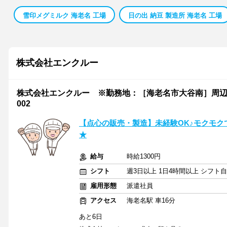
雪印メグミルク 海老名 工場
日の出 納豆 製造所 海老名 工場
株式会社エンクルー
株式会社エンクルー ※勤務地：［海老名市大谷南］周辺の食品工場 
002
【点心の販売・製造】未経験OK♪モクモク
★
給与
時給1300円
シフト
週3日以上 1日4時間以上 シフト
雇用形態
派遣社員
アクセス
海老名駅 車16分
あと6日